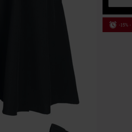
-15% 
Kód pou
Platné do 8/9/
Minimální hod
Po zadání kódu
Nelze kombinov
Rammstein, (Ti
dárkové poukaz