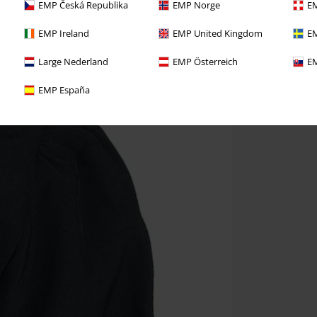
EMP Česká Republika
EMP Norge
EM
EMP Ireland
EMP United Kingdom
EM
Large Nederland
EMP Österreich
EM
EMP España