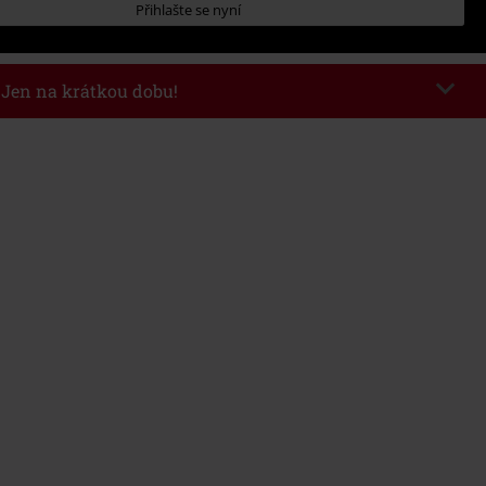
Přihlašte se nyní
- Jen na krátkou dobu!
kazu
WEEKEND
Kopírovat kód
26
nota objednávky 1.299 Kč.
 v košíku, se sleva uplatní automaticky.
at s jinými akciovými kódy. Sleva se nevztahuje na: knihy, média, vstupenky,
ll) Lindemann, Böhse Onkelz, Broilers, Die Ärzte, Die Toten Hosen, Metality,
y a položky, jejichž koupí podpoříte nadaci.