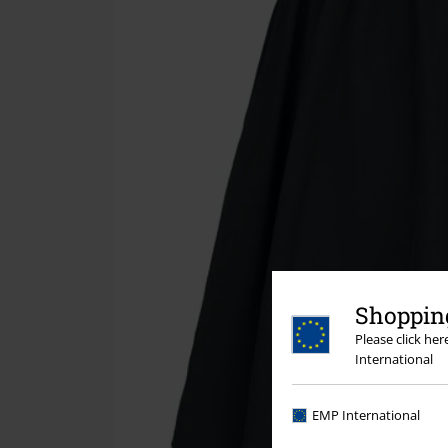
Shopping
Please click he
International
EMP International