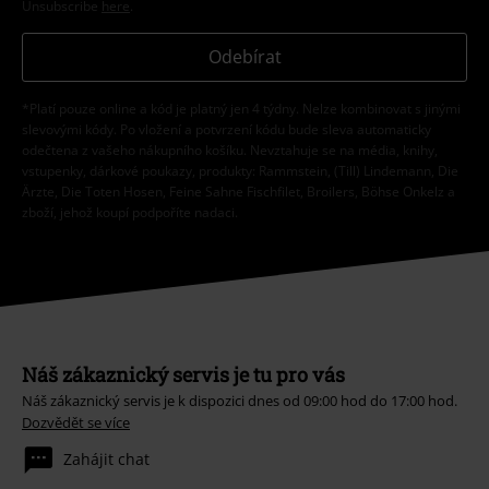
Unsubscribe
here
.
Odebírat
*Platí pouze online a kód je platný jen 4 týdny. Nelze kombinovat s jinými
slevovými kódy. Po vložení a potvrzení kódu bude sleva automaticky
odečtena z vašeho nákupního košíku. Nevztahuje se na média, knihy,
vstupenky, dárkové poukazy, produkty: Rammstein, (Till) Lindemann, Die
Ärzte, Die Toten Hosen, Feine Sahne Fischfilet, Broilers, Böhse Onkelz a
zboží, jehož koupí podpoříte nadaci.
Náš zákaznický servis je tu pro vás
Náš zákaznický servis je k dispozici dnes od 09:00 hod do 17:00 hod.
Dozvědět se více
Zahájit chat