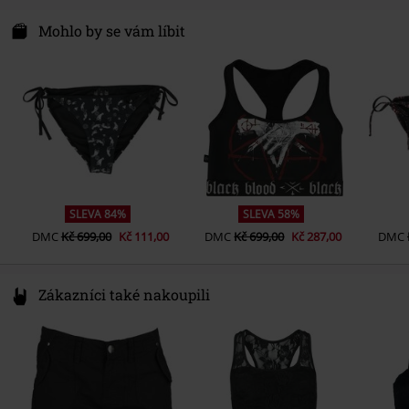
Detaily
Nášivka, šněrování
Datum vydání
3/5/24
E.M.P. Merchandising Handelsgesellschaft mbH
Darmer Esch 70 a
Mohlo by se vám líbit
Způsob zapínání
Šněrování
Pohlaví
Ženy
49811 Lingen
Barva
černá
Germany
www.emp.de
SLEVA 84%
SLEVA 58%
DMC
Kč 699,00
Kč 111,00
DMC
Kč 699,00
Kč 287,00
DMC
Zákazníci také nakoupili