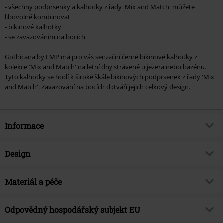
- všechny podprsenky a kalhotky z řady 'Mix and Match' můžete
libovolně kombinovat
- bikinové kalhotky
- se zavazováním na bocích
Gothicana by EMP má pro vás senzační černé bikinové kalhotky z
kolekce 'Mix and Match' na letní dny strávené u jezera nebo bazénu.
Tyto kalhotky se hodí k široké škále bikinových podprsenek z řady 'Mix
and Match'. Zavazování na bocích dotváří jejich celkový design.
Informace
Zboží č.
387951
Design
Název
Mix And Match
Typ výrobku
Spodní díl bikin
Brand
Materiál a péče
Gothicana by EMP
Vzor
běžný
Exkluzivně
Ano
Vrchní materiál
80% polyamid, 20% elastan
Vytištěno
Odpovědný hospodářský subjekt EU
Ne
Téma produktů
Basics, Gotika
Upozornění k údržbě
Praní v pračce