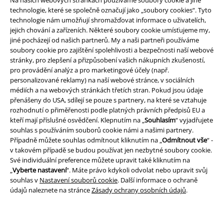
Na našich webových stránkách používáme soubory cookie a jiné
funkce a výhody!
technologie, které se společně označují jako „soubory cookies“. Tyto
technologie nám umožňují shromažďovat informace o uživatelích,
jejich chování a zařízeních. Některé soubory cookie umísťujeme my,
jiné pocházejí od našich partnerů. My a naši partneři používáme
soubory cookie pro zajištění spolehlivosti a bezpečnosti naší webové
stránky, pro zlepšení a přizpůsobení vašich nákupních zkušeností,
A Warner Music Group Company
pro provádění analýz a pro marketingové účely (např.
personalizované reklamy) na naší webové stránce, v sociálních
médiích a na webových stránkách třetích stran. Pokud jsou údaje
přenášeny do USA, sdílejí se pouze s partnery, na které se vztahuje
rozhodnutí o přiměřenosti podle platných právních předpisů EU a
kteří mají příslušné osvědčení. Klepnutím na „
Souhlasím
“ vyjadřujete
souhlas s používáním souborů cookie námi a našimi partnery.
Případně můžete souhlas odmítnout kliknutím na „
Odmítnout vše
“ -
v takovém případě se budou používat jen nezbytné soubory cookie.
Své individuální preference můžete upravit také kliknutím na
„
Vyberte nastavení
“. Máte právo kdykoli odvolat nebo upravit svůj
souhlas v
Nastavení souborů cookie
. Další informace o ochraně
údajů naleznete na stránce
Zásady ochrany osobních údajů
.
Právní informace