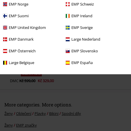
EMP Norge
EMP Schweiz
Naposledy navštívené
EMP Suomi
EMP Ireland
EMP United Kingdom
EMP Sverige
EMP Danmark
Large Nederland
EMP Österreich
EMP Slovensko
Large Belgique
EMP España
SLEVA 45%
DMC
Kč 599,00
Kč 329,00
More categories. More options.
Ženy
Oblečení
Plavky
Bikini
Spodní díly
Ženy
EMP značky