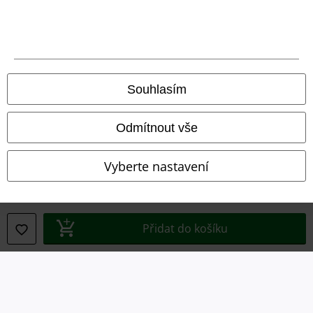
Podmínky
Prohlášení
Ochrana osobních údajů
Souhlasím
Likvidace odpadu a ochrana životního prostředí
Odmítnout vše
Prohlášení o shodě
Vyberte nastavení
Informace o přístupnosti
Nastavení souborů cookie
Přidat do košíku
Odstoupení od smlouvy
Všechny ceny jsou včetně DPH, bez
poštovného a balného
© 1986-2026 EMP Merchandising