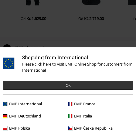
Kč 1.629,00
Kč 2.719,00
Od
Od
0 Hodnocení
Shopping from International
Podělte se o váš názor "Mix And Match".
Please click here to visit EMP Online Shop for customers from
International
Napsat hodnocení
Ok
EMP International
EMP France
EMP Deutschland
EMP Italia
EMP Polska
EMP Česká Republika