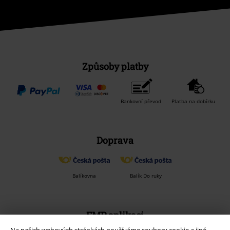
Způsoby platby
Bankovní převod
Platba na dobírku
Doprava
Balíkovna
Balík Do ruky
EMP aplikaci
Stáhněte si novou EMP aplikaci zdarma a využijte všechny nové