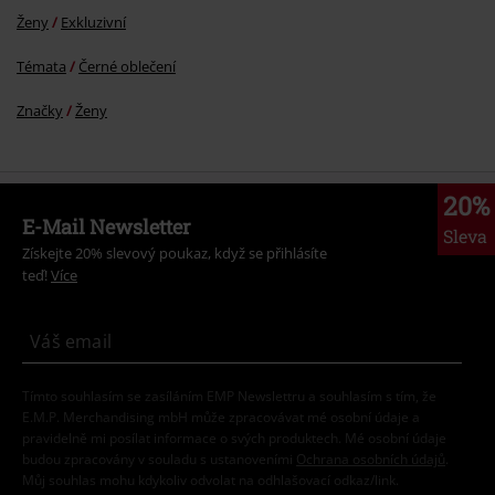
Ženy
Exkluzivní
Témata
Černé oblečení
Značky
Ženy
20%
E-Mail Newsletter
Sleva
Získejte 20% slevový poukaz, když se přihlásíte
teď!
Více
Tímto souhlasím se zasíláním EMP Newslettru a souhlasím s tím, že
E.M.P. Merchandising mbH může zpracovávat mé osobní údaje a
pravidelně mi posílat informace o svých produktech. Mé osobní údaje
budou zpracovány v souladu s ustanoveními
Ochrana osobních údajů
.
Můj souhlas mohu kdykoliv odvolat na odhlašovací odkaz/link.