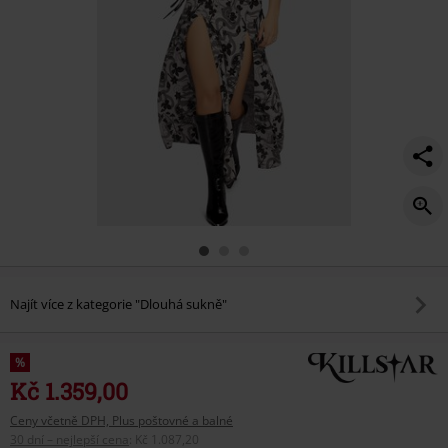
Najít více z kategorie "Dlouhá sukně"
%
Kč 1.359,00
Ceny včetně DPH, Plus poštovné a balné
30 dní – nejlepší cena
:
Kč 1.087,20