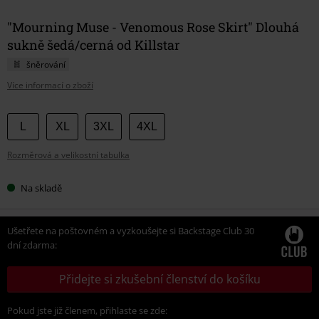
"Mourning Muse - Venomous Rose Skirt" Dlouhá
sukně šedá/cerná od Killstar
šněrování
Více informací o zboží
Vyberte
L
XL
3XL
4XL
si
Rozměrová a velikostní tabulka
velikost
Na skladě
Ušetřete na poštovném a vyzkoušejte si Backstage Club 30
dní zdarma:
Přidejte si zkušební členství do košíku
Pokud jste již členem, přihlaste se zde: