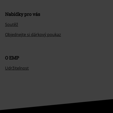
Nabídky pro vás
Soutěž
Objednejte si dárkový poukaz
O EMP
Udržitelnost