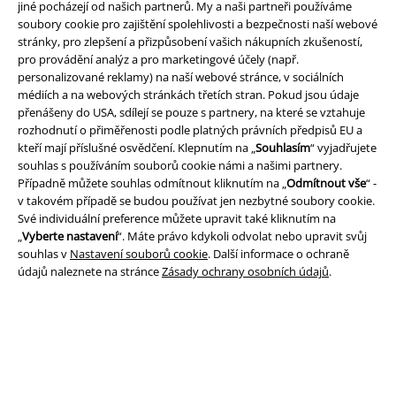
jiné pocházejí od našich partnerů. My a naši partneři používáme
soubory cookie pro zajištění spolehlivosti a bezpečnosti naší webové
stránky, pro zlepšení a přizpůsobení vašich nákupních zkušeností,
pro provádění analýz a pro marketingové účely (např.
Právní informace
personalizované reklamy) na naší webové stránce, v sociálních
médiích a na webových stránkách třetích stran. Pokud jsou údaje
Podmínky
přenášeny do USA, sdílejí se pouze s partnery, na které se vztahuje
rozhodnutí o přiměřenosti podle platných právních předpisů EU a
Prohlášení
kteří mají příslušné osvědčení. Klepnutím na „
Souhlasím
“ vyjadřujete
souhlas s používáním souborů cookie námi a našimi partnery.
Případně můžete souhlas odmítnout kliknutím na „
Odmítnout vše
“ -
Ochrana osobních údajů
v takovém případě se budou používat jen nezbytné soubory cookie.
Své individuální preference můžete upravit také kliknutím na
Likvidace odpadu a ochrana životního prostředí
„
Vyberte nastavení
“. Máte právo kdykoli odvolat nebo upravit svůj
souhlas v
Nastavení souborů cookie
. Další informace o ochraně
Prohlášení o shodě
údajů naleznete na stránce
Zásady ochrany osobních údajů
.
Informace o přístupnosti
Nastavení souborů cookie
Odstoupení od smlouvy