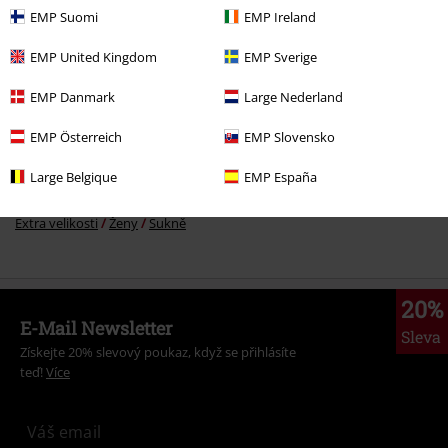
EMP Suomi
EMP Ireland
More categories. More options.
EMP United Kingdom
EMP Sverige
Oblečení & doplňky
Kalhoty
Sukně a kilty
EMP Danmark
Large Nederland
Značky
Killstar
EMP Österreich
EMP Slovensko
Témata
Gotika
Gotika Ženy
Large Belgique
EMP España
Výprodej %
Ženy
Oblečení
Sukně
Extra velikosti
Ženy
Sukně
20%
E-Mail Newsletter
Sleva
Získejte 20% slevový poukaz, když se přihlásíte
teď!
Více