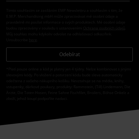
Tímto souhlasím se zasíláním EMP Newslettru a souhlasím s tím, že
E.M.P. Merchandising mbH může zpracovávat mé osobní údaje a
pravidelně mi posílat informace o svých produktech. Mé osobní údaje
budou zpracovány v souladu s ustanoveními
Ochrana osobních údajů
.
Můj souhlas mohu kdykoliv odvolat na odhlašovací odkaz/link.
Unsubscribe
here
.
Odebírat
*Platí pouze online a kód je platný jen 4 týdny. Nelze kombinovat s jinými
slevovými kódy. Po vložení a potvrzení kódu bude sleva automaticky
odečtena z vašeho nákupního košíku. Nevztahuje se na média, knihy,
vstupenky, dárkové poukazy, produkty: Rammstein, (Till) Lindemann, Die
Ärzte, Die Toten Hosen, Feine Sahne Fischfilet, Broilers, Böhse Onkelz a
zboží, jehož koupí podpoříte nadaci.