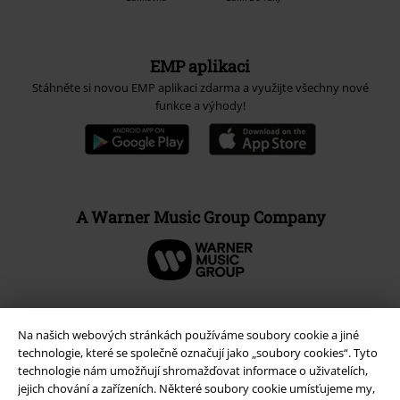
EMP aplikaci
Stáhněte si novou EMP aplikaci zdarma a využijte všechny nové
funkce a výhody!
A Warner Music Group Company
Na našich webových stránkách používáme soubory cookie a jiné
technologie, které se společně označují jako „soubory cookies“. Tyto
technologie nám umožňují shromažďovat informace o uživatelích,
jejich chování a zařízeních. Některé soubory cookie umísťujeme my,