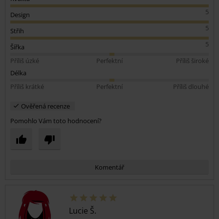
5
Design
5
Střih
5
Šířka
Příliš úzké
Perfektní
Příliš široké
Délka
Příliš krátké
Perfektní
Příliš dlouhé
Ověřená recenze
Pomohlo Vám toto hodnocení?
Komentář
Lucie Š.