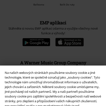
Balíkovna
Balík Do ruky
EMP aplikaci
Stáhněte si novou EMP aplikaci zdarma a využijte všechny nové
funkce a výhody!
A Warner Music Group Company
Na našich webových stránkách používáme soubory cookie a jiné
technologie, které se společně označují jako „soubory cookies“. Tyto
technologie nám umožňují shromažďovat informace o uživatelích,
jejich chování a zařízeních. Některé soubory cookie umísťujeme my,
jiné pocházejí od našich partnerů. My a naši partneři používáme
soubory cookie pro zajištění spolehlivosti a bezpečnosti naší webové
stránky, pro zlepšení a přizpůsobení vašich nákupních zkušeností,
pro provádění analýz a pro marketingové účely (např.