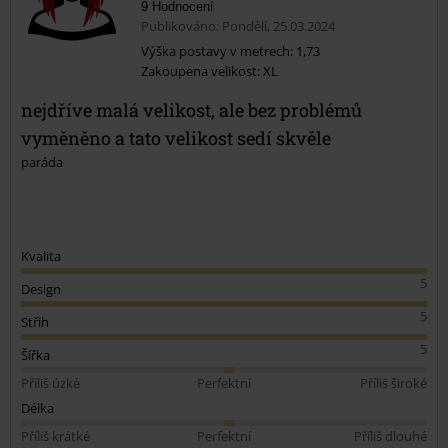
9 Hodnocení
Publikováno: Pondělí, 25.03.2024
Výška postavy v metrech: 1,73
Zakoupena velikost: XL
Odeslat komentář
nejdříve malá velikost, ale bez problémů
vyměněno a tato velikost sedí skvěle
paráda
Kvalita
5
Design
5
Střih
5
Šířka
Příliš úzké
Perfektní
Příliš široké
Délka
Příliš krátké
Perfektní
Příliš dlouhé