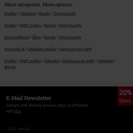
More categories. More options.
Značky
Oblečení
Bundy
Zimní bundy
Značky
EMP značky
Bundy
Zimní bundy
Extra velikosti
Ženy
Bundy
Zimní bundy
Výprodej %
Oblečení značky
Gothicana by EMP
Značky
EMP značky
Dámské
Gothicana by EMP
Oblečení
Bundy
20%
E-Mail Newsletter
Sleva
Získejte 20% slevový poukaz, když se přihlásíte
teď!
Více