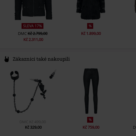
Způsob zapínání
Zip, Cvoček
Kapsy
Náprsní kapsy, Boční kapsy
Vnitřní kapsa
nie
SLEVA 17%
%
Barva
černá
DMC
Kč 2.799,00
Kč 1.899,00
Kč 2.311,00
Zákazníci také nakoupili
%
DMC
Kč 499,00
Kč 329,00
Kč 759,00