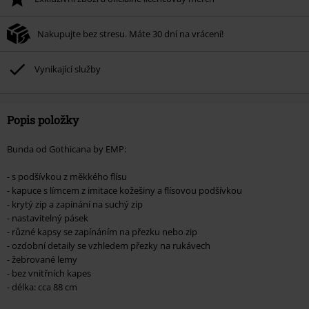
Po zadání kódu v košíku, se sleva uplatní automaticky.
Nelze kombinovat s jinými akciovými kódy. Sleva se nevztahuje na: knihy,
Nakupujte bez stresu. Máte 30 dní na vrácení!
média, vstupenky, Rammstein, (Till) Lindemann, Böhse Onkelz, Broilers, Die
Ärzte, Die Toten Hosen, Metality, dárkové poukazy a položky, jejichž koupí
podpoříte nadaci.
Vynikající služby
Popis položky
Bunda od Gothicana by EMP:
- s podšívkou z měkkého flísu
- kapuce s límcem z imitace kožešiny a flísovou podšívkou
- krytý zip a zapínání na suchý zip
- nastavitelný pásek
- různé kapsy se zapínáním na přezku nebo zip
- ozdobní detaily se vzhledem přezky na rukávech
- žebrované lemy
- bez vnitřních kapes
- délka: cca 88 cm