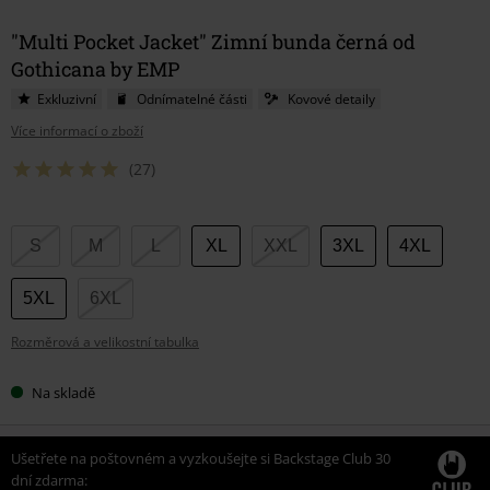
"Multi Pocket Jacket" Zimní bunda černá od
Gothicana by EMP
Exkluzivní
Odnímatelné části
Kovové detaily
Více informací o zboží
(27)
Vyberte
S
M
L
XL
XXL
3XL
4XL
si
velikost
5XL
6XL
Rozměrová a velikostní tabulka
Na skladě
Ušetřete na poštovném a vyzkoušejte si Backstage Club 30
dní zdarma: