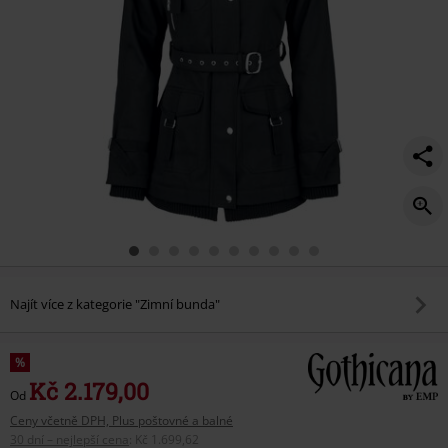
Najít více z kategorie "Zimní bunda"
%
Kč 2.179,00
Od
Ceny včetně DPH, Plus poštovné a balné
30 dní – nejlepší cena
:
Kč 1.699,62