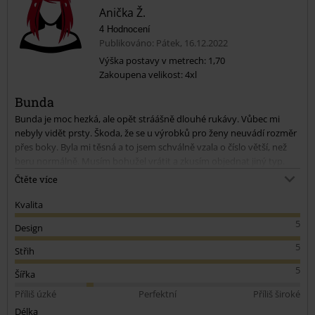
Anička Ž.
4 Hodnocení
Publikováno: Pátek, 16.12.2022
Výška postavy v metrech: 1,70
Zakoupena velikost: 4xl
Odeslat komentář
Bunda
Bunda je moc hezká, ale opět stráášně dlouhé rukávy. Vůbec mi
nebyly vidět prsty. Škoda, že se u výrobků pro ženy neuvádí rozměr
přes boky. Byla mi těsná a to jsem schválně vzala o číslo větší, než
beru normálně. Musím bohužel vrátit a zkusím objednat jiný typ.
Přišla mi že bude velice teplá. Jinak je moc pěkná.
Čtěte více
Kvalita
5
Design
5
Střih
5
Šířka
Příliš úzké
Perfektní
Příliš široké
Délka