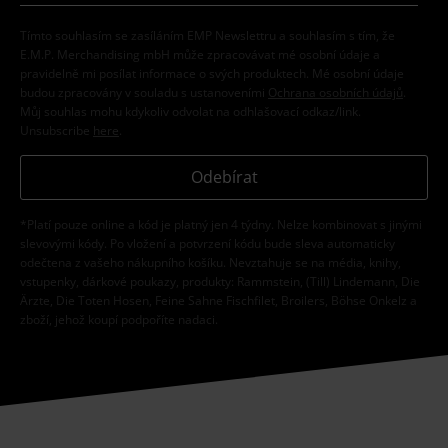
Tímto souhlasím se zasíláním EMP Newslettru a souhlasím s tím, že
E.M.P. Merchandising mbH může zpracovávat mé osobní údaje a
pravidelně mi posílat informace o svých produktech. Mé osobní údaje
budou zpracovány v souladu s ustanoveními
Ochrana osobních údajů
.
Můj souhlas mohu kdykoliv odvolat na odhlašovací odkaz/link.
Unsubscribe
here
.
Odebírat
*Platí pouze online a kód je platný jen 4 týdny. Nelze kombinovat s jinými
slevovými kódy. Po vložení a potvrzení kódu bude sleva automaticky
odečtena z vašeho nákupního košíku. Nevztahuje se na média, knihy,
vstupenky, dárkové poukazy, produkty: Rammstein, (Till) Lindemann, Die
Ärzte, Die Toten Hosen, Feine Sahne Fischfilet, Broilers, Böhse Onkelz a
zboží, jehož koupí podpoříte nadaci.