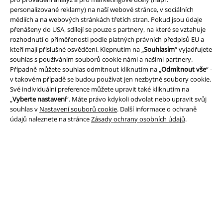
personalizované reklamy) na naší webové stránce, v sociálních
médiích a na webových stránkách třetích stran. Pokud jsou údaje
přenášeny do USA, sdílejí se pouze s partnery, na které se vztahuje
rozhodnutí o přiměřenosti podle platných právních předpisů EU a
kteří mají příslušné osvědčení. Klepnutím na „
Souhlasím
“ vyjadřujete
Právní informace
souhlas s používáním souborů cookie námi a našimi partnery.
Případně můžete souhlas odmítnout kliknutím na „
Odmítnout vše
“ -
Podmínky
v takovém případě se budou používat jen nezbytné soubory cookie.
Své individuální preference můžete upravit také kliknutím na
Prohlášení
„
Vyberte nastavení
“. Máte právo kdykoli odvolat nebo upravit svůj
souhlas v
Nastavení souborů cookie
. Další informace o ochraně
Ochrana osobních údajů
údajů naleznete na stránce
Zásady ochrany osobních údajů
.
Likvidace odpadu a ochrana životního prostředí
Prohlášení o shodě
Informace o přístupnosti
Nastavení souborů cookie