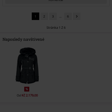
1
2
3
...
6
Stránka 1 Z 6
Naposledy navštívené
Odeslat komentář
%
Kč 2.179,00
Od