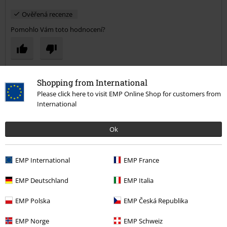
Ověřená recenze
Pomohlo Vám toto hodnocení?
Komentář
Shopping from International
Please click here to visit EMP Online Shop for customers from
International
Pavel P.
Ok
2 Hodnocení
Publikováno: Čtvrtek, 30.11.2023
EMP International
EMP France
Super
EMP Deutschland
EMP Italia
Spokojenost
Odeslat komentář
EMP Polska
EMP Česká Republika
EMP Norge
EMP Schweiz