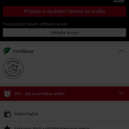
Přidejte si zkušební členství do košíku
Pokud jste již členem, přihlaste se zde:
Přihlašte se nyní
Certifikace
-15% - Jen na krátkou dobu!
Kód poukazu
WEEKEND
Kopírovat kód
Platné do 8/9/26
Platba PayPal
Minimální hodnota objednávky 1.299 Kč.
Exkluzivní zboží a oficiálně licencovaý merch