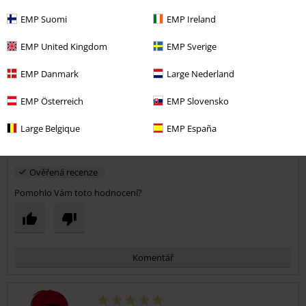
EMP Suomi
EMP Ireland
Kvalita
5
Design
EMP United Kingdom
EMP Sverige
5
Střih
EMP Danmark
Large Nederland
5
Šířka
EMP Österreich
EMP Slovensko
Příliš úzké
Perfektní
Příliš široké
Délka
Large Belgique
EMP España
Příliš krátké
Perfektní
Příliš dlouhé
Ověřená recenze
Pomohlo Vám toto hodnocení?
Komentář