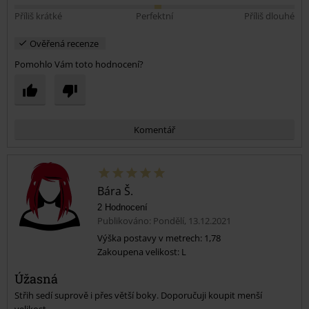
Příliš krátké
Perfektní
Příliš dlouhé
Ověřená recenze
Pomohlo Vám toto hodnocení?
Komentář
Bára Š.
2 Hodnocení
Publikováno: Pondělí, 13.12.2021
Výška postavy v metrech: 1,78
Zakoupena velikost: L
Odeslat komentář
Úžasná
Střih sedí suprově i přes větší boky. Doporučuji koupit menší