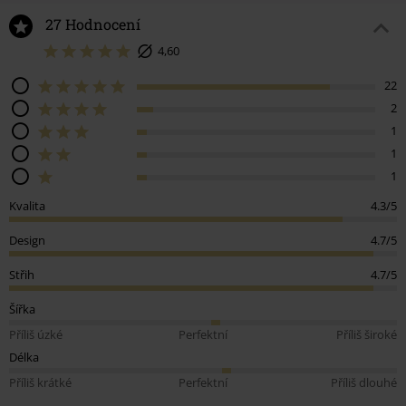
27 Hodnocení
4,60
22
2
1
1
1
Kvalita
4.3/5
Design
4.7/5
Střih
4.7/5
Šířka
Příliš úzké
Perfektní
Příliš široké
Délka
Příliš krátké
Perfektní
Příliš dlouhé