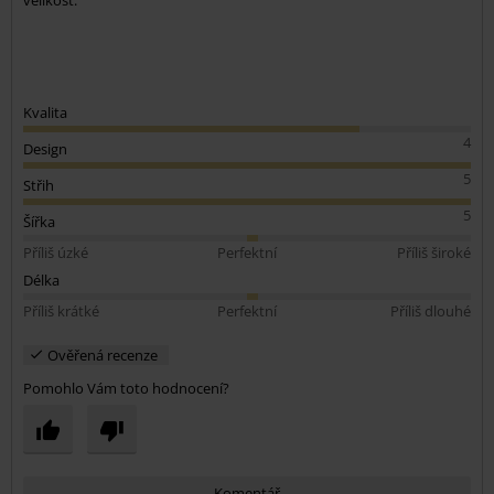
velikost.
Kvalita
4
Design
5
Střih
5
Šířka
Příliš úzké
Perfektní
Příliš široké
Délka
Příliš krátké
Perfektní
Příliš dlouhé
Ověřená recenze
Pomohlo Vám toto hodnocení?
Komentář