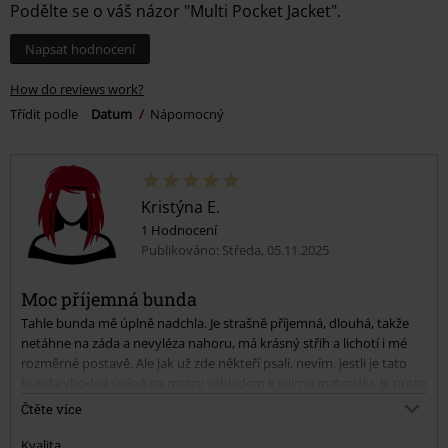
Podělte se o váš názor "Multi Pocket Jacket".
Napsat hodnocení
How do reviews work?
Třídit podle
Datum
Nápomocný
Kristýna E.
1 Hodnocení
Publikováno: Středa, 05.11.2025
Moc příjemná bunda
Tahle bunda mě úplně nadchla. Je strašně příjemná, dlouhá, takže
netáhne na záda a nevyléza nahoru, má krásný střih a lichotí i mé
rozměrné postavě. Ale jak už zde někteří psali, nevím, jestli je tato
bunda vhodná úplně na mrazy vzhledem k jejímu materiálu. Je proto
lepší vzít si trošku větší velikost, aby se pod ní vešla mikina nebo
Čtěte více
svetr což jsem udělala. Zároveň je odhalený krk, ale to zachrání
nějaká pěkná šála.
Kvalita