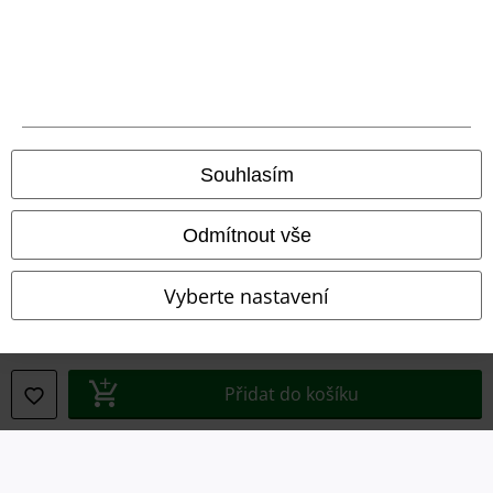
Právní informace
Podmínky
Prohlášení
Ochrana osobních údajů
Souhlasím
Likvidace odpadu a ochrana životního prostředí
Odmítnout vše
Prohlášení o shodě
Vyberte nastavení
Informace o přístupnosti
Nastavení souborů cookie
Přidat do košíku
Odstoupení od smlouvy
Všechny ceny jsou včetně DPH, bez
poštovného a balného
© 1986-2026 EMP Merchandising