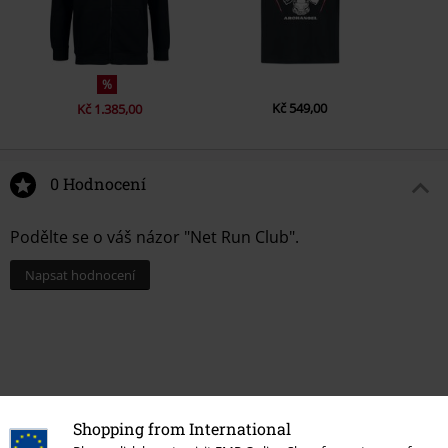
%
Kč 549,00
Kč 1.385,00
0 Hodnocení
Podělte se o váš názor "Net Run Club".
Napsat hodnocení
Shopping from International