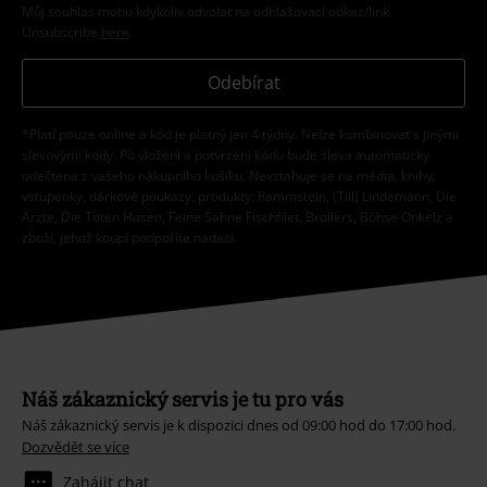
Můj souhlas mohu kdykoliv odvolat na odhlašovací odkaz/link.
Unsubscribe
here
.
Odebírat
*Platí pouze online a kód je platný jen 4 týdny. Nelze kombinovat s jinými
slevovými kódy. Po vložení a potvrzení kódu bude sleva automaticky
odečtena z vašeho nákupního košíku. Nevztahuje se na média, knihy,
vstupenky, dárkové poukazy, produkty: Rammstein, (Till) Lindemann, Die
Ärzte, Die Toten Hosen, Feine Sahne Fischfilet, Broilers, Böhse Onkelz a
zboží, jehož koupí podpoříte nadaci.
Náš zákaznický servis je tu pro vás
Náš zákaznický servis je k dispozici dnes od 09:00 hod do 17:00 hod.
Dozvědět se více
Zahájit chat