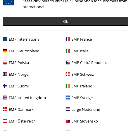
Please click here to visit EMP Online Shop for customers from
International
Ok
Naposledy navštívené
EMP International
EMP France
EMP Deutschland
EMP Italia
EMP Polska
EMP Česká Republika
EMP Norge
EMP Schweiz
EMP Suomi
EMP Ireland
Kč 1.089,00
EMP United Kingdom
EMP Sverige
EMP Danmark
Large Nederland
More categories. More options.
Oblečení & doplňky
Topy
Trička
EMP Österreich
EMP Slovensko