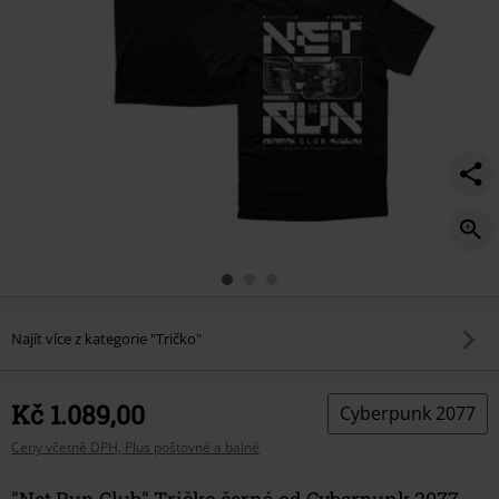
Najít více z kategorie "Tričko"
Kč 1.089,00
Cyberpunk 2077
Ceny včetně DPH, Plus poštovné a balné
"Net Run Club" Tričko černá od Cyberpunk 2077