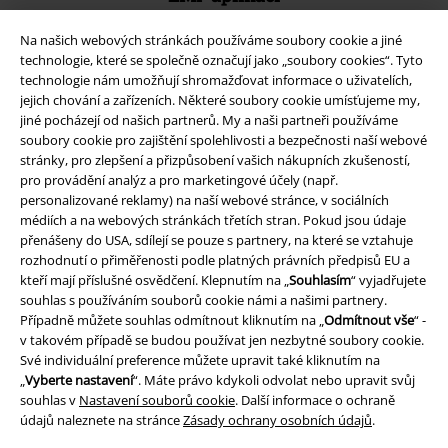
Stáhněte si novou EMP aplikaci zdarma a využijte všechny nové
funkce a výhody!
Na našich webových stránkách používáme soubory cookie a jiné
technologie, které se společně označují jako „soubory cookies“. Tyto
technologie nám umožňují shromažďovat informace o uživatelích,
jejich chování a zařízeních. Některé soubory cookie umísťujeme my,
jiné pocházejí od našich partnerů. My a naši partneři používáme
soubory cookie pro zajištění spolehlivosti a bezpečnosti naší webové
stránky, pro zlepšení a přizpůsobení vašich nákupních zkušeností,
A Warner Music Group Company
pro provádění analýz a pro marketingové účely (např.
personalizované reklamy) na naší webové stránce, v sociálních
médiích a na webových stránkách třetích stran. Pokud jsou údaje
přenášeny do USA, sdílejí se pouze s partnery, na které se vztahuje
rozhodnutí o přiměřenosti podle platných právních předpisů EU a
kteří mají příslušné osvědčení. Klepnutím na „
Souhlasím
“ vyjadřujete
souhlas s používáním souborů cookie námi a našimi partnery.
Případně můžete souhlas odmítnout kliknutím na „
Odmítnout vše
“ -
v takovém případě se budou používat jen nezbytné soubory cookie.
Své individuální preference můžete upravit také kliknutím na
„
Vyberte nastavení
“. Máte právo kdykoli odvolat nebo upravit svůj
souhlas v
Nastavení souborů cookie
. Další informace o ochraně
údajů naleznete na stránce
Zásady ochrany osobních údajů
.