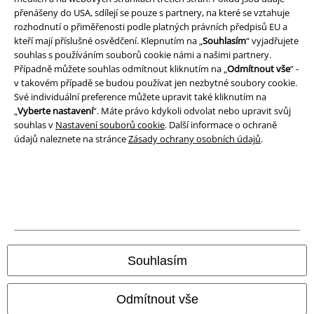
přenášeny do USA, sdílejí se pouze s partnery, na které se vztahuje
Prohlášení
rozhodnutí o přiměřenosti podle platných právních předpisů EU a
kteří mají příslušné osvědčení. Klepnutím na „
Souhlasím
“ vyjadřujete
Ochrana osobních údajů
souhlas s používáním souborů cookie námi a našimi partnery.
Případně můžete souhlas odmítnout kliknutím na „
Odmítnout vše
“ -
Likvidace odpadu a ochrana životního prostředí
v takovém případě se budou používat jen nezbytné soubory cookie.
Své individuální preference můžete upravit také kliknutím na
Prohlášení o shodě
„
Vyberte nastavení
“. Máte právo kdykoli odvolat nebo upravit svůj
souhlas v
Nastavení souborů cookie
. Další informace o ochraně
údajů naleznete na stránce
Zásady ochrany osobních údajů
.
Informace o přístupnosti
Nastavení souborů cookie
Odstoupení od smlouvy
Všechny ceny jsou včetně DPH, bez
poštovného a balného
© 1986-2026 EMP Merchandising
Souhlasím
Odmítnout vše