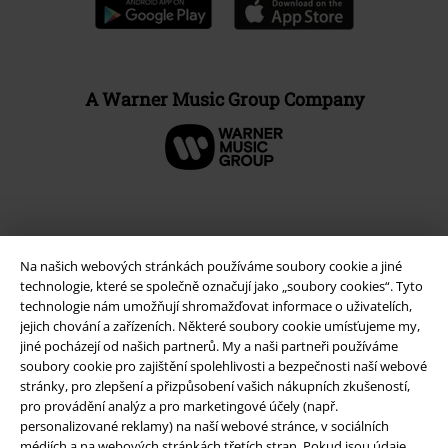
A Warner Music Group Company
Na našich webových stránkách používáme soubory cookie a jiné
technologie, které se společně označují jako „soubory cookies“. Tyto
technologie nám umožňují shromažďovat informace o uživatelích,
jejich chování a zařízeních. Některé soubory cookie umísťujeme my,
jiné pocházejí od našich partnerů. My a naši partneři používáme
soubory cookie pro zajištění spolehlivosti a bezpečnosti naší webové
stránky, pro zlepšení a přizpůsobení vašich nákupních zkušeností,
Právní informace
pro provádění analýz a pro marketingové účely (např.
Podmínky
personalizované reklamy) na naší webové stránce, v sociálních
médiích a na webových stránkách třetích stran. Pokud jsou údaje