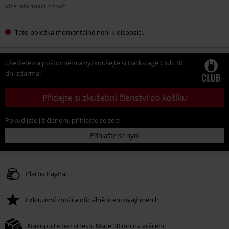
Více informací o zboží
Tato položka momentálně není k dispozici.
Ušetřete na poštovném a vyzkoušejte si Backstage Club 30
dní zdarma:
Přidejte si zkušební členství do košíku
Pokud jste již členem, přihlaste se zde:
Přihlašte se nyní
Platba PayPal
Exkluzivní zboží a oficiálně licencovaý merch
Nakupujte bez stresu. Máte 30 dní na vrácení!