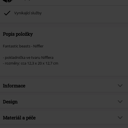
Vynikající služby
Popis položky
Fantastic beasts - Niffler
- pokladnička ve tvaru Nifflera
- rozměry: cca 12,3 x 20 x 12,7 cm
Informace
Zboží č.
535557
Design
Název
Niffler
Typ výrobku
Pokladnička
Téma produktů
Materiál a péče
Fan merch, Film, 57190, Dárky
Barva
hnědá
Licence
oficiálně licencovaný produkt