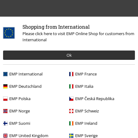
Shopping from International
Please click here to visit EMP Online Shop for customers from
International
20%
E-Mail Newsletter
Sleva
Ok
Získejte 20% slevový poukaz, když se přihlásíte
teď!
Více
EMP International
EMP France
EMP Deutschland
EMP Italia
Tímto souhlasím se zasíláním EMP Newslettru a souhlasím s tím, že
EMP Polska
EMP Česká Republika
E.M.P. Merchandising mbH může zpracovávat mé osobní údaje a
pravidelně mi posílat informace o svých produktech. Mé osobní údaje
EMP Norge
EMP Schweiz
budou zpracovány v souladu s ustanoveními
Ochrana osobních údajů
.
Můj souhlas mohu kdykoliv odvolat na odhlašovací odkaz/link.
EMP Suomi
EMP Ireland
Unsubscribe
here
.
EMP United Kingdom
EMP Sverige