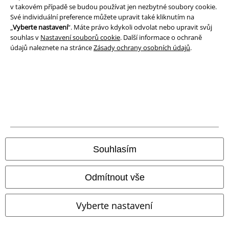
Ochrana osobních údajů
v takovém případě se budou používat jen nezbytné soubory cookie.
Své individuální preference můžete upravit také kliknutím na
Likvidace odpadu a ochrana životního prostředí
„
Vyberte nastavení
“. Máte právo kdykoli odvolat nebo upravit svůj
souhlas v
Nastavení souborů cookie
. Další informace o ochraně
Prohlášení o shodě
údajů naleznete na stránce
Zásady ochrany osobních údajů
.
Informace o přístupnosti
Nastavení souborů cookie
Odstoupení od smlouvy
Všechny ceny jsou včetně DPH, bez
poštovného a balného
Souhlasím
© 1986-2026 EMP Merchandising
Odmítnout vše
Vyberte nastavení
Naše online obchody