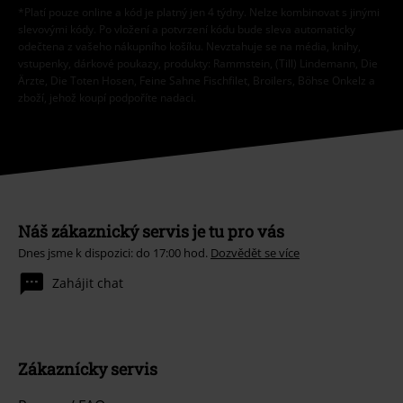
*Platí pouze online a kód je platný jen 4 týdny. Nelze kombinovat s jinými
slevovými kódy. Po vložení a potvrzení kódu bude sleva automaticky
odečtena z vašeho nákupního košíku. Nevztahuje se na média, knihy,
vstupenky, dárkové poukazy, produkty: Rammstein, (Till) Lindemann, Die
Ärzte, Die Toten Hosen, Feine Sahne Fischfilet, Broilers, Böhse Onkelz a
zboží, jehož koupí podpoříte nadaci.
Náš zákaznický servis je tu pro vás
Dnes jsme k dispozici: do 17:00 hod.
Dozvědět se více
Zahájit chat
Zákaznícky servis