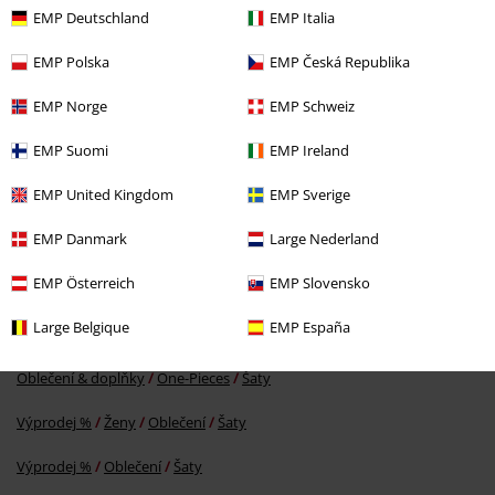
EMP Deutschland
EMP Italia
EMP Polska
EMP Česká Republika
EMP Norge
EMP Schweiz
EMP Suomi
EMP Ireland
%
EMP United Kingdom
EMP Sverige
Kč 819,00
EMP Danmark
Large Nederland
EMP Österreich
EMP Slovensko
More categories. More options.
Large Belgique
EMP España
Oblečení
Šaty
Midi šaty
Oblečení & doplňky
One-Pieces
Šaty
Výprodej %
Ženy
Oblečení
Šaty
Výprodej %
Oblečení
Šaty