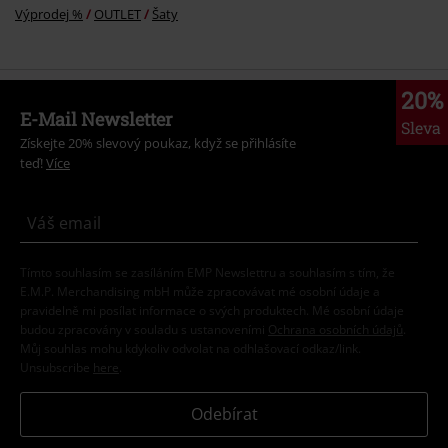
Výprodej %
OUTLET
Šaty
20%
E-Mail Newsletter
Sleva
Získejte 20% slevový poukaz, když se přihlásíte
teď!
Více
Tímto souhlasím se zasíláním EMP Newslettru a souhlasím s tím, že
E.M.P. Merchandising mbH může zpracovávat mé osobní údaje a
pravidelně mi posílat informace o svých produktech. Mé osobní údaje
budou zpracovány v souladu s ustanoveními
Ochrana osobních údajů
.
Můj souhlas mohu kdykoliv odvolat na odhlašovací odkaz/link.
Unsubscribe
here
.
Odebírat