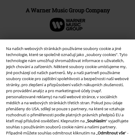
A Warner Music Group Company
Na našich webových stránkách používáme soubory cookie a jiné
technologie, které se společně označují jako „soubory cookies“. Tyto
technologie nám umožňují shromažďovat informace o uživatelích,
jejich chování a zařízeních. Některé soubory cookie umísťujeme my,
jiné pocházejí od našich partnerů. My a naši partneři používáme
soubory cookie pro zajištění spolehlivosti a bezpečnosti naší webové
stránky, pro zlepšení a přizpůsobení vašich nákupních zkušeností,
pro provádění analýz a pro marketingové účely (např.
personalizované reklamy) na naší webové stránce, v sociálních
Právní informace
médiích a na webových stránkách třetích stran. Pokud jsou údaje
Podmínky
přenášeny do USA, sdílejí se pouze s partnery, na které se vztahuje
rozhodnutí o přiměřenosti podle platných právních předpisů EU a
kteří mají příslušné osvědčení. Klepnutím na „
Souhlasím
“ vyjadřujete
Prohlášení
souhlas s používáním souborů cookie námi a našimi partnery.
Případně můžete souhlas odmítnout kliknutím na „
Odmítnout vše
“ -