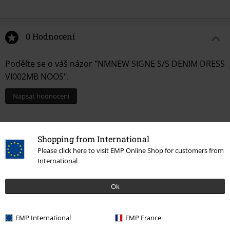
0 Hodnocení
Podělte se o váš názor "NMNEW SIGNE S/S DENIM DRESS
VI002MB NOOS".
Napsat hodnocení
Shopping from International
Please click here to visit EMP Online Shop for customers from
International
Ok
Naposledy navštívené
EMP International
EMP France