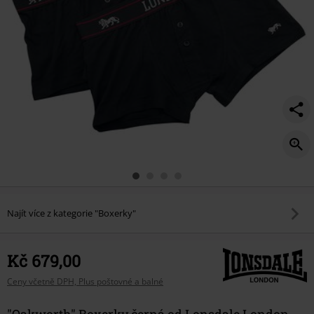
Najít více z kategorie "Boxerky"
Kč 679,00
Ceny včetně DPH, Plus poštovné a balné
"Oakworth" Boxerky černá od Lonsdale London