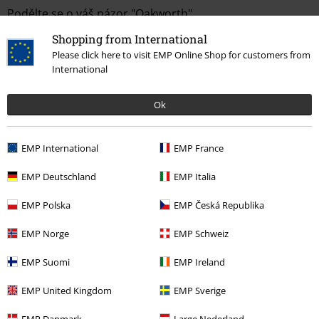
Podělte se o váš názor "Oakworth".
Shopping from International
Napsat hodnocení
Please click here to visit EMP Online Shop for customers from
International
How do reviews work?
Třídit podle
Datum
Nápomocný
Ok
EMP International
EMP France
Jan C.
16 Hodnocení
EMP Deutschland
EMP Italia
Publikováno: Úterý, 09.07.2019
EMP Polska
EMP Česká Republika
Lonsdale Oakworth
EMP Norge
EMP Schweiz
Trenýrky vypadají stejně, jako na fotce. Střih Ok, materiál dobrý.
Design klasika.
EMP Suomi
EMP Ireland
EMP United Kingdom
EMP Sverige
EMP Danmark
Large Nederland