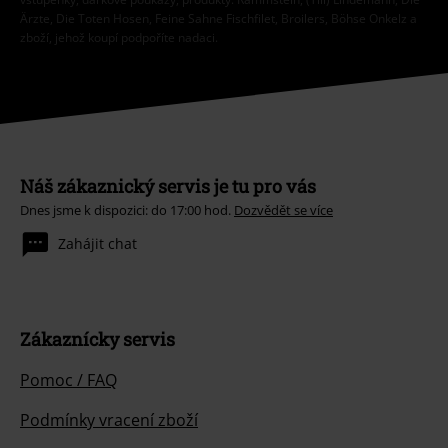
Ärzte, Die Toten Hosen, Feine Sahne Fischfilet, Broilers, Böhse Onkelz a
zboží, jehož koupí podpoříte nadaci.
Náš zákaznický servis je tu pro vás
Dnes jsme k dispozici: do 17:00 hod.
Dozvědět se více
Zahájit chat
Zákaznícky servis
Pomoc / FAQ
Podmínky vracení zboží