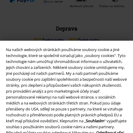
Bankovní převod
Platba na dobírku
Doprava
Na našich webových stránkách používáme soubory cookie a jiné
Balíkovna
Balík Do ruky
technologie, které se společně označují jako „soubory cookies“. Tyto
technologie nám umožňují shromažďovat informace o uživatelích,
jejich chování a zařízeních. Některé soubory cookie umísťujeme my,
EMP aplikaci
jiné pocházejí od našich partnerů. My a naši partneři používáme
Stáhněte si novou EMP aplikaci zdarma a využijte všechny nové
soubory cookie pro zajištění spolehlivosti a bezpečnosti naší webové
funkce a výhody!
stránky, pro zlepšení a přizpůsobení vašich nákupních zkušeností,
pro provádění analýz a pro marketingové účely (např.
personalizované reklamy) na naší webové stránce, v sociálních
médiích a na webových stránkách třetích stran. Pokud jsou údaje
přenášeny do USA, sdílejí se pouze s partnery, na které se vztahuje
rozhodnutí o přiměřenosti podle platných právních předpisů EU a
kteří mají příslušné osvědčení. Klepnutím na „
Souhlasím
“ vyjadřujete
A Warner Music Group Company
souhlas s používáním souborů cookie námi a našimi partnery.
Případně můžete souhlas odmítnout kliknutím na „
Odmítnout vše
“ -