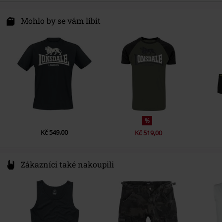
Upozornění k údržbě
Praní v pračce
Punch GmbH
Certifikace
OEKO-TEX Standard 100
Im Taubental 15a
Mohlo by se vám líbit
41468 Neuss
Germany
info@punch-gmbh.de
%
Kč 549,00
Kč 519,00
Zákazníci také nakoupili