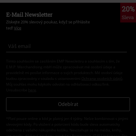
20%
E-Mail Newsletter
Sleva
Získejte 20% slevový poukaz, když se přihlásíte
teď!
Více
Tímto souhlasím se zasíláním EMP Newslettru a souhlasím s tím, že
E.M.P. Merchandising mbH může zpracovávat mé osobní údaje a
pravidelně mi posílat informace o svých produktech. Mé osobní údaje
budou zpracovány v souladu s ustanoveními
Ochrana osobních údajů
.
Můj souhlas mohu kdykoliv odvolat na odhlašovací odkaz/link.
Unsubscribe
here
.
Odebírat
*Platí pouze online a kód je platný jen 4 týdny. Nelze kombinovat s jinými
slevovými kódy. Po vložení a potvrzení kódu bude sleva automaticky
odečtena z vašeho nákupního košíku. Nevztahuje se na média, knihy,
vstupenky, dárkové poukazy, produkty: Rammstein, (Till) Lindemann, Die