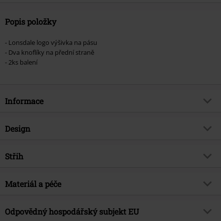
Popis položky
- Lonsdale logo výšivka na pásu
- Dva knoflíky na přední straně
- 2ks balení
Informace
Zboží č.
292852
Design
Název
Oakworth
Typ výrobku
Boxerky
Brand
Střih
Lonsdale London
Vzor
běžný
Téma produktů
Street oblečení
Střih/vrchní díl
Regular
Délka rukávu
Materiál a péče
Dlouhá ruka
Datum vydání
11/11/15
Délka
Normální
Barva
černá
Pohlaví
Muži
Vrchní materiál
95% bavlna, 5% elastan
Odpovědný hospodářský subjekt EU