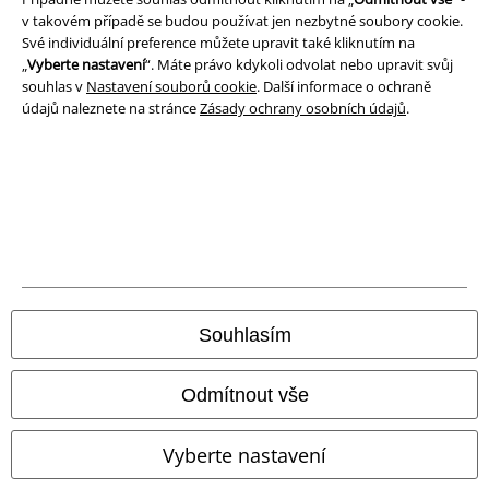
v takovém případě se budou používat jen nezbytné soubory cookie.
Své individuální preference můžete upravit také kliknutím na
„
Vyberte nastavení
“. Máte právo kdykoli odvolat nebo upravit svůj
souhlas v
Nastavení souborů cookie
. Další informace o ochraně
údajů naleznete na stránce
Zásady ochrany osobních údajů
.
Právní informace
Podmínky
Souhlasím
Prohlášení
Odmítnout vše
Ochrana osobních údajů
Vyberte nastavení
Likvidace odpadu a ochrana životního prostředí