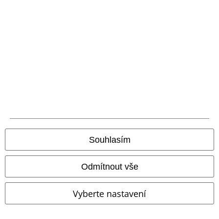
Doprava
Balíkovna
Balík Do ruky
EMP aplikaci
Stáhněte si novou EMP aplikaci zdarma a využijte všechny nové
funkce a výhody!
Souhlasím
Odmítnout vše
A Warner Music Group Company
Vyberte nastavení