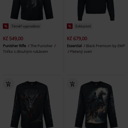
%
Téměř vyprodáno
%
Exkluzivní
Kč 549,00
Kč 679,00
Punisher Rifle
The Punisher
Essential
Black Premium by EMP
Tričko s dlouhým rukávem
Pletený svetr