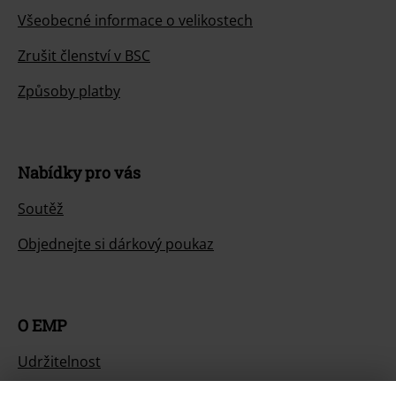
Všeobecné informace o velikostech
Zrušit členství v BSC
Způsoby platby
Nabídky pro vás
Soutěž
Objednejte si dárkový poukaz
O EMP
Udržitelnost