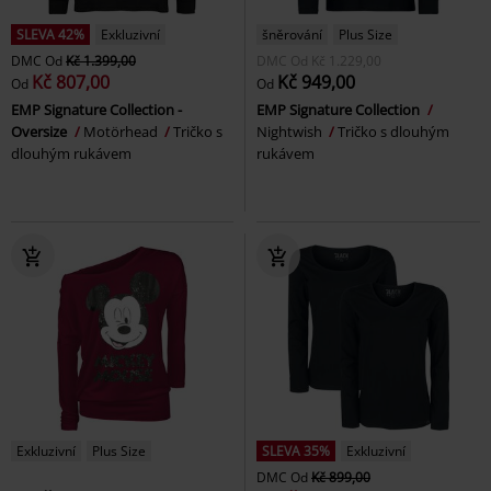
SLEVA 42%
Exkluzivní
šněrování
Plus Size
DMC
Od
Kč 1.399,00
DMC
Od
Kč 1.229,00
Kč 807,00
Kč 949,00
Od
Od
EMP Signature Collection -
EMP Signature Collection
Oversize
Motörhead
Tričko s
Nightwish
Tričko s dlouhým
dlouhým rukávem
rukávem
Exkluzivní
Plus Size
SLEVA 35%
Exkluzivní
DMC
Od
Kč 899,00