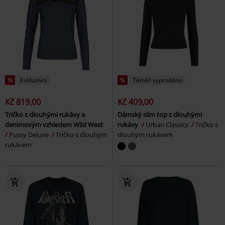
%
Exkluzivní
%
Téměř vyprodáno
Kč 819,00
Kč 409,00
Tričko s dlouhými rukávy a
Dámský slim top s dlouhými
denimovým vzhledem Wild West
rukávy
Urban Classics
Tričko s
Pussy Deluxe
Tričko s dlouhým
dlouhým rukávem
rukávem