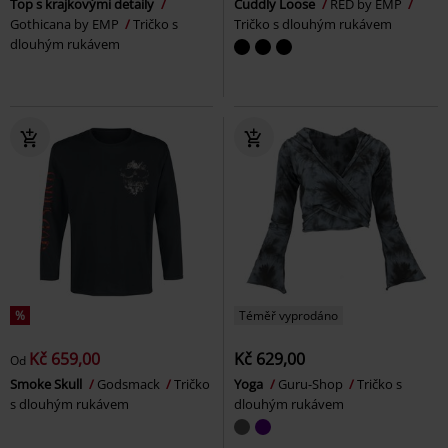
Top s krajkovými detaily
Cuddly Loose
RED by EMP
Gothicana by EMP
Tričko s
Tričko s dlouhým rukávem
dlouhým rukávem
%
Téměř vyprodáno
Kč 659,00
Kč 629,00
Od
Smoke Skull
Godsmack
Tričko
Yoga
Guru-Shop
Tričko s
s dlouhým rukávem
dlouhým rukávem