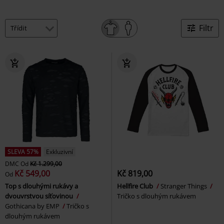
Filtr
SLEVA 57%
Exkluzivní
DMC
Od
Kč 1.299,00
Kč 549,00
Kč 819,00
Od
Top s dlouhými rukávy a
Hellfire Club
Stranger Things
dvouvrstvou síťovinou
Tričko s dlouhým rukávem
Gothicana by EMP
Tričko s
dlouhým rukávem