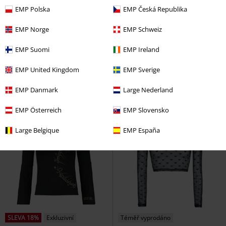
EMP Polska
EMP Česká Republika
Exkluzivní
Premium
Téměř vyprodáno
Exkluzivní
EMP Norge
EMP Schweiz
DMC
Kč 1.299,00
Kč 549,00
Kč 1.089,00
EMP Suomi
EMP Ireland
Top s dlouhými rukávy a houbami
Bat Country
Gothicana by EMP
EMP United Kingdom
EMP Sverige
Full Volume by EMP
Tričko s
Tričko s dlouhým rukávem
dlouhým rukávem
EMP Danmark
Large Nederland
EMP Österreich
EMP Slovensko
Large Belgique
EMP España
SLEVA 18%
Exkluzivní
Téměř vyprodáno