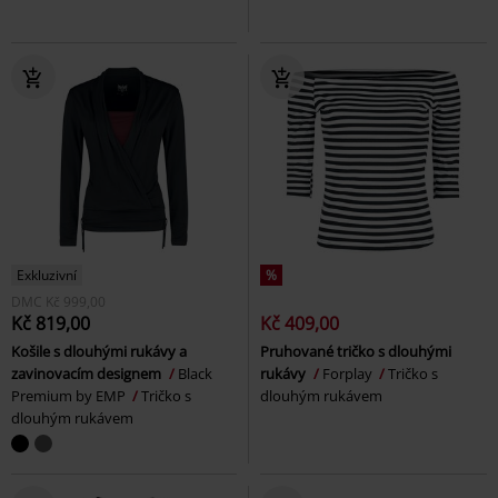
Exkluzivní
%
DMC
Kč 999,00
Kč 819,00
Kč 409,00
Košile s dlouhými rukávy a
Pruhované tričko s dlouhými
zavinovacím designem
Black
rukávy
Forplay
Tričko s
Premium by EMP
Tričko s
dlouhým rukávem
dlouhým rukávem