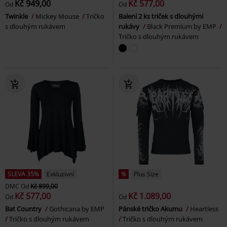
Kč 949,00
Kč 577,00
Od
Od
Twinkle
Mickey Mouse
Tričko
Balení 2 ks triček s dlouhými
s dlouhým rukávem
rukávy
Black Premium by EMP
Tričko s dlouhým rukávem
SLEVA 35%
Exkluzivní
%
Plus Size
DMC
Od
Kč 899,00
Kč 577,00
Kč 1.089,00
Od
Od
Bat Country
Gothicana by EMP
Pánské tričko Akumu
Heartless
Tričko s dlouhým rukávem
Tričko s dlouhým rukávem