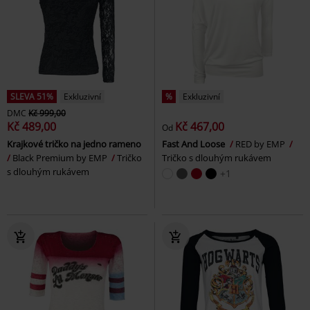
SLEVA 51%
Exkluzivní
%
Exkluzivní
DMC
Kč 999,00
Kč 489,00
Kč 467,00
Od
Krajkové tričko na jedno rameno
Fast And Loose
RED by EMP
Black Premium by EMP
Tričko
Tričko s dlouhým rukávem
s dlouhým rukávem
+1