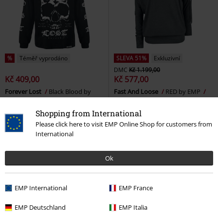
%
Téměř vyprodáno
SLEVA 51%
Exkluzivní
DMC
Kč 1.199,00
Kč 409,00
Kč 577,00
Forever Lost
Black Blood by
Fast And Loose
RED by EMP
Gothicana
Tričko s dlouhým
Tričko s dlouhým rukávem
rukávem
Shopping from International
Please click here to visit EMP Online Shop for customers from
International
Ok
EMP International
EMP France
EMP Deutschland
EMP Italia