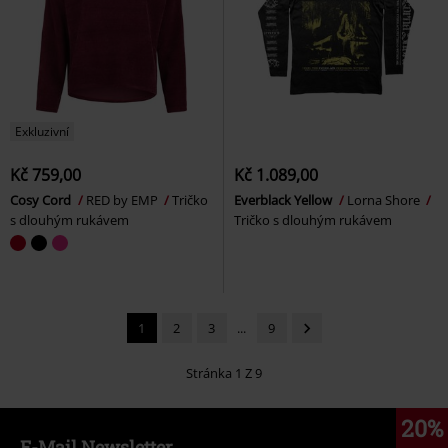
Exkluzivní
Kč 759,00
Kč 1.089,00
Cosy Cord
RED by EMP
Tričko
Everblack Yellow
Lorna Shore
s dlouhým rukávem
Tričko s dlouhým rukávem
1
2
3
...
9
Stránka 1 Z 9
20%
E-Mail Newsletter