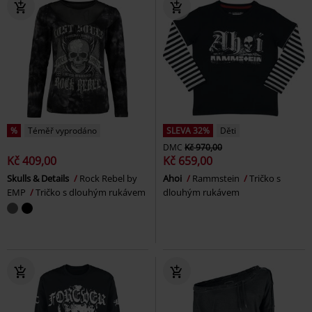
%
Téměř vyprodáno
SLEVA 32%
Děti
DMC
Kč 970,00
Kč 409,00
Kč 659,00
Skulls & Details
Rock Rebel by
Ahoi
Rammstein
Tričko s
EMP
Tričko s dlouhým rukávem
dlouhým rukávem