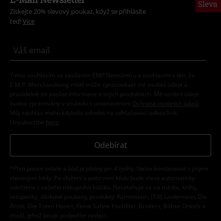
Sleva
Získejte 20% slevový poukaz, když se přihlásíte
teď!
Více
Tímto souhlasím se zasíláním EMP Newslettru a souhlasím s tím, že
E.M.P. Merchandising mbH může zpracovávat mé osobní údaje a
pravidelně mi posílat informace o svých produktech. Mé osobní údaje
budou zpracovány v souladu s ustanoveními
Ochrana osobních údajů
.
Můj souhlas mohu kdykoliv odvolat na odhlašovací odkaz/link.
Unsubscribe
here
.
Odebírat
*Platí pouze online a kód je platný jen 4 týdny. Nelze kombinovat s jinými
slevovými kódy. Po vložení a potvrzení kódu bude sleva automaticky
odečtena z vašeho nákupního košíku. Nevztahuje se na média, knihy,
vstupenky, dárkové poukazy, produkty: Rammstein, (Till) Lindemann, Die
Ärzte, Die Toten Hosen, Feine Sahne Fischfilet, Broilers, Böhse Onkelz a
zboží, jehož koupí podpoříte nadaci.