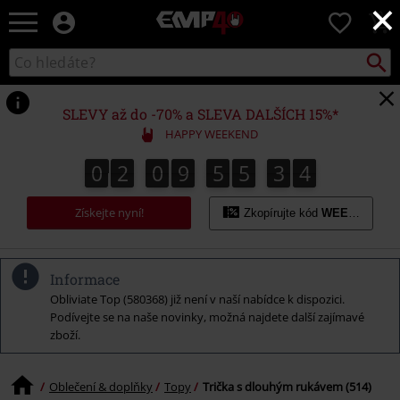
×
EMP
0
-
Hudba,
Vyhled
Katalog
TV
vyhledávání
filmy
&
SLEVY až do -70% a SLEVA DALŠÍCH 15%*
seriály,
HAPPY WEEKEND
Merch
pro
0
2
0
9
5
5
3
3
2
0
2
0
9
5
5
3
2
4
4
3
hráče,
Alternativní
Získejte nyní!
móda
Zkopírujte kód
WEEKEND
Informace
Obliviate Top (580368) již není v naší nabídce k dispozici.
Podívejte se na naše novinky, možná najdete další zajímavé
zboží.
Oblečení & doplňky
Topy
Trička s dlouhým rukávem (514)