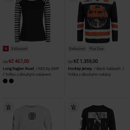
%
Exkluzivní
Exkluzivní
Plus Size
Kč 467,00
Kč 1.359,00
Od
Od
Long Raglan Road
RED by EMP
Hockey Jersey
Black Sabbath
Tričko s dlouhým rukávem
Trička s dlouhými rukávy