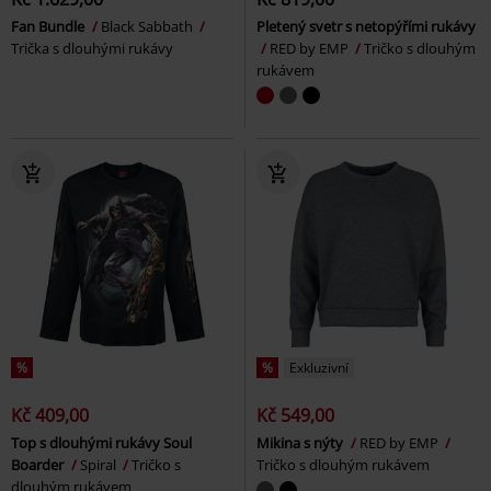
Fan Bundle
Black Sabbath
Pletený svetr s netopýřími rukávy
Trička s dlouhými rukávy
RED by EMP
Tričko s dlouhým
rukávem
%
%
Exkluzivní
Kč 409,00
Kč 549,00
Top s dlouhými rukávy Soul
Mikina s nýty
RED by EMP
Boarder
Spiral
Tričko s
Tričko s dlouhým rukávem
dlouhým rukávem