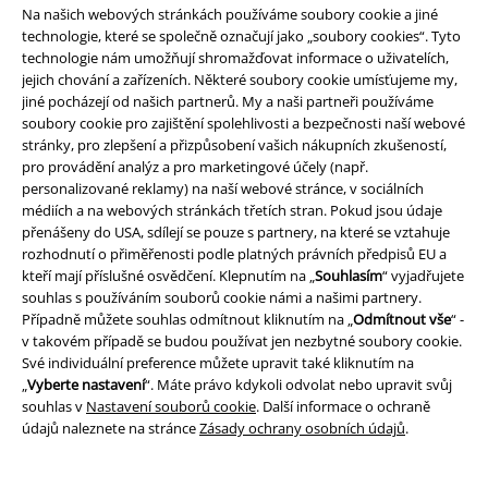
Na našich webových stránkách používáme soubory cookie a jiné
technologie, které se společně označují jako „soubory cookies“. Tyto
technologie nám umožňují shromažďovat informace o uživatelích,
jejich chování a zařízeních. Některé soubory cookie umísťujeme my,
jiné pocházejí od našich partnerů. My a naši partneři používáme
soubory cookie pro zajištění spolehlivosti a bezpečnosti naší webové
stránky, pro zlepšení a přizpůsobení vašich nákupních zkušeností,
pro provádění analýz a pro marketingové účely (např.
Staňte se součástí komunity!
personalizované reklamy) na naší webové stránce, v sociálních
médiích a na webových stránkách třetích stran. Pokud jsou údaje
přenášeny do USA, sdílejí se pouze s partnery, na které se vztahuje
rozhodnutí o přiměřenosti podle platných právních předpisů EU a
kteří mají příslušné osvědčení. Klepnutím na „
Souhlasím
“ vyjadřujete
souhlas s používáním souborů cookie námi a našimi partnery.
Případně můžete souhlas odmítnout kliknutím na „
Odmítnout vše
“ -
v takovém případě se budou používat jen nezbytné soubory cookie.
Své individuální preference můžete upravit také kliknutím na
„
Vyberte nastavení
“. Máte právo kdykoli odvolat nebo upravit svůj
Způsoby platby
souhlas v
Nastavení souborů cookie
. Další informace o ochraně
údajů naleznete na stránce
Zásady ochrany osobních údajů
.
Bankovní převod
Platba na dobírku