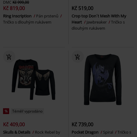
DMC
Kč 999,00
Kč 819,00
Kč 519,00
Ring Inscription
Pán prstenů
Crop top Don´t Mesh With My
Tričko s dlouhým rukávem
Heart
Jawbreaker
Tričko s
dlouhým rukávem
%
Téměř vyprodáno
Kč 409,00
Kč 739,00
Skulls & Details
Rock Rebel by
Pocket Dragon
Spiral
Tričko s