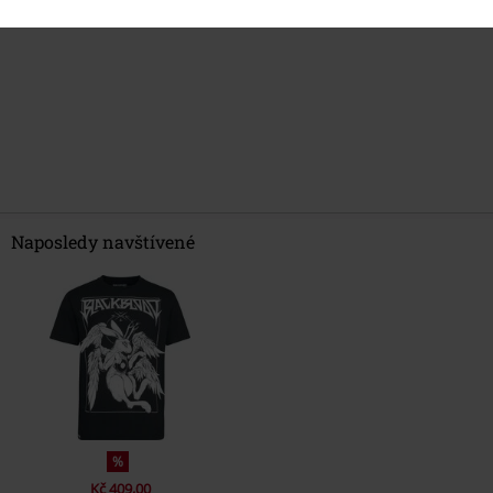
Naposledy navštívené
%
Kč 409,00