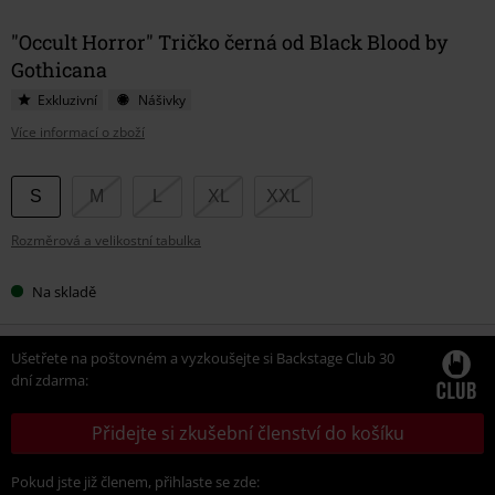
"Occult Horror" Tričko černá od Black Blood by
Gothicana
Exkluzivní
Nášivky
Více informací o zboží
Vyberte
S
M
L
XL
XXL
si
Rozměrová a velikostní tabulka
velikost
Na skladě
Ušetřete na poštovném a vyzkoušejte si Backstage Club 30
dní zdarma:
Přidejte si zkušební členství do košíku
Pokud jste již členem, přihlaste se zde: