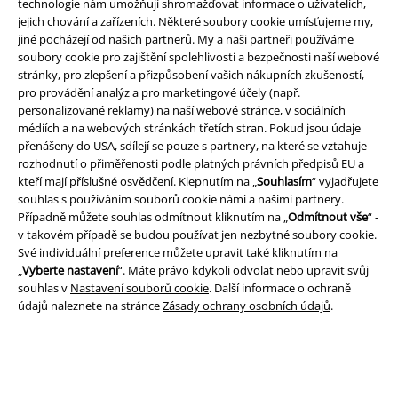
technologie nám umožňují shromažďovat informace o uživatelích,
jejich chování a zařízeních. Některé soubory cookie umísťujeme my,
jiné pocházejí od našich partnerů. My a naši partneři používáme
soubory cookie pro zajištění spolehlivosti a bezpečnosti naší webové
stránky, pro zlepšení a přizpůsobení vašich nákupních zkušeností,
pro provádění analýz a pro marketingové účely (např.
personalizované reklamy) na naší webové stránce, v sociálních
médiích a na webových stránkách třetích stran. Pokud jsou údaje
Právní informace
přenášeny do USA, sdílejí se pouze s partnery, na které se vztahuje
rozhodnutí o přiměřenosti podle platných právních předpisů EU a
Podmínky
kteří mají příslušné osvědčení. Klepnutím na „
Souhlasím
“ vyjadřujete
souhlas s používáním souborů cookie námi a našimi partnery.
Prohlášení
Případně můžete souhlas odmítnout kliknutím na „
Odmítnout vše
“ -
v takovém případě se budou používat jen nezbytné soubory cookie.
Ochrana osobních údajů
Své individuální preference můžete upravit také kliknutím na
„
Vyberte nastavení
“. Máte právo kdykoli odvolat nebo upravit svůj
Likvidace odpadu a ochrana životního prostředí
souhlas v
Nastavení souborů cookie
. Další informace o ochraně
údajů naleznete na stránce
Zásady ochrany osobních údajů
.
Prohlášení o shodě
Informace o přístupnosti