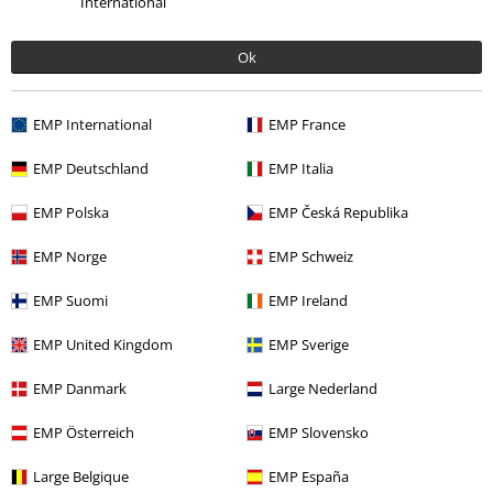
International
Ok
EMP International
EMP France
EMP Deutschland
EMP Italia
EMP Polska
EMP Česká Republika
%
SLEVA 58%
EMP Norge
EMP Schweiz
Kč 1.089,00
DMC
Kč 699,00
Kč 287,00
EMP Suomi
EMP Ireland
EMP United Kingdom
EMP Sverige
0 Hodnocení
EMP Danmark
Large Nederland
Podělte se o váš názor "Occult Horror".
EMP Österreich
EMP Slovensko
Napsat hodnocení
Large Belgique
EMP España