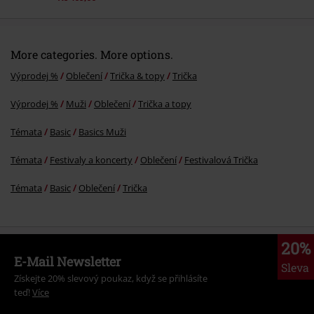
More categories. More options.
Výprodej %
Oblečení
Trička & topy
Trička
Výprodej %
Muži
Oblečení
Trička a topy
Témata
Basic
Basics Muži
Témata
Festivaly a koncerty
Oblečení
Festivalová Trička
Témata
Basic
Oblečení
Trička
20%
E-Mail Newsletter
Sleva
Získejte 20% slevový poukaz, když se přihlásíte
teď!
Více