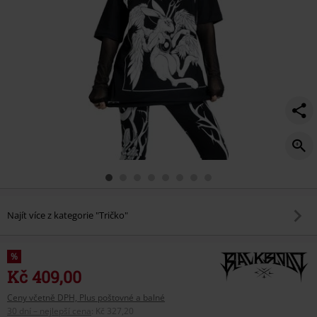
Najít více z kategorie "Tričko"
%
Kč 409,00
Ceny včetně DPH, Plus poštovné a balné
30 dní – nejlepší cena
:
Kč 327,20