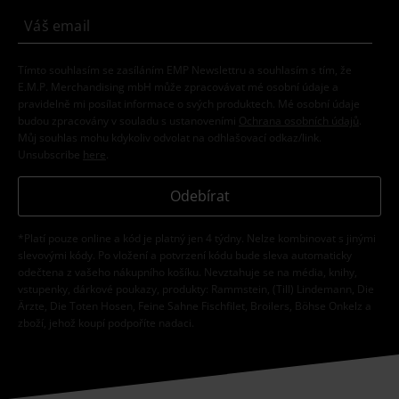
Tímto souhlasím se zasíláním EMP Newslettru a souhlasím s tím, že
E.M.P. Merchandising mbH může zpracovávat mé osobní údaje a
pravidelně mi posílat informace o svých produktech. Mé osobní údaje
budou zpracovány v souladu s ustanoveními
Ochrana osobních údajů
.
Můj souhlas mohu kdykoliv odvolat na odhlašovací odkaz/link.
Unsubscribe
here
.
Odebírat
*Platí pouze online a kód je platný jen 4 týdny. Nelze kombinovat s jinými
slevovými kódy. Po vložení a potvrzení kódu bude sleva automaticky
odečtena z vašeho nákupního košíku. Nevztahuje se na média, knihy,
vstupenky, dárkové poukazy, produkty: Rammstein, (Till) Lindemann, Die
Ärzte, Die Toten Hosen, Feine Sahne Fischfilet, Broilers, Böhse Onkelz a
zboží, jehož koupí podpoříte nadaci.