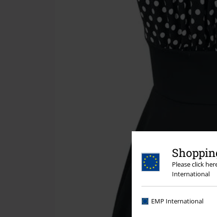
Shopping
Please click he
International
EMP International