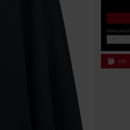
Pokud jste již
-15% 
Kód pou
Platné do 8/9/
Minimální hod
Po zadání kódu
Nelze kombinov
Rammstein, (Ti
dárkové poukaz