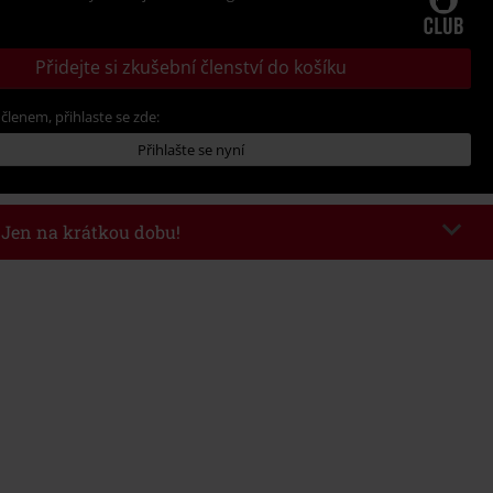
Přidejte si zkušební členství do košíku
 členem, přihlaste se zde:
Přihlašte se nyní
- Jen na krátkou dobu!
kazu
WEEKEND
Kopírovat kód
26
nota objednávky 1.299 Kč.
 v košíku, se sleva uplatní automaticky.
at s jinými akciovými kódy. Sleva se nevztahuje na: knihy, média, vstupenky,
ll) Lindemann, Böhse Onkelz, Broilers, Die Ärzte, Die Toten Hosen, Metality,
y a položky, jejichž koupí podpoříte nadaci.