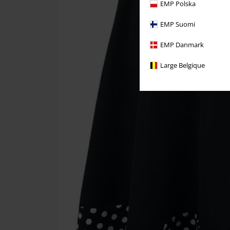
EMP Polska
EMP Suomi
EMP Danmark
Large Belgique