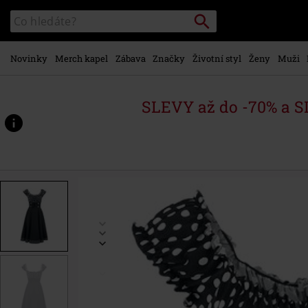
Přejít k
Vyhledávání
Katalog
hlavnímu
vyhledávání
obsahu
Novinky
Merch kapel
Zábava
Značky
Životní styl
Ženy
Muži
SLEVY až do -70% a 
https://www.emp-
shop.cz/p/off-
the-
shoulder-
swing-
dress/394939.html