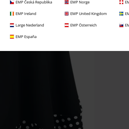
EMP Česká Republika
EMP Norge
EM
EMP Ireland
EMP United Kingdom
EM
Large Nederland
EMP Österreich
EM
EMP España