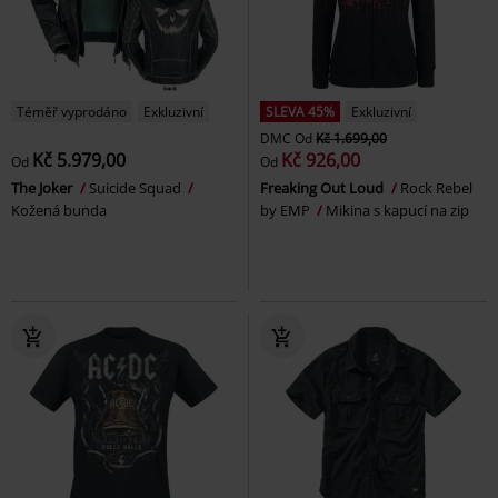
Téměř vyprodáno
Exkluzivní
SLEVA 45%
Exkluzivní
DMC
Od
Kč 1.699,00
Kč 5.979,00
Kč 926,00
Od
Od
The Joker
Suicide Squad
Freaking Out Loud
Rock Rebel
Kožená bunda
by EMP
Mikina s kapucí na zip