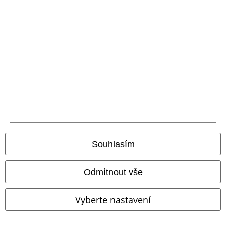
Doprava
Balíkovna
Balík Do ruky
EMP aplikaci
Stáhněte si novou EMP aplikaci zdarma a využijte všechny nové
funkce a výhody!
Souhlasím
Odmítnout vše
A Warner Music Group Company
Vyberte nastavení