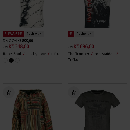
SLEVA 61%
Exkluzivní
%
Exkluzivní
DMC
Od
Kč 899,00
Kč 348,00
Kč 696,00
Od
Od
Rebel Soul
RED by EMP
Tričko
The Trooper
Iron Maiden
Tričko