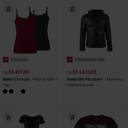
%
Exkluzivní
%
Odnímatelné části
Kč 467,00
Kč 4.615,00
Od
Od
Balení 2 ks topů
RED by EMP
Steep Slim Fit Lasanv
Mauritius
Top
Kožená bunda