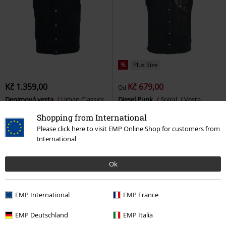
%
Plus Size
Kč 1.359,00
Kč 679,00
Od
Denimová vesta
Urban Classics
Diesel Punk
Spiral
Vesta
Vesta
Shopping from International
Please click here to visit EMP Online Shop for customers from
International
Ok
EMP International
EMP France
EMP Deutschland
EMP Italia