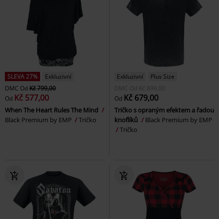
SLEVA 27%
Exkluzivní
Exkluzivní
Plus Size
DMC
Od
Kč 799,00
DMC
Od
Kč 899,00
Kč 577,00
Kč 679,00
Od
Od
When The Heart Rules The Mind
Tričko s opraným efektem a řadou
Black Premium by EMP
Tričko
knoflíků
Black Premium by EMP
Tričko