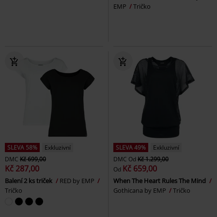
EMP
Tričko
SLEVA 58%
Exkluzivní
SLEVA 49%
Exkluzivní
DMC
Kč 699,00
DMC
Od
Kč 1.299,00
Kč 287,00
Kč 659,00
Od
Balení 2 ks triček
RED by EMP
When The Heart Rules The Mind
Tričko
Gothicana by EMP
Tričko