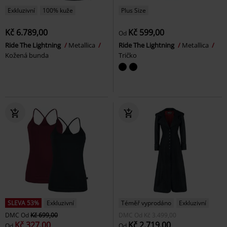
Exkluzivní
100% kuže
Plus Size
Kč 6.789,00
Kč 599,00
Od
Ride The Lightning
Metallica
Ride The Lightning
Metallica
Kožená bunda
Tričko
SLEVA 53%
Exkluzivní
Téměř vyprodáno
Exkluzivní
DMC
Od
Kč 699,00
DMC
Od
Kč 3.499,00
Kč 327,00
Kč 2.719,00
Od
Od