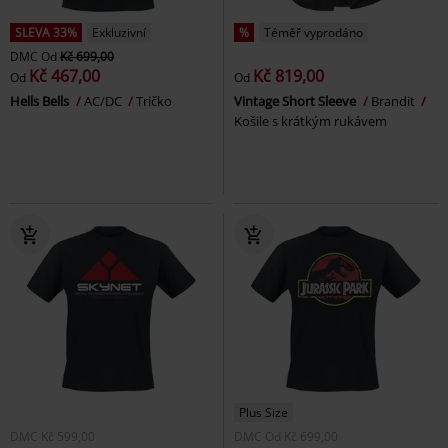
SLEVA 33%
Exkluzivní
%
Téměř vyprodáno
DMC
Od
Kč 699,00
Kč 467,00
Kč 819,00
Od
Od
Hells Bells
AC/DC
Tričko
Vintage Short Sleeve
Brandit
Košile s krátkým rukávem
Plus Size
DMC
Kč 599,00
DMC
Od
Kč 699,00