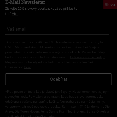
E-Mail Newsletter
Sleva
Získejte 20% slevový poukaz, když se přihlásíte
teď!
Více
Tímto souhlasím se zasíláním EMP Newslettru a souhlasím s tím, že
E.M.P. Merchandising mbH může zpracovávat mé osobní údaje a
pravidelně mi posílat informace o svých produktech. Mé osobní údaje
budou zpracovány v souladu s ustanoveními
Ochrana osobních údajů
.
Můj souhlas mohu kdykoliv odvolat na odhlašovací odkaz/link.
Unsubscribe
here
.
Odebírat
*Platí pouze online a kód je platný jen 4 týdny. Nelze kombinovat s jinými
slevovými kódy. Po vložení a potvrzení kódu bude sleva automaticky
odečtena z vašeho nákupního košíku. Nevztahuje se na média, knihy,
vstupenky, dárkové poukazy, produkty: Rammstein, (Till) Lindemann, Die
Ärzte, Die Toten Hosen, Feine Sahne Fischfilet, Broilers, Böhse Onkelz a
zboží, jehož koupí podpoříte nadaci.