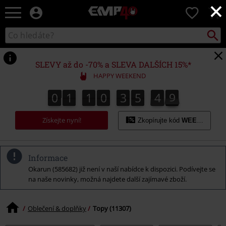
×
EMP
0
-
Hudba,
Vyhled
Katalog
TV
vyhledávání
filmy
&
SLEVY až do -70% a SLEVA DALŠÍCH 15%*
seriály,
HAPPY WEEKEND
Merch
pro
0
1
1
0
3
5
4
8
0
1
1
0
3
5
4
7
5
9
8
7
hráče,
Alternativní
Získejte nyní!
móda
Zkopírujte kód
WEEKEND
Informace
Okarun (585682) již není v naší nabídce k dispozici. Podívejte se
na naše novinky, možná najdete další zajímavé zboží.
Oblečení & doplňky
Topy (11307)