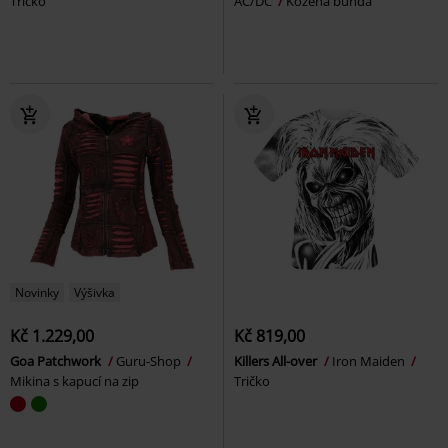
Tričko
AC/DC
Kožená bunda
Novinky
Výšivka
Kč 1.229,00
Kč 819,00
Goa Patchwork
Guru-Shop
Killers All-over
Iron Maiden
Mikina s kapucí na zip
Tričko