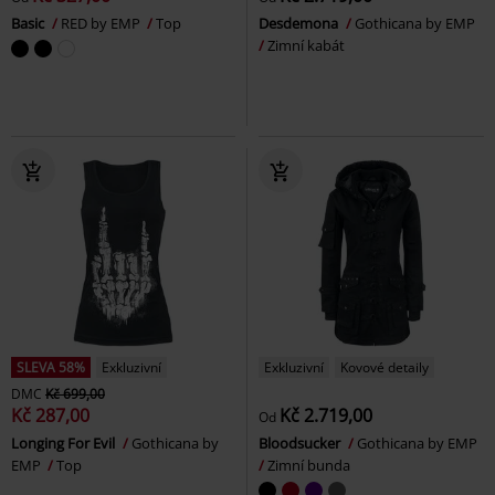
Basic
RED by EMP
Top
Desdemona
Gothicana by EMP
Zimní kabát
SLEVA 58%
Exkluzivní
Exkluzivní
Kovové detaily
DMC
Kč 699,00
Kč 287,00
Kč 2.719,00
Od
Longing For Evil
Gothicana by
Bloodsucker
Gothicana by EMP
EMP
Top
Zimní bunda