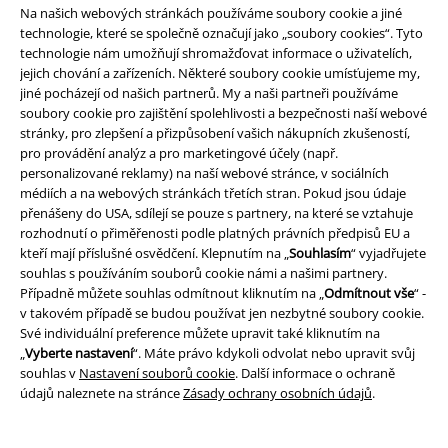
Na našich webových stránkách používáme soubory cookie a jiné
technologie, které se společně označují jako „soubory cookies“. Tyto
technologie nám umožňují shromažďovat informace o uživatelích,
jejich chování a zařízeních. Některé soubory cookie umísťujeme my,
jiné pocházejí od našich partnerů. My a naši partneři používáme
soubory cookie pro zajištění spolehlivosti a bezpečnosti naší webové
stránky, pro zlepšení a přizpůsobení vašich nákupních zkušeností,
Staňte se součástí komunity!
pro provádění analýz a pro marketingové účely (např.
personalizované reklamy) na naší webové stránce, v sociálních
médiích a na webových stránkách třetích stran. Pokud jsou údaje
přenášeny do USA, sdílejí se pouze s partnery, na které se vztahuje
rozhodnutí o přiměřenosti podle platných právních předpisů EU a
kteří mají příslušné osvědčení. Klepnutím na „
Souhlasím
“ vyjadřujete
souhlas s používáním souborů cookie námi a našimi partnery.
Případně můžete souhlas odmítnout kliknutím na „
Odmítnout vše
“ -
v takovém případě se budou používat jen nezbytné soubory cookie.
Své individuální preference můžete upravit také kliknutím na
„
Vyberte nastavení
“. Máte právo kdykoli odvolat nebo upravit svůj
Způsoby platby
souhlas v
Nastavení souborů cookie
. Další informace o ochraně
údajů naleznete na stránce
Zásady ochrany osobních údajů
.
Bankovní převod
Platba na dobírku