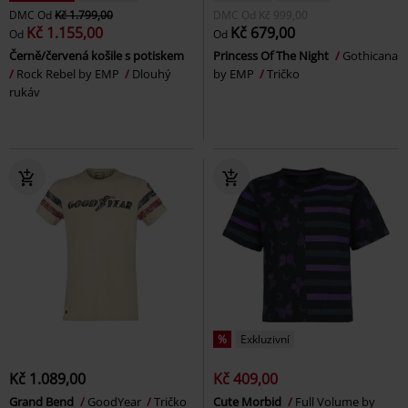
DMC
Od
Kč 1.799,00
DMC
Od
Kč 999,00
Kč 1.155,00
Kč 679,00
Od
Od
Černě/červená košile s potiskem
Princess Of The Night
Gothicana
Rock Rebel by EMP
Dlouhý
by EMP
Tričko
rukáv
%
Exkluzivní
Kč 1.089,00
Kč 409,00
Grand Bend
GoodYear
Tričko
Cute Morbid
Full Volume by