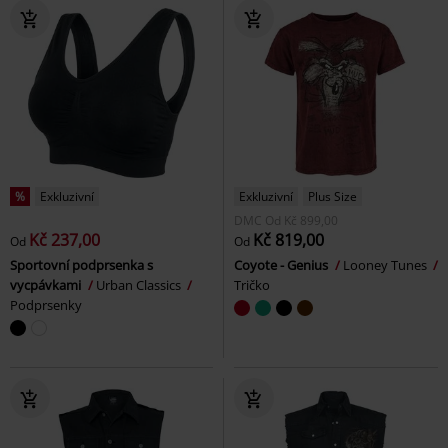
%
Exkluzivní
Exkluzivní
Plus Size
DMC
Od
Kč 899,00
Kč 237,00
Kč 819,00
Od
Od
Sportovní podprsenka s
Coyote - Genius
Looney Tunes
vycpávkami
Urban Classics
Tričko
Podprsenky