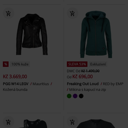
%
100% kuže
SLEVA 53%
Exkluzivní
DMC
Od
Kč 1.499,00
Kč 3.669,00
Kč 696,00
Od
PGG W14 LEGV
Mauritius
Freaking Out Loud
RED by EMP
Kožená bunda
Mikina s kapucí na zip