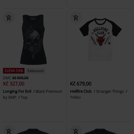
SLEVA 53%
Exkluzivní
DMC
Kč 699,00
Kč 327,00
Kč 679,00
Longing For Evil
Black Premium
Hellfire Club
Stranger Things
by EMP
Top
Tričko