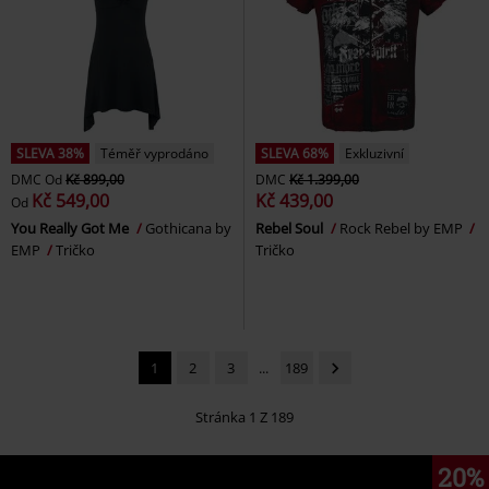
SLEVA 38%
Téměř vyprodáno
SLEVA 68%
Exkluzivní
DMC
Od
Kč 899,00
DMC
Kč 1.399,00
Kč 549,00
Kč 439,00
Od
You Really Got Me
Gothicana by
Rebel Soul
Rock Rebel by EMP
EMP
Tričko
Tričko
1
2
3
...
189
Stránka 1 Z 189
20%