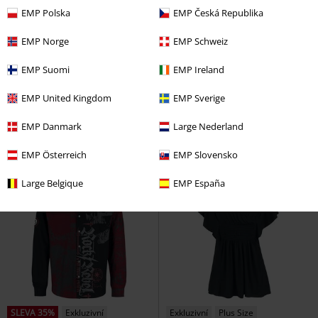
EMP Polska
EMP Česká Republika
EMP Norge
EMP Schweiz
%
Plus Size
Exkluzivní
Novinky
EMP Suomi
EMP Ireland
Kč 5.979,00
Kč 819,00
Kabát Interstellar
Hell Bunny
Tričko Essential se šněrováním
EMP United Kingdom
EMP Sverige
Kabáty
Black Premium by EMP
Tričko
EMP Danmark
Large Nederland
EMP Österreich
EMP Slovensko
Large Belgique
EMP España
SLEVA 35%
Exkluzivní
Exkluzivní
Plus Size