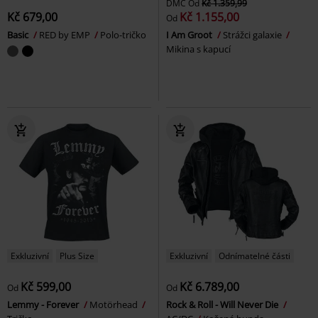
DMC
Od
Kč 1.359,99
Kč 679,00
Kč 1.155,00
Od
Basic
RED by EMP
Polo-tričko
I Am Groot
Strážci galaxie
Mikina s kapucí
Exkluzivní
Plus Size
Exkluzivní
Odnímatelné části
Kč 599,00
Kč 6.789,00
Od
Od
Lemmy - Forever
Motörhead
Rock & Roll - Will Never Die