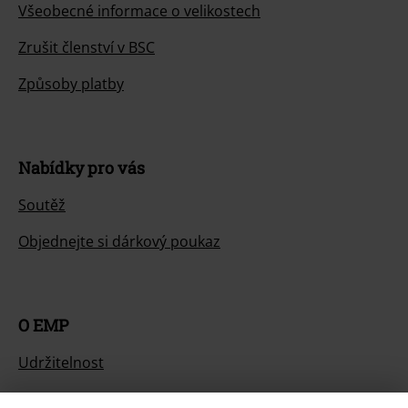
Všeobecné informace o velikostech
Zrušit členství v BSC
Způsoby platby
Nabídky pro vás
Soutěž
Objednejte si dárkový poukaz
O EMP
Udržitelnost