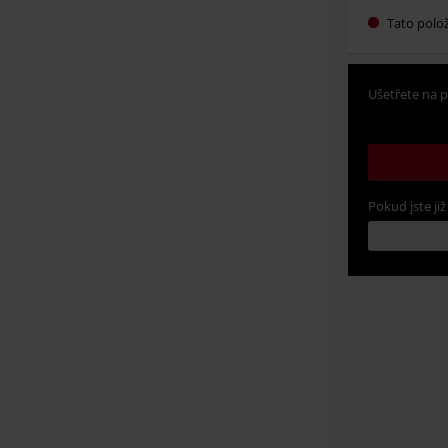
Tato polo
Ušetřete na p
Pokud jste již