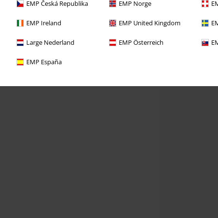
EMP Česká Republika
EMP Norge
EM
EMP Ireland
EMP United Kingdom
EM
Large Nederland
EMP Österreich
EM
EMP España