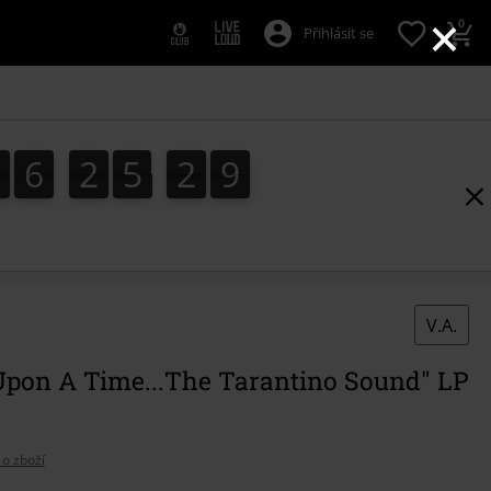
×
0
Přihlásit se
1
6
2
5
2
8
1
6
2
5
2
7
8
3
9
7
V.A.
Upon A Time...The Tarantino Sound" LP
 o zboží