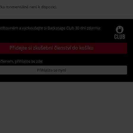
žka momentálně není k dispozici.
oštovném a vyzkoušejte si Backstage Club 30 dní zdarma:
Přidejte si zkušební členství do košíku
 členem, přihlaste se zde:
Přihlašte se nyní