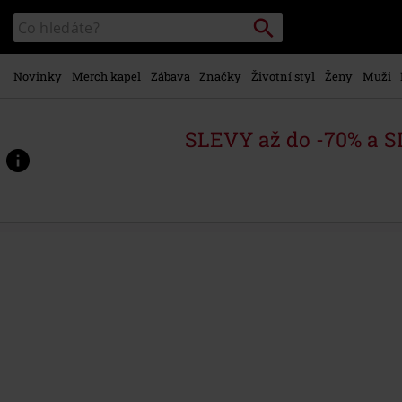
Přejít k
Vyhledávání
Katalog
hlavnímu
vyhledávání
obsahu
Novinky
Merch kapel
Zábava
Značky
Životní styl
Ženy
Muži
SLEVY až do -70% a 
https://www.emp-
shop.cz/p/once-
upon-
a-
time...the-
tarantino-
sound/578021St.html