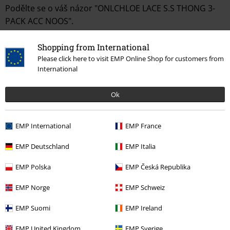
Podělte se o váš názor "ONLCHLOE LACE S.S THONG 3-
PACK ACC NOOS".
Napsat hodnocení
Shopping from International
Please click here to visit EMP Online Shop for customers from
International
Ok
EMP International
EMP France
EMP Deutschland
EMP Italia
Naposledy navštívené
EMP Polska
EMP Česká Republika
EMP Norge
EMP Schweiz
EMP Suomi
EMP Ireland
EMP United Kingdom
EMP Sverige