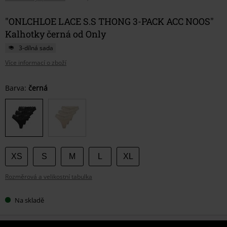
"ONLCHLOE LACE S.S THONG 3-PACK ACC NOOS"
Kalhotky černá od Only
3-dílná sada
Více informací o zboží
Vyberte
Barva:
černá
si
velikost
XS
S
M
L
XL
Rozměrová a velikostní tabulka
Na skladě