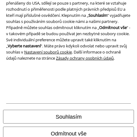
přenášeny do USA, sdílejí se pouze s partnery, na které se vztahuje
rozhodnutí o přiměřenosti podle platných právních předpisů EU a
kteří mají příslušné osvědčení. Klepnutím na „
Souhlasím
“ vyjadřujete
souhlas s používáním souborů cookie námi a našimi partnery.
Případně můžete souhlas odmítnout kliknutím na „
Odmítnout vše
“ -
v takovém případě se budou používat jen nezbytné soubory cookie.
Své individuální preference můžete upravit také kliknutím na
„
Vyberte nastavení
“. Máte právo kdykoli odvolat nebo upravit svůj
souhlas v
Nastavení souborů cookie
. Další informace o ochraně
údajů naleznete na stránce
Zásady ochrany osobních údajů
.
Právní informace
Podmínky
Prohlášení
Ochrana osobních údajů
Souhlasím
Likvidace odpadu a ochrana životního prostředí
Odmítnout vše