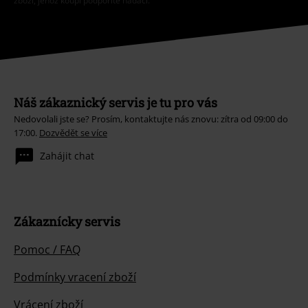
zboží, jehož koupí podpoříte nadaci.
Náš zákaznický servis je tu pro vás
Nedovolali jste se? Prosím, kontaktujte nás znovu: zítra od 09:00 do
17:00.
Dozvědět se více
Zahájit chat
Zákaznícky servis
Pomoc / FAQ
Podmínky vracení zboží
Vrácení zboží