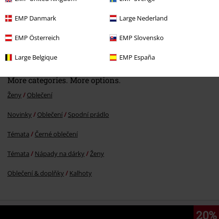
EMP Danmark
Large Nederland
%
EMP Österreich
EMP Slovensko
Kč 489,00
Large Belgique
EMP España
More categories. More options.
Ženy
Oblečení
Novinky
Oblečení
Spodní prádlo
Témata
Černé oblečení
Témata
Nápady na dárky
Ženy
Oblečení & doplňky
Kalhoty
20%