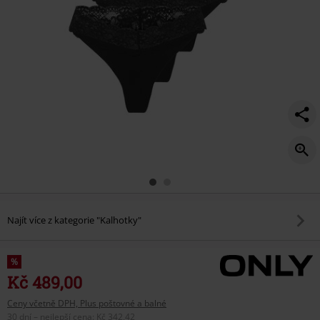
noos/586032.html
Najít více z kategorie "Kalhotky"
%
Kč 489,00
Ceny včetně DPH, Plus poštovné a balné
30 dní – nejlepší cena
:
Kč 342,42