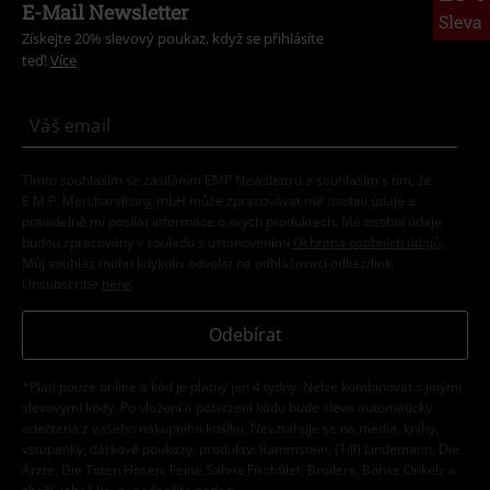
E-Mail Newsletter
Sleva
Získejte 20% slevový poukaz, když se přihlásíte
teď!
Více
Tímto souhlasím se zasíláním EMP Newslettru a souhlasím s tím, že
E.M.P. Merchandising mbH může zpracovávat mé osobní údaje a
pravidelně mi posílat informace o svých produktech. Mé osobní údaje
budou zpracovány v souladu s ustanoveními
Ochrana osobních údajů
.
Můj souhlas mohu kdykoliv odvolat na odhlašovací odkaz/link.
Unsubscribe
here
.
Odebírat
*Platí pouze online a kód je platný jen 4 týdny. Nelze kombinovat s jinými
slevovými kódy. Po vložení a potvrzení kódu bude sleva automaticky
odečtena z vašeho nákupního košíku. Nevztahuje se na média, knihy,
vstupenky, dárkové poukazy, produkty: Rammstein, (Till) Lindemann, Die
Ärzte, Die Toten Hosen, Feine Sahne Fischfilet, Broilers, Böhse Onkelz a