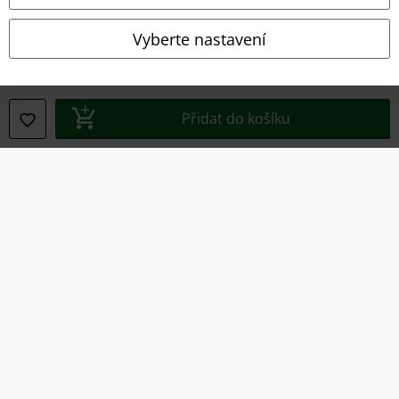
Prohlášení o shodě
Vyberte nastavení
Informace o přístupnosti
Nastavení souborů cookie
Přidat do košíku
Odstoupení od smlouvy
Všechny ceny jsou včetně DPH, bez
poštovného a balného
© 1986-2026 EMP Merchandising
Naše online obchody
EMP International
EMP France
EMP Deutschland