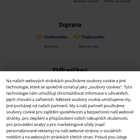
Bankovní převod
Platba na dobírku
Doprava
Balíkovna
Balík Do ruky
EMP aplikaci
Stáhněte si novou EMP aplikaci zdarma a využijte všechny nové
Na našich webových stránkách používáme soubory cookie a jiné
funkce a výhody!
technologie, které se společně označují jako „soubory cookies“. Tyto
technologie nám umožňují shromažďovat informace o uživatelích,
jejich chování a zařízeních. Některé soubory cookie umísťujeme my,
jiné pocházejí od našich partnerů. My a naši partneři používáme
soubory cookie pro zajištění spolehlivosti a bezpečnosti naší webové
stránky, pro zlepšení a přizpůsobení vašich nákupních zkušeností,
A Warner Music Group Company
pro provádění analýz a pro marketingové účely (např.
personalizované reklamy) na naší webové stránce, v sociálních
médiích a na webových stránkách třetích stran. Pokud jsou údaje