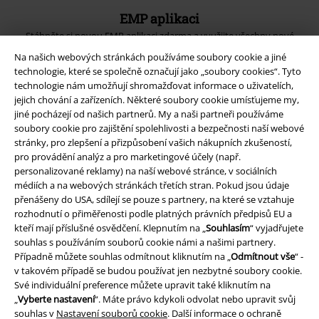
EMP aplikaci
Stáhněte si novou EMP aplikaci zdarma a využijte všechny nové
funkce a výhody!
Na našich webových stránkách používáme soubory cookie a jiné
technologie, které se společně označují jako „soubory cookies“. Tyto
technologie nám umožňují shromažďovat informace o uživatelích,
jejich chování a zařízeních. Některé soubory cookie umísťujeme my,
jiné pocházejí od našich partnerů. My a naši partneři používáme
soubory cookie pro zajištění spolehlivosti a bezpečnosti naší webové
A Warner Music Group Company
stránky, pro zlepšení a přizpůsobení vašich nákupních zkušeností,
pro provádění analýz a pro marketingové účely (např.
personalizované reklamy) na naší webové stránce, v sociálních
médiích a na webových stránkách třetích stran. Pokud jsou údaje
přenášeny do USA, sdílejí se pouze s partnery, na které se vztahuje
rozhodnutí o přiměřenosti podle platných právních předpisů EU a
kteří mají příslušné osvědčení. Klepnutím na „
Souhlasím
“ vyjadřujete
souhlas s používáním souborů cookie námi a našimi partnery.
Případně můžete souhlas odmítnout kliknutím na „
Odmítnout vše
“ -
v takovém případě se budou používat jen nezbytné soubory cookie.
Své individuální preference můžete upravit také kliknutím na
„
Vyberte nastavení
“. Máte právo kdykoli odvolat nebo upravit svůj
souhlas v
Nastavení souborů cookie
. Další informace o ochraně