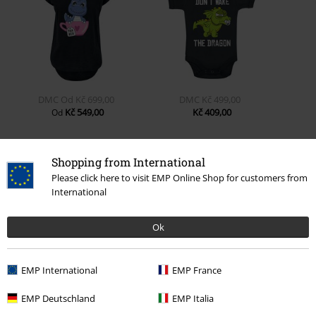
DMC
Od
Kč 699,00
DMC
Kč 499,00
Kč 549,00
Kč 409,00
Od
Shopping from International
0 Hodnocení
Please click here to visit EMP Online Shop for customers from
International
Podělte se o váš názor "Ooops!".
Ok
Napsat hodnocení
EMP International
EMP France
EMP Deutschland
EMP Italia