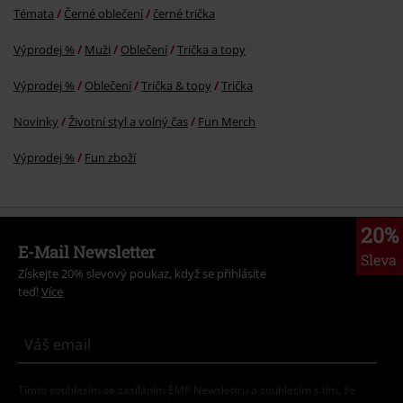
Témata
Černé oblečení
černé trička
Výprodej %
Muži
Oblečení
Trička a topy
Výprodej %
Oblečení
Trička & topy
Trička
Novinky
Životní styl a volný čas
Fun Merch
Výprodej %
Fun zboží
20%
E-Mail Newsletter
Sleva
Získejte 20% slevový poukaz, když se přihlásíte
teď!
Více
Tímto souhlasím se zasíláním EMP Newslettru a souhlasím s tím, že