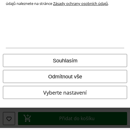
údajů naleznete na stránce
Zásady ochrany osobních údajů
.
Právní informace
Podmínky
Prohlášení
Ochrana osobních údajů
Likvidace odpadu a ochrana životního prostředí
Souhlasím
Prohlášení o shodě
Odmítnout vše
Informace o přístupnosti
Vyberte nastavení
Nastavení souborů cookie
Odstoupení od smlouvy
Přidat do košíku
Všechny ceny jsou včetně DPH, bez
poštovného a balného