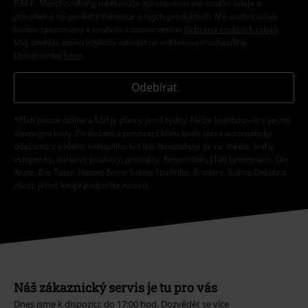
E.M.P. Merchandising mbH může zpracovávat mé osobní údaje a
pravidelně mi posílat informace o svých produktech. Mé osobní údaje
budou zpracovány v souladu s ustanoveními
Ochrana osobních údajů
.
Můj souhlas mohu kdykoliv odvolat na odhlašovací odkaz/link.
Unsubscribe
here
.
Odebírat
*Platí pouze online a kód je platný jen 4 týdny. Nelze kombinovat s jinými
slevovými kódy. Po vložení a potvrzení kódu bude sleva automaticky
odečtena z vašeho nákupního košíku. Nevztahuje se na média, knihy,
vstupenky, dárkové poukazy, produkty: Rammstein, (Till) Lindemann, Die
Ärzte, Die Toten Hosen, Feine Sahne Fischfilet, Broilers, Böhse Onkelz a
zboží, jehož koupí podpoříte nadaci.
Náš zákaznický servis je tu pro vás
Dnes jsme k dispozici: do 17:00 hod.
Dozvědět se více