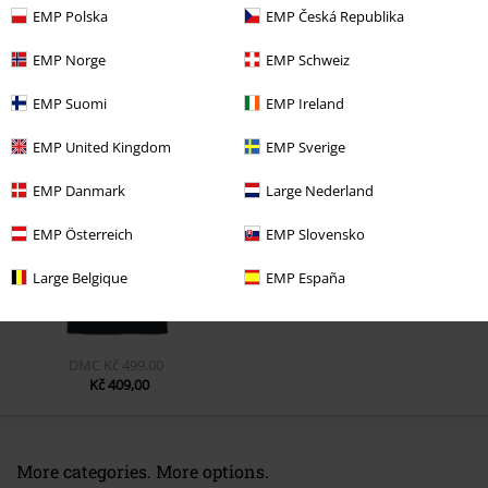
EMP Polska
EMP Česká Republika
EMP Norge
EMP Schweiz
EMP Suomi
EMP Ireland
Naposledy navštívené
EMP United Kingdom
EMP Sverige
EMP Danmark
Large Nederland
EMP Österreich
EMP Slovensko
Large Belgique
EMP España
DMC
Kč 499,00
Kč 409,00
More categories. More options.