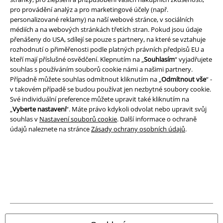
pro provádění analýz a pro marketingové účely (např.
personalizované reklamy) na naší webové stránce, v sociálních
médiích a na webových stránkách třetích stran. Pokud jsou údaje
přenášeny do USA, sdílejí se pouze s partnery, na které se vztahuje
rozhodnutí o přiměřenosti podle platných právních předpisů EU a
A Warner Music Group Company
kteří mají příslušné osvědčení. Klepnutím na „
Souhlasím
“ vyjadřujete
souhlas s používáním souborů cookie námi a našimi partnery.
Případně můžete souhlas odmítnout kliknutím na „
Odmítnout vše
“ -
v takovém případě se budou používat jen nezbytné soubory cookie.
Své individuální preference můžete upravit také kliknutím na
„
Vyberte nastavení
“. Máte právo kdykoli odvolat nebo upravit svůj
souhlas v
Nastavení souborů cookie
. Další informace o ochraně
údajů naleznete na stránce
Zásady ochrany osobních údajů
.
Právní informace
Podmínky