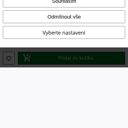
Souhlasím
Prohlášení
Odmítnout vše
Ochrana osobních údajů
Vyberte nastavení
Likvidace odpadu a ochrana životního prostředí
Prohlášení o shodě
Přidat do košíku
Informace o přístupnosti
Nastavení souborů cookie
Odstoupení od smlouvy
Všechny ceny jsou včetně DPH, bez
poštovného a balného
© 1986-2026 EMP Merchandising