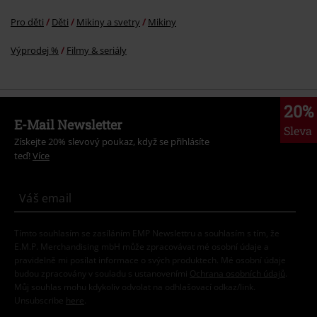
Pro děti
Děti
Mikiny a svetry
Mikiny
Výprodej %
Filmy & seriály
20%
E-Mail Newsletter
Sleva
Získejte 20% slevový poukaz, když se přihlásíte
teď!
Více
Tímto souhlasím se zasíláním EMP Newslettru a souhlasím s tím, že
E.M.P. Merchandising mbH může zpracovávat mé osobní údaje a
pravidelně mi posílat informace o svých produktech. Mé osobní údaje
budou zpracovány v souladu s ustanoveními
Ochrana osobních údajů
.
Můj souhlas mohu kdykoliv odvolat na odhlašovací odkaz/link.
Unsubscribe
here
.