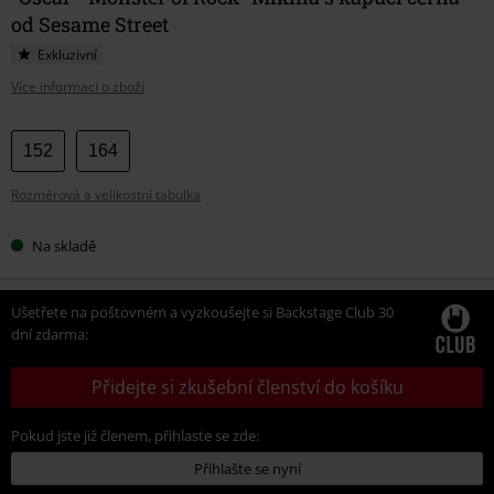
od Sesame Street
Exkluzivní
Více informací o zboží
Vyberte
152
164
si
Rozměrová a velikostní tabulka
velikost
Na skladě
Ušetřete na poštovném a vyzkoušejte si Backstage Club 30
dní zdarma:
Přidejte si zkušební členství do košíku
Pokud jste již členem, přihlaste se zde:
Přihlašte se nyní