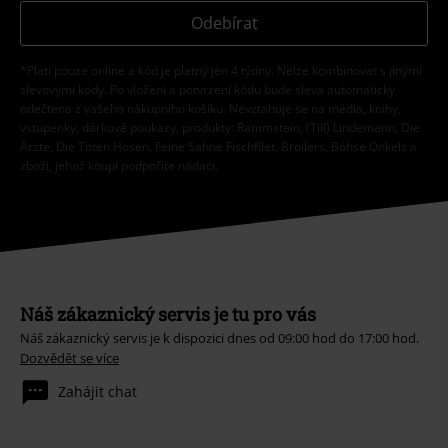
Odebírat
*Platí pouze online a kód je platný jen 4 týdny. Nelze kombinovat s jinými
slevovými kódy. Po vložení a potvrzení kódu bude sleva automaticky
odečtena z vašeho nákupního košíku. Nevztahuje se na média, knihy,
vstupenky, dárkové poukazy, produkty: Rammstein, (Till) Lindemann, Die
Ärzte, Die Toten Hosen, Feine Sahne Fischfilet, Broilers, Böhse Onkelz a
zboží, jehož koupí podpoříte nadaci.
Náš zákaznický servis je tu pro vás
Náš zákaznický servis je k dispozici dnes od 09:00 hod do 17:00 hod.
Dozvědět se více
Zahájit chat