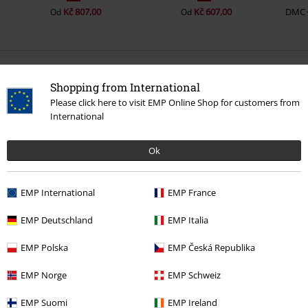
Kč 807,00
Kč 607,00
DMC
Od
Od
0 Hodnocení
Shopping from International
Please click here to visit EMP Online Shop for customers from
Podělte se o váš názor "Oscar - Monster of Rock".
International
Napsat hodnocení
Ok
EMP International
EMP France
EMP Deutschland
EMP Italia
EMP Polska
EMP Česká Republika
EMP Norge
EMP Schweiz
EMP Suomi
EMP Ireland