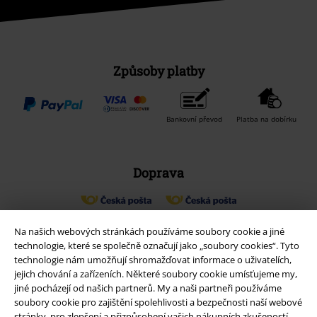
Způsoby platby
Bankovní převod
Platba na dobírku
Doprava
Balíkovna
Balík Do ruky
Na našich webových stránkách používáme soubory cookie a jiné
technologie, které se společně označují jako „soubory cookies“. Tyto
technologie nám umožňují shromažďovat informace o uživatelích,
jejich chování a zařízeních. Některé soubory cookie umísťujeme my,
EMP aplikaci
jiné pocházejí od našich partnerů. My a naši partneři používáme
Stáhněte si novou EMP aplikaci zdarma a využijte všechny nové
soubory cookie pro zajištění spolehlivosti a bezpečnosti naší webové
funkce a výhody!
stránky, pro zlepšení a přizpůsobení vašich nákupních zkušeností,