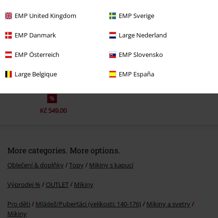
Naposledy navštívené
EMP United Kingdom
EMP Sverige
EMP Danmark
Large Nederland
EMP Österreich
EMP Slovensko
Large Belgique
EMP España
%
Kč 549,00
More categories. More options.
Oblečení & doplňky
Topy
Mikiny s kapucí
Výprodej %
OUTLET
Mikiny
Pro děti
Mládež/Puberťáci (velikosti: 140-176)
Mikiny a svetry
Mikiny