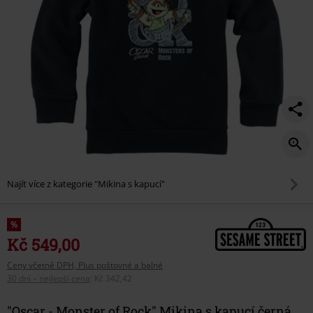
Najít více z kategorie "Mikina s kapucí"
%
Kč 549,00
Ceny včetně DPH, Plus poštovné a balné
30 dní – nejlepší cena
:
Kč 342,42
"Oscar - Monster of Rock" Mikina s kapucí černá