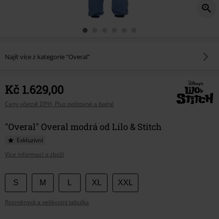
Najít více z kategorie "Overal"
Kč 1.629,00
Ceny včetně DPH, Plus poštovné a balné
"Overal" Overal modrá od Lilo & Stitch
Exkluzivní
Více informací o zboží
Vyberte
S
M
L
XL
XXL
si
Rozměrová a velikostní tabulka
velikost