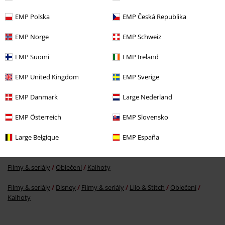
EMP Polska
EMP Česká Republika
EMP Norge
EMP Schweiz
Kč 1.629,00
EMP Suomi
EMP Ireland
EMP United Kingdom
EMP Sverige
More categories. More options.
EMP Danmark
Large Nederland
Filmy & seriály
Disney
Filmy & seriály
Disney Classics
EMP Österreich
EMP Slovensko
Filmy & seriály
Oblečení
Overaly & kombinézy
Large Belgique
EMP España
Filmy & seriály
Extra velikost
Filmy & seriály
Oblečení
Kalhoty
Filmy & seriály
Disney
Filmy & seriály
Lilo & Stitch
Oblečení
Kalhoty