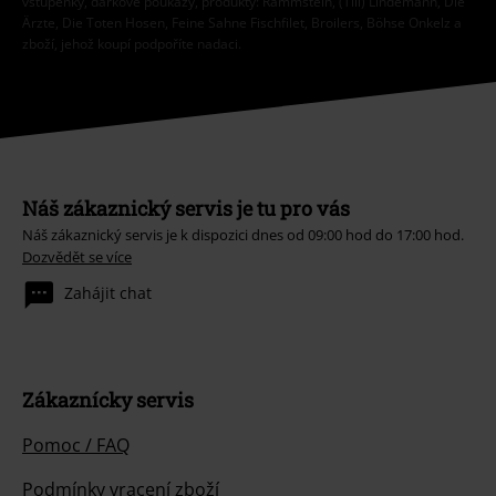
vstupenky, dárkové poukazy, produkty: Rammstein, (Till) Lindemann, Die
Ärzte, Die Toten Hosen, Feine Sahne Fischfilet, Broilers, Böhse Onkelz a
zboží, jehož koupí podpoříte nadaci.
Náš zákaznický servis je tu pro vás
Náš zákaznický servis je k dispozici dnes od 09:00 hod do 17:00 hod.
Dozvědět se více
Zahájit chat
Zákaznícky servis
Pomoc / FAQ
Podmínky vracení zboží