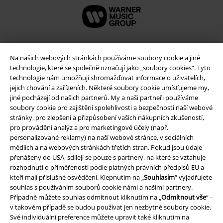
Na našich webových stránkách používáme soubory cookie a jiné
technologie, které se společně označují jako „soubory cookies“. Tyto
technologie nám umožňují shromažďovat informace o uživatelích,
jejich chování a zařízeních. Některé soubory cookie umísťujeme my,
jiné pocházejí od našich partnerů. My a naši partneři používáme
soubory cookie pro zajištění spolehlivosti a bezpečnosti naší webové
stránky, pro zlepšení a přizpůsobení vašich nákupních zkušeností,
pro provádění analýz a pro marketingové účely (např.
Právní informace
personalizované reklamy) na naší webové stránce, v sociálních
médiích a na webových stránkách třetích stran. Pokud jsou údaje
Podmínky
přenášeny do USA, sdílejí se pouze s partnery, na které se vztahuje
rozhodnutí o přiměřenosti podle platných právních předpisů EU a
Prohlášení
kteří mají příslušné osvědčení. Klepnutím na „
Souhlasím
“ vyjadřujete
souhlas s používáním souborů cookie námi a našimi partnery.
Případně můžete souhlas odmítnout kliknutím na „
Odmítnout vše
“ -
Ochrana osobních údajů
v takovém případě se budou používat jen nezbytné soubory cookie.
Své individuální preference můžete upravit také kliknutím na
Likvidace odpadu a ochrana životního prostředí