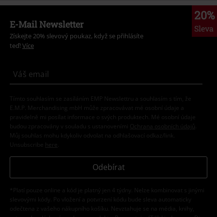
20%
E-Mail Newsletter
Sleva
Získejte 20% slevový poukaz, když se přihlásíte
teď!
Více
Tímto souhlasím se zasíláním EMP Newslettru a souhlasím s tím, že
E.M.P. Merchandising mbH může zpracovávat mé osobní údaje a
pravidelně mi posílat informace o svých produktech. Mé osobní údaje
budou zpracovány v souladu s ustanoveními
Ochrana osobních údajů
.
Můj souhlas mohu kdykoliv odvolat na odhlašovací odkaz/link.
Unsubscribe
here
.
Odebírat
*Platí pouze online a kód je platný jen 4 týdny. Nelze kombinovat s jinými
slevovými kódy. Po vložení a potvrzení kódu bude sleva automaticky
odečtena z vašeho nákupního košíku. Nevztahuje se na média, knihy,