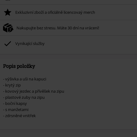
Exkluzivní zboží a oficiálně licencovaý merch
Nakupujte bez stresu. Máte 30 dní na vrácení!
Vynikající služby
Popis položky
- výšivka a uši na kapuci
- krytý zip
- kovový jezdec a přívěšek na zipu
- plastové zuby na zipu
- boční kapsy
- s manžetami
- zdrsněné vnitřek