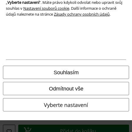
„
Vyberte nastavení
“. Máte právo kdykoli odvolat nebo upravit svůj
souhlas v
Nastavení souborů cookie
. Další informace o ochraně
Prohlášení o shodě
údajů naleznete na stránce
Zásady ochrany osobních údajů
.
Informace o přístupnosti
Nastavení souborů cookie
Odstoupení od smlouvy
Všechny ceny jsou včetně DPH, bez
poštovného a balného
Souhlasím
© 1986-2026 EMP Merchandising
Odmítnout vše
Vyberte nastavení
Naše online obchody
EMP International
EMP France
Přidat do košíku