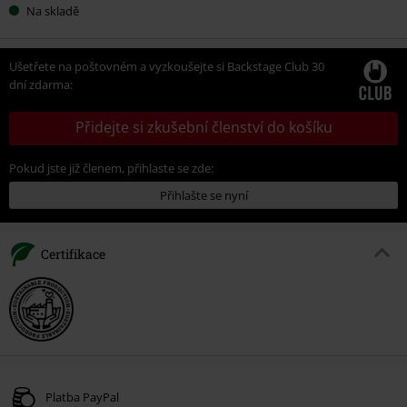
Na skladě
Ušetřete na poštovném a vyzkoušejte si Backstage Club 30
dní zdarma:
Přidejte si zkušební členství do košíku
Pokud jste již členem, přihlaste se zde:
Přihlašte se nyní
Certifikace
Platba PayPal