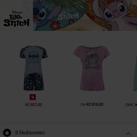
%
Kč 819,00
Kč 807,00
Od
DMC
K
0 Hodnocení