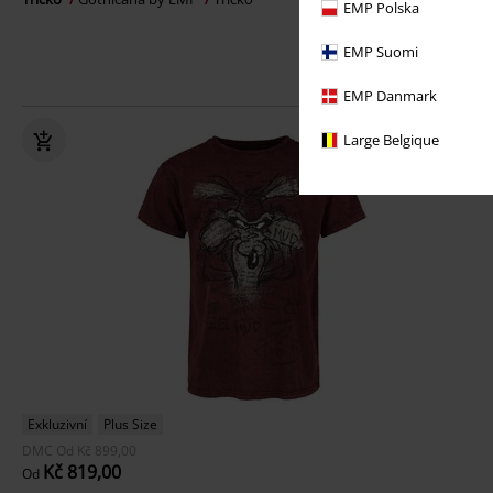
EMP Polska
EMP Suomi
EMP Danmark
Large Belgique
Exkluzivní
Plus Size
DMC
Od
Kč 899,00
Kč 819,00
Od