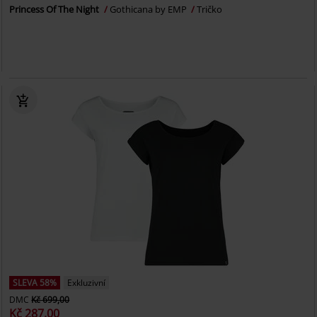
Princess Of The Night
Gothicana by EMP
Tričko
SLEVA 58%
Exkluzivní
DMC
Kč 699,00
Kč 287,00