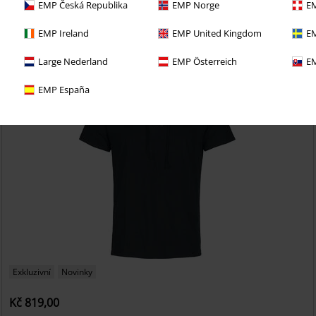
EMP Česká Republika
EMP Norge
EM
EMP Ireland
EMP United Kingdom
EM
Large Nederland
EMP Österreich
EM
EMP España
Exkluzivní
Novinky
Kč 819,00