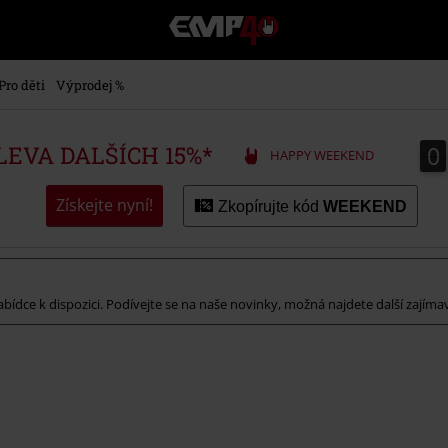
EMP
-
Hudba,
TV
Pro děti
Výprodej %
filmy
&
seriály,
0
0
SLEVA DALŠÍCH 15%*
HAPPY WEEKEND
Merch
pro
hráče,
Získejte nyní!
Zkopírujte kód
WEEKEND
Alternativní
móda
abídce k dispozici. Podívejte se na naše novinky, možná najdete další zajíma