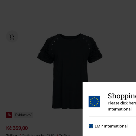
Shopping
Please click he
International
%
Exkluzivní
EMP International
Kč 359,00
Tričko
Gothicana by EMP
Tričko