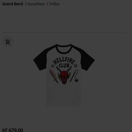
Grand Bend
GoodYear
Tričko
Kč 679,00