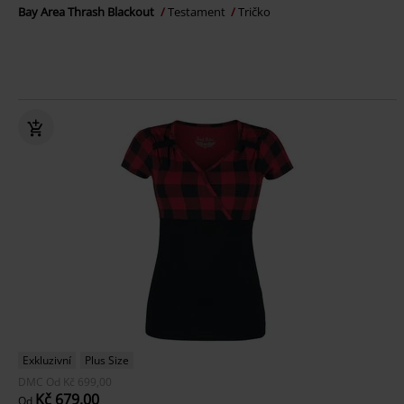
Bay Area Thrash Blackout
Testament
Tričko
Exkluzivní
Plus Size
DMC
Od
Kč 699,00
Kč 679,00
Od