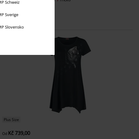
P Schweiz
P Sverige
P Slovensko
Plus Size
Kč 739,00
Od