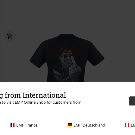
 from International
re to visit EMP Online Shop for customers from
Plus Size
EMP France
EMP Deutschland
EM
Kč 549,00
Od
Middle Finger
Ozzy Osbourne
Tričko