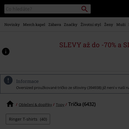
Přejít k
Vyhledávání
Katalog
hlavnímu
vyhledávání
obsahu
Novinky
Merch kapel
Zábava
Značky
Životní styl
Ženy
Muži
SLEVY až do -70% a 
Informace
Oversized proužkované tričko ze síťoviny (394938) již není v naší n
Trička (6432)
Oblečení & doplňky
Topy
Ringer T-shirts
(40)