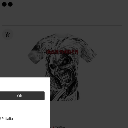
Ok
P Italia
Kč 819,00
Killers All-over
Iron Maiden
Tričko