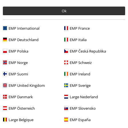
Ok
EMP International
EMP France
Naposledy navštívené
EMP Deutschland
EMP Italia
EMP Polska
EMP Česká Republika
EMP Norge
EMP Schweiz
EMP Suomi
EMP Ireland
EMP United Kingdom
EMP Sverige
%
Kč 379,00
Od
EMP Danmark
Large Nederland
EMP Österreich
EMP Slovensko
More categories. More options.
Large Belgique
EMP España
Značky
Oblečení
Trička a topy
Trička