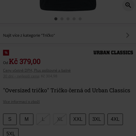
Najít více z kategorie "Tričko"
%
Kč 379,00
Od
Ceny včetně DPH, Plus poštovné a balné
30 dní – nejlepší cena
:
Kč 304,98
"Oversized tričko" Tričko černá od Urban Classics
Více informací o zboží
Vyberte
S
M
L
XL
XXL
3XL
4XL
si
velikost
5XL