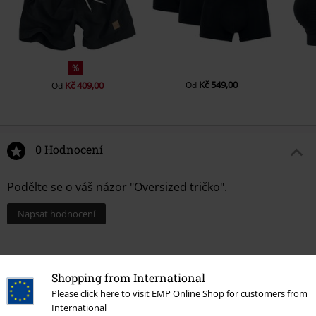
%
Kč 549,00
Kč 409,00
Od
Od
0 Hodnocení
Podělte se o váš názor "Oversized tričko".
Napsat hodnocení
Shopping from International
Please click here to visit EMP Online Shop for customers from
International