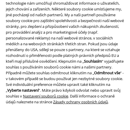
technologie nám umožňují shromažďovat informace o uživatelích,
EMP aplikaci
jejich chování a zařízeních. Některé soubory cookie umísťujeme my,
Stáhněte si novou EMP aplikaci zdarma a využijte všechny nové
jiné pocházejí od našich partnerů. My a naši partneři používáme
funkce a výhody!
soubory cookie pro zajištění spolehlivosti a bezpečnosti naší webové
stránky, pro zlepšení a přizpůsobení vašich nákupních zkušeností,
pro provádění analýz a pro marketingové účely (např.
personalizované reklamy) na naší webové stránce, v sociálních
médiích a na webových stránkách třetích stran. Pokud jsou údaje
přenášeny do USA, sdílejí se pouze s partnery, na které se vztahuje
rozhodnutí o přiměřenosti podle platných právních předpisů EU a
A Warner Music Group Company
kteří mají příslušné osvědčení. Klepnutím na „
Souhlasím
“ vyjadřujete
souhlas s používáním souborů cookie námi a našimi partnery.
Případně můžete souhlas odmítnout kliknutím na „
Odmítnout vše
“ -
v takovém případě se budou používat jen nezbytné soubory cookie.
Své individuální preference můžete upravit také kliknutím na
„
Vyberte nastavení
“. Máte právo kdykoli odvolat nebo upravit svůj
souhlas v
Nastavení souborů cookie
. Další informace o ochraně
údajů naleznete na stránce
Zásady ochrany osobních údajů
.