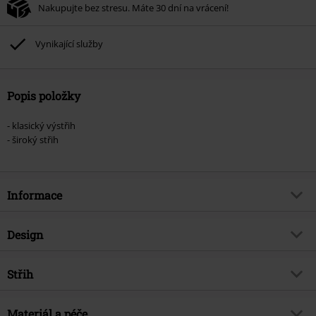
Nakupujte bez stresu. Máte 30 dní na vrácení!
Vynikající služby
Popis položky
- klasický výstřih
- široký střih
Informace
Zboží č.
369948
Design
Název
Oversized tričko
Typ výrobku
Tričko
Brand
Střih
Urban Classics
Vzor
běžný
Téma produktů
Basics, Street oblečení
Střih/vrchní díl
Regular
Výstřih
Materiál a péče
Kulatý výstřih