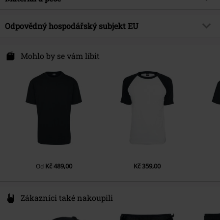
Datum vydání
9/20/24
Délka
Normální
Délka rukávu
Krátký rukáv
Pohlaví
Muži
Vrchní materiál
100% bavlna
Odpovědný hospodářský subjekt EU
Barva
černá
Upozornění k údržbě
Praní v pračce
TB International GmbH
Dr.-Robert-Murjahn-Str. 7
Mohlo by se vám líbit
64372 Ober-Ramstadt
Germany
service@urbanclassics.com
Kč 489,00
Kč 359,00
Od
Zákazníci také nakoupili