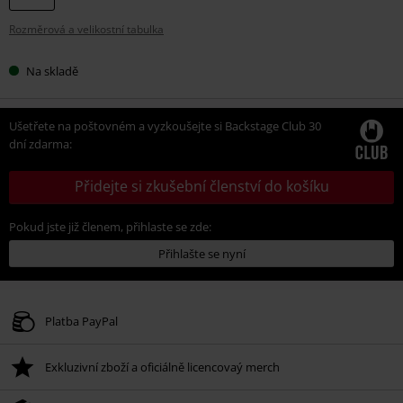
Rozměrová a velikostní tabulka
Na skladě
Ušetřete na poštovném a vyzkoušejte si Backstage Club 30
dní zdarma:
Přidejte si zkušební členství do košíku
Pokud jste již členem, přihlaste se zde:
Přihlašte se nyní
Platba PayPal
Exkluzivní zboží a oficiálně licencovaý merch