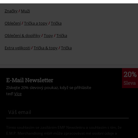
Značky
Muži
Oblečení
Trička a topy
Trička
Oblečení & doplňky
Topy
Trička
Extra velikosti
Trička & topy
Trička
20%
E-Mail Newsletter
Sleva
Získejte 20% slevový poukaz, když se přihlásíte
teď!
Více
Tímto souhlasím se zasíláním EMP Newslettru a souhlasím s tím, že
E.M.P. Merchandising mbH může zpracovávat mé osobní údaje a