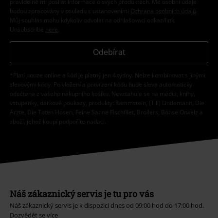
pravidelně mi posílat informace o svých produktech. Mé osobní údaje
budou zpracovány v souladu s ustanoveními
Ochrana osobních údajů
.
Můj souhlas mohu kdykoliv odvolat na odhlašovací odkaz/link.
Unsubscribe
here
.
Odebírat
*Platí pouze online a kód je platný jen 4 týdny. Nelze kombinovat s jinými
slevovými kódy. Po vložení a potvrzení kódu bude sleva automaticky
odečtena z vašeho nákupního košíku. Nevztahuje se na média, knihy,
vstupenky, dárkové poukazy, produkty: Rammstein, (Till) Lindemann, Die
Ärzte, Die Toten Hosen, Feine Sahne Fischfilet, Broilers, Böhse Onkelz a
zboží, jehož koupí podpoříte nadaci.
Náš zákaznický servis je tu pro vás
Náš zákaznický servis je k dispozici dnes od 09:00 hod do 17:00 hod.
Dozvědět se více