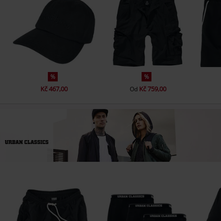
%
%
Kč 467,00
Kč 759,00
Od