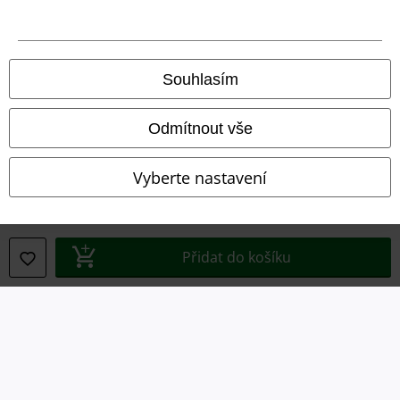
Právní informace
Podmínky
Souhlasím
Prohlášení
Odmítnout vše
Ochrana osobních údajů
Vyberte nastavení
Likvidace odpadu a ochrana životního prostředí
Prohlášení o shodě
Přidat do košíku
Informace o přístupnosti
Nastavení souborů cookie
Odstoupení od smlouvy
Všechny ceny jsou včetně DPH, bez
poštovného a balného