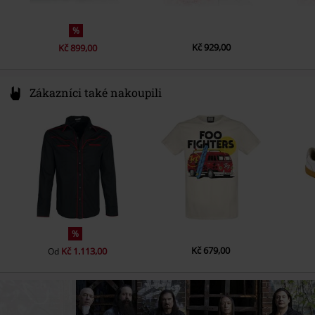
LP 2
%
1.
Midnight Messiah
Kč 929,00
Kč 899,00
2.
Are We Dreaming?
3.
Bend The Clock
Zákazníci také nakoupili
4.
The Shadow Man Incident
%
Kč 679,00
Kč 1.113,00
Od