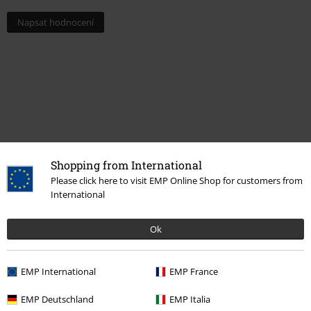
Napsat hodnocení
Shopping from International
Please click here to visit EMP Online Shop for customers from
International
More categories. More options.
Ok
Merch kapel
Média
LP
Výprodej %
Média
Vinyl
EMP International
EMP France
Merch kapel
Žánr
EMP Deutschland
EMP Italia