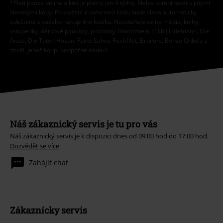
*Platí pouze online a kód je platný jen 4 týdny. Nelze kombinovat s jinými
slevovými kódy. Po vložení a potvrzení kódu bude sleva automaticky
odečtena z vašeho nákupního košíku. Nevztahuje se na média, knihy,
vstupenky, dárkové poukazy, produkty: Rammstein, (Till) Lindemann, Die
Ärzte, Die Toten Hosen, Feine Sahne Fischfilet, Broilers, Böhse Onkelz a
zboží, jehož koupí podpoříte nadaci.
Náš zákaznický servis je tu pro vás
Náš zákaznický servis je k dispozici dnes od 09:00 hod do 17:00 hod.
Dozvědět se více
Zahájit chat
Zákaznícky servis