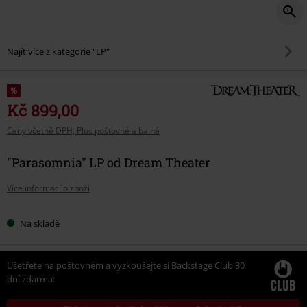
Najít více z kategorie "LP"
%
Kč 899,00
Ceny včetně DPH, Plus poštovné a balné
"Parasomnia" LP od Dream Theater
Více informací o zboží
Na skladě
Ušetřete na poštovném a vyzkoušejte si Backstage Club 30
dní zdarma: