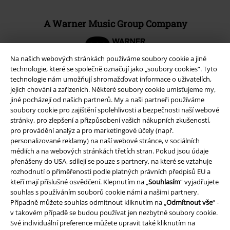
A Warner Music Group Company
Na našich webových stránkách používáme soubory cookie a jiné
technologie, které se společně označují jako „soubory cookies“. Tyto
technologie nám umožňují shromažďovat informace o uživatelích,
jejich chování a zařízeních. Některé soubory cookie umísťujeme my,
jiné pocházejí od našich partnerů. My a naši partneři používáme
soubory cookie pro zajištění spolehlivosti a bezpečnosti naší webové
stránky, pro zlepšení a přizpůsobení vašich nákupních zkušeností,
pro provádění analýz a pro marketingové účely (např.
personalizované reklamy) na naší webové stránce, v sociálních
médiích a na webových stránkách třetích stran. Pokud jsou údaje
přenášeny do USA, sdílejí se pouze s partnery, na které se vztahuje
rozhodnutí o přiměřenosti podle platných právních předpisů EU a
Právní informace
kteří mají příslušné osvědčení. Klepnutím na „
Souhlasím
“ vyjadřujete
Podmínky
souhlas s používáním souborů cookie námi a našimi partnery.
Případně můžete souhlas odmítnout kliknutím na „
Odmítnout vše
“ -
v takovém případě se budou používat jen nezbytné soubory cookie.
Prohlášení
Své individuální preference můžete upravit také kliknutím na