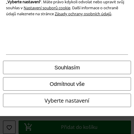
„
Vyberte nastavení
“. Máte právo kdykoli odvolat nebo upravit svůj
Ochrana osobních údajů
souhlas v
Nastavení souborů cookie
. Další informace o ochraně
údajů naleznete na stránce
Zásady ochrany osobních údajů
.
Likvidace odpadu a ochrana životního prostředí
Prohlášení o shodě
Informace o přístupnosti
Nastavení souborů cookie
Souhlasím
Odstoupení od smlouvy
Odmítnout vše
Všechny ceny jsou včetně DPH, bez
poštovného a balného
© 1986-2026 EMP Merchandising
Vyberte nastavení
Naše online obchody
Přidat do košíku