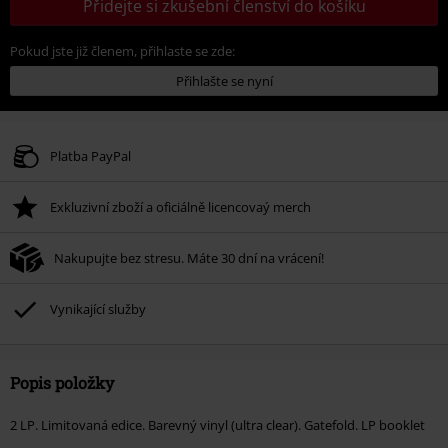
Přidejte si zkušební členství do košíku
Pokud jste již členem, přihlaste se zde:
Přihlašte se nyní
Platba PayPal
Exkluzivní zboží a oficiálně licencovaý merch
Nakupujte bez stresu. Máte 30 dní na vrácení!
Vynikající služby
Popis položky
2 LP. Limitovaná edice. Barevný vinyl (ultra clear). Gatefold. LP booklet