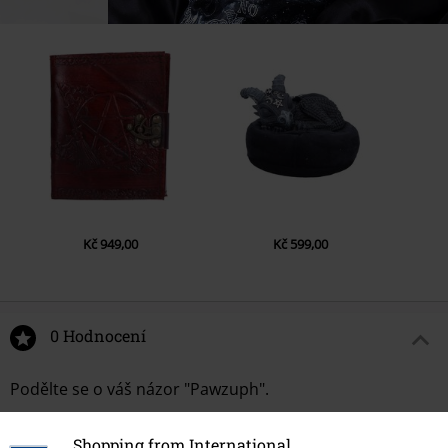
Kč 949,00
Kč 599,00
0 Hodnocení
Podělte se o váš názor "Pawzuph".
Napsat hodnocení
Shopping from International