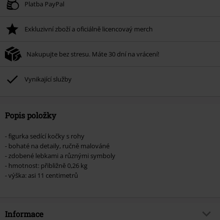
Platné do 8/11/26
Platba PayPal
Minimální hodnota objednávky 1.299 Kč.
Exkluzivní zboží a oficiálně licencovaý merch
Po zadání kódu v košíku, se sleva uplatní automaticky.
Nelze kombinovat s jinými akciovými kódy. Sleva se nevztahuje na: knihy,
Nakupujte bez stresu. Máte 30 dní na vrácení!
média, vstupenky, Rammstein, (Till) Lindemann, Böhse Onkelz, Broilers, Die
Ärzte, Die Toten Hosen, Metality, dárkové poukazy a položky, jejichž koupí
podpoříte nadaci.
Vynikající služby
Popis položky
- figurka sedící kočky s rohy
- bohaté na detaily, ručně malováné
- zdobené lebkami a různými symboly
- hmotnost: přibližně 0,26 kg
- výška: asi 11 centimetrů
Informace