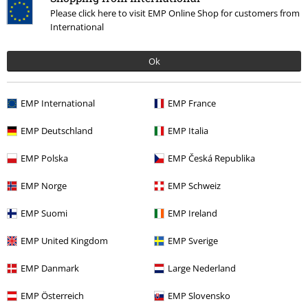
Please click here to visit EMP Online Shop for customers from
International
Ok
EMP International
EMP France
EMP Deutschland
EMP Italia
EMP Polska
EMP Česká Republika
More categories. More options.
EMP Norge
EMP Schweiz
Značky
Nemesis Now
Figurky
EMP Suomi
EMP Ireland
Životní styl
Figurky
Sošky
EMP United Kingdom
EMP Sverige
Výprodej %
Zboží pro domácnost
Figurky
EMP Danmark
Large Nederland
Témata
Kočky
EMP Österreich
EMP Slovensko
Témata
Nápady na dárky