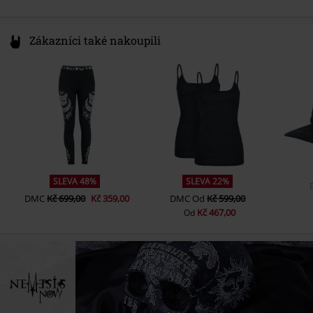
Zákazníci také nakoupili
SLEVA 48%
SLEVA 22%
DMC
Kč 699,00
Kč 359,00
DMC
Od
Kč 599,00
Kč 467,00
Od