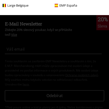
Large Belgique
EMP España
20%
E-Mail Newsletter
Sleva
Získejte 20% slevový poukaz, když se přihlásíte
teď!
Více
Tímto souhlasím se zasíláním EMP Newslettru a souhlasím s tím, že
E.M.P. Merchandising mbH může zpracovávat mé osobní údaje a
pravidelně mi posílat informace o svých produktech. Mé osobní údaje
budou zpracovány v souladu s ustanoveními
Ochrana osobních údajů
.
Můj souhlas mohu kdykoliv odvolat na odhlašovací odkaz/link.
Unsubscribe
here
.
Odebírat
*Platí pouze online a kód je platný jen 4 týdny. Nelze kombinovat s jinými