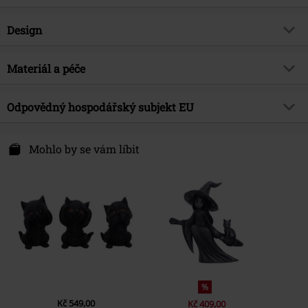
Zboží č.
506797
Design
Název
Pawzuph
Typ výrobku
Socha
Téma produktů
Materiál a péče
Gotika, Cats, Dárky
Značka
Nemesis Now
Vrchní materiál
polyresin
Odpovědný hospodářský subjekt EU
Datum vydání
2/18/22
Nemesis Now B. V.
Kingsfordweg 151
Mohlo by se vám líbit
1043 GR Amsterdam
Netherlands
www.nemesisnow.com
%
Kč 549,00
Kč 409,00