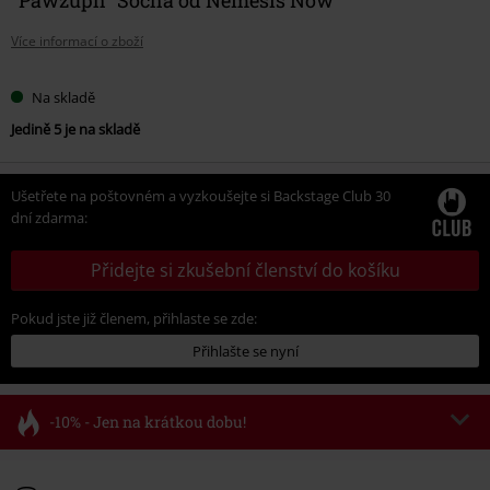
Více informací o zboží
Na skladě
Jedině 5 je na skladě
Ušetřete na poštovném a vyzkoušejte si Backstage Club 30
dní zdarma:
Přidejte si zkušební členství do košíku
Pokud jste již členem, přihlaste se zde:
Přihlašte se nyní
-10% - Jen na krátkou dobu!
Kód poukazu
FLASH
Kopírovat kód