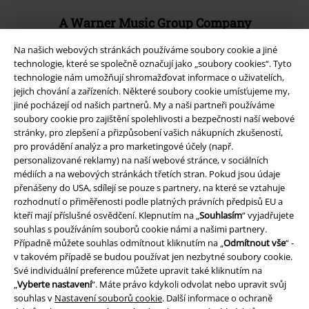
A Warner Music Group Company
Na našich webových stránkách používáme soubory cookie a jiné
technologie, které se společně označují jako „soubory cookies“. Tyto
technologie nám umožňují shromažďovat informace o uživatelích,
jejich chování a zařízeních. Některé soubory cookie umísťujeme my,
jiné pocházejí od našich partnerů. My a naši partneři používáme
soubory cookie pro zajištění spolehlivosti a bezpečnosti naší webové
stránky, pro zlepšení a přizpůsobení vašich nákupních zkušeností,
pro provádění analýz a pro marketingové účely (např.
personalizované reklamy) na naší webové stránce, v sociálních
médiích a na webových stránkách třetích stran. Pokud jsou údaje
přenášeny do USA, sdílejí se pouze s partnery, na které se vztahuje
rozhodnutí o přiměřenosti podle platných právních předpisů EU a
kteří mají příslušné osvědčení. Klepnutím na „
Souhlasím
“ vyjadřujete
Právní informace
souhlas s používáním souborů cookie námi a našimi partnery.
Případně můžete souhlas odmítnout kliknutím na „
Odmítnout vše
“ -
Podmínky
v takovém případě se budou používat jen nezbytné soubory cookie.
Své individuální preference můžete upravit také kliknutím na
Prohlášení
„
Vyberte nastavení
“. Máte právo kdykoli odvolat nebo upravit svůj
souhlas v
Nastavení souborů cookie
. Další informace o ochraně