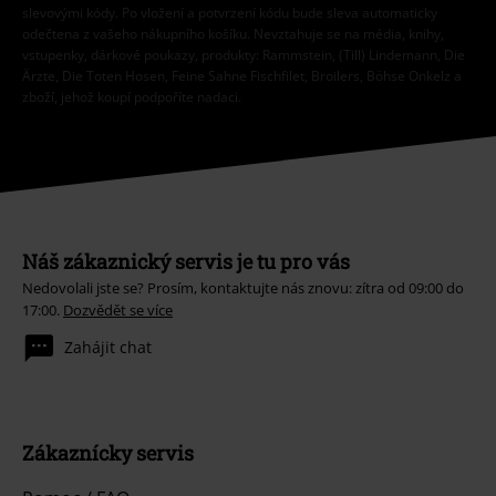
slevovými kódy. Po vložení a potvrzení kódu bude sleva automaticky
odečtena z vašeho nákupního košíku. Nevztahuje se na média, knihy,
vstupenky, dárkové poukazy, produkty: Rammstein, (Till) Lindemann, Die
Ärzte, Die Toten Hosen, Feine Sahne Fischfilet, Broilers, Böhse Onkelz a
zboží, jehož koupí podpoříte nadaci.
Náš zákaznický servis je tu pro vás
Nedovolali jste se? Prosím, kontaktujte nás znovu: zítra od 09:00 do
17:00.
Dozvědět se více
Zahájit chat
Zákaznícky servis