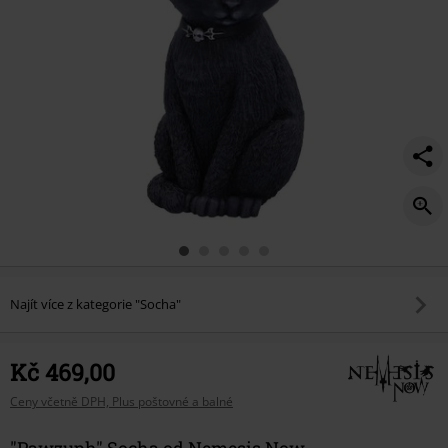
Najít více z kategorie "Socha"
Kč 469,00
Ceny včetně DPH, Plus poštovné a balné
"Pawzuph" Socha od Nemesis Now