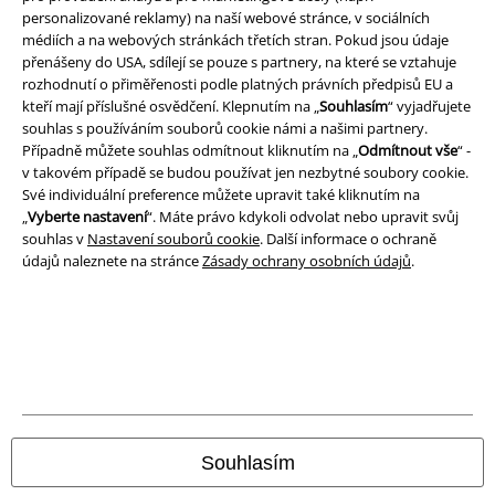
personalizované reklamy) na naší webové stránce, v sociálních
Podmínky
médiích a na webových stránkách třetích stran. Pokud jsou údaje
přenášeny do USA, sdílejí se pouze s partnery, na které se vztahuje
Prohlášení
rozhodnutí o přiměřenosti podle platných právních předpisů EU a
kteří mají příslušné osvědčení. Klepnutím na „
Souhlasím
“ vyjadřujete
Ochrana osobních údajů
souhlas s používáním souborů cookie námi a našimi partnery.
Případně můžete souhlas odmítnout kliknutím na „
Odmítnout vše
“ -
v takovém případě se budou používat jen nezbytné soubory cookie.
Likvidace odpadu a ochrana životního prostředí
Své individuální preference můžete upravit také kliknutím na
„
Vyberte nastavení
“. Máte právo kdykoli odvolat nebo upravit svůj
Prohlášení o shodě
souhlas v
Nastavení souborů cookie
. Další informace o ochraně
údajů naleznete na stránce
Zásady ochrany osobních údajů
.
Informace o přístupnosti
Nastavení souborů cookie
Odstoupení od smlouvy
Všechny ceny jsou včetně DPH, bez
poštovného a balného
© 1986-2026 EMP Merchandising
Souhlasím