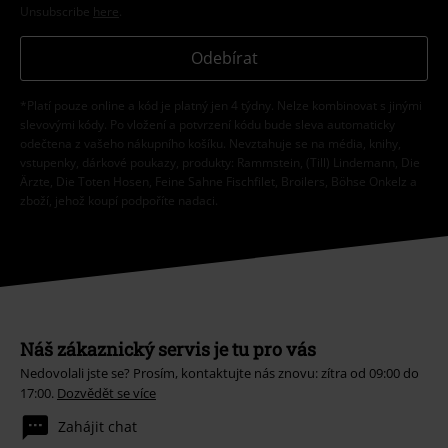
Unsubscribe
here
.
Odebírat
*Platí pouze online a kód je platný jen 4 týdny. Nelze kombinovat s jinými
slevovými kódy. Po vložení a potvrzení kódu bude sleva automaticky
odečtena z vašeho nákupního košíku. Nevztahuje se na média, knihy,
vstupenky, dárkové poukazy, produkty: Rammstein, (Till) Lindemann, Die
Ärzte, Die Toten Hosen, Feine Sahne Fischfilet, Broilers, Böhse Onkelz a
zboží, jehož koupí podpoříte nadaci.
Náš zákaznický servis je tu pro vás
Nedovolali jste se? Prosím, kontaktujte nás znovu: zítra od 09:00 do
17:00.
Dozvědět se více
Zahájit chat