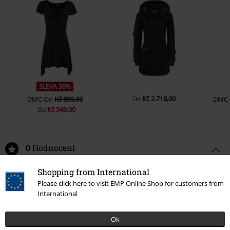
SLEVA 38%
Kč 2.719,00
DMC
Od
Kč 899,00
Od
DMC
Kč 549,00
Od
0 Hodnocení
Shopping from International
Podělte se o váš názor "Pentagram".
Please click here to visit EMP Online Shop for customers from
International
Napsat hodnocení
Ok