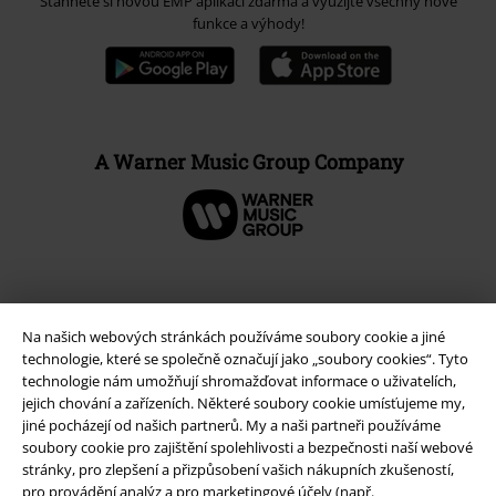
Stáhněte si novou EMP aplikaci zdarma a využijte všechny nové
funkce a výhody!
A Warner Music Group Company
Na našich webových stránkách používáme soubory cookie a jiné
technologie, které se společně označují jako „soubory cookies“. Tyto
technologie nám umožňují shromažďovat informace o uživatelích,
jejich chování a zařízeních. Některé soubory cookie umísťujeme my,
jiné pocházejí od našich partnerů. My a naši partneři používáme
soubory cookie pro zajištění spolehlivosti a bezpečnosti naší webové
stránky, pro zlepšení a přizpůsobení vašich nákupních zkušeností,
Právní informace
pro provádění analýz a pro marketingové účely (např.