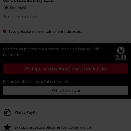
Exkluzivní
Více informací o zboží
Tato položka momentálně není k dispozici.
Ušetřete na poštovném a vyzkoušejte si Backstage Club 30
dní zdarma:
Přidejte si zkušební členství do košíku
Pokud jste již členem, přihlaste se zde:
Přihlašte se nyní
Platba PayPal
Exkluzivní zboží a oficiálně licencovaý merch