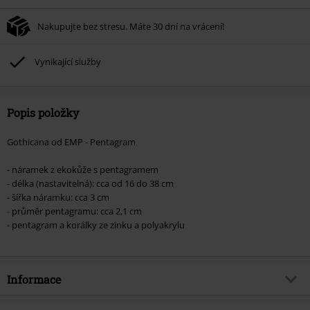
Nakupujte bez stresu. Máte 30 dní na vrácení!
Vynikající služby
Popis položky
Gothicana od EMP - Pentagram
- náramek z ekokůže s pentagramem
- délka (nastavitelná): cca od 16 do 38 cm
- šířka náramku: cca 3 cm
- průměr pentagramu: cca 2,1 cm
- pentagram a korálky ze zinku a polyakrylu
Informace