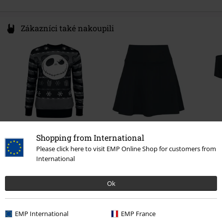
Zákazníci také nakoupili
SLEVA 57%
%
Shopping from International
DMC
Kč 1.299,00
Kč 549,00
Kč 467,00
Please click here to visit EMP Online Shop for customers from
International
Ok
EMP International
EMP France