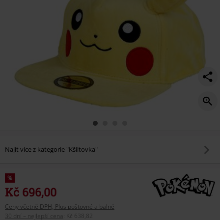
Najít více z kategorie "Kšiltovka"
%
Kč 696,00
Ceny včetně DPH, Plus poštovné a balné
30 dní – nejlepší cena
:
Kč 638,82