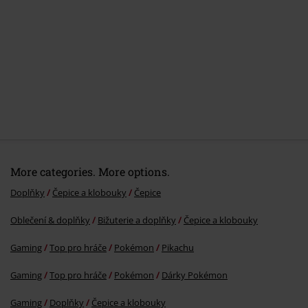
More categories. More options.
Doplňky
Čepice a klobouky
Čepice
Oblečení & doplňky
Bižuterie a doplňky
Čepice a klobouky
Gaming
Top pro hráče
Pokémon
Pikachu
Gaming
Top pro hráče
Pokémon
Dárky Pokémon
Gaming
Doplňky
Čepice a klobouky