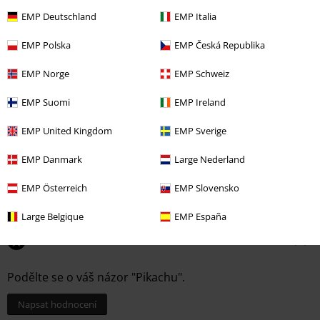
EMP Deutschland
EMP Italia
EMP Polska
EMP Česká Republika
EMP Norge
EMP Schweiz
EMP Suomi
EMP Ireland
EMP United Kingdom
EMP Sverige
EMP Danmark
Large Nederland
DMC
Kč 1.999,00
Kč 409,00
Kč 1.629,00
EMP Österreich
EMP Slovensko
Large Belgique
EMP España
0 Hodnocení
Podělte se o váš názor "Pikachu".
Napsat hodnocení