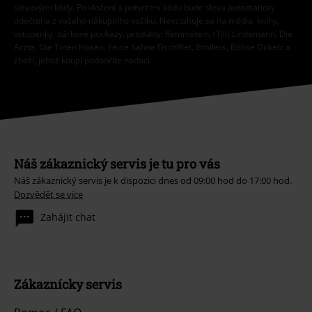
slevovými kódy. Po vložení a potvrzení kódu bude sleva automaticky
odečtena z vašeho nákupního košíku. Nevztahuje se na média, knihy,
vstupenky, dárkové poukazy, produkty: Rammstein, (Till) Lindemann, Die
Ärzte, Die Toten Hosen, Feine Sahne Fischfilet, Broilers, Böhse Onkelz a
zboží, jehož koupí podpoříte nadaci.
Náš zákaznický servis je tu pro vás
Náš zákaznický servis je k dispozici dnes od 09:00 hod do 17:00 hod.
Dozvědět se více
Zahájit chat
Zákaznícky servis