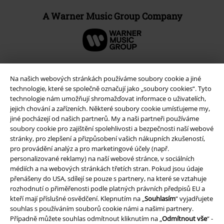
A Warner Music Group Company
Na našich webových stránkách používáme soubory cookie a jiné
technologie, které se společně označují jako „soubory cookies“. Tyto
technologie nám umožňují shromažďovat informace o uživatelích,
jejich chování a zařízeních. Některé soubory cookie umísťujeme my,
jiné pocházejí od našich partnerů. My a naši partneři používáme
soubory cookie pro zajištění spolehlivosti a bezpečnosti naší webové
stránky, pro zlepšení a přizpůsobení vašich nákupních zkušeností,
pro provádění analýz a pro marketingové účely (např.
personalizované reklamy) na naší webové stránce, v sociálních
Právní informace
médiích a na webových stránkách třetích stran. Pokud jsou údaje
Podmínky
přenášeny do USA, sdílejí se pouze s partnery, na které se vztahuje
rozhodnutí o přiměřenosti podle platných právních předpisů EU a
kteří mají příslušné osvědčení. Klepnutím na „
Souhlasím
“ vyjadřujete
Prohlášení
souhlas s používáním souborů cookie námi a našimi partnery.
Případně můžete souhlas odmítnout kliknutím na „
Odmítnout vše
“ -
Ochrana osobních údajů