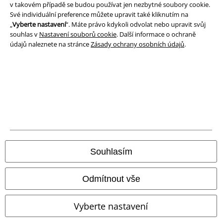
v takovém případě se budou používat jen nezbytné soubory cookie.
Své individuální preference můžete upravit také kliknutím na
Likvidace odpadu a ochrana životního prostředí
„
Vyberte nastavení
“. Máte právo kdykoli odvolat nebo upravit svůj
souhlas v
Nastavení souborů cookie
. Další informace o ochraně
Prohlášení o shodě
údajů naleznete na stránce
Zásady ochrany osobních údajů
.
Informace o přístupnosti
Nastavení souborů cookie
Odstoupení od smlouvy
Všechny ceny jsou včetně DPH, bez
poštovného a balného
© 1986-2026 EMP Merchandising
Souhlasím
Odmítnout vše
Naše online obchody
Vyberte nastavení
EMP International