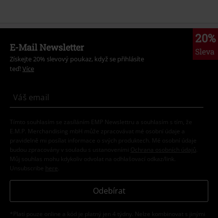
20%
E-Mail Newsletter
Sleva
Získejte 20% slevový poukaz, když se přihlásíte
teď!
Více
Tímto souhlasím se zasíláním EMP Newslettru a souhlasím s tím, že
E.M.P. Merchandising mbH může zpracovávat mé osobní údaje a
pravidelně mi posílat informace o svých produktech. Mé osobní údaje
budou zpracovány v souladu s ustanoveními
Ochrana osobních údajů
.
Můj souhlas mohu kdykoliv odvolat na odhlašovací odkaz/link.
Unsubscribe
here
.
Odebírat
*Platí pouze online a kód je platný jen 4 týdny. Nelze kombinovat s jinými