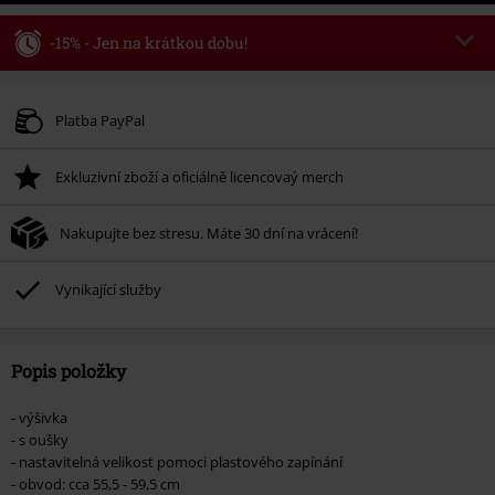
-15% - Jen na krátkou dobu!
Kód poukazu
WEEKEND
Kopírovat kód
Platné do 8/9/26
Platba PayPal
Minimální hodnota objednávky 1.299 Kč.
Exkluzivní zboží a oficiálně licencovaý merch
Po zadání kódu v košíku, se sleva uplatní automaticky.
Nelze kombinovat s jinými akciovými kódy. Sleva se nevztahuje na: knihy,
Nakupujte bez stresu. Máte 30 dní na vrácení!
média, vstupenky, Rammstein, (Till) Lindemann, Böhse Onkelz, Broilers, Die
Ärzte, Die Toten Hosen, Metality, dárkové poukazy a položky, jejichž koupí
podpoříte nadaci.
Vynikající služby
Popis položky
- výšivka
- s oušky
- nastavitelná velikost pomoci plastového zapínání
- obvod: cca 55,5 - 59,5 cm