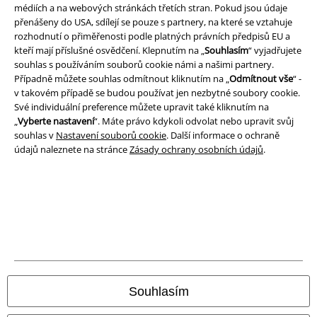
médiích a na webových stránkách třetích stran. Pokud jsou údaje
Podmínky
přenášeny do USA, sdílejí se pouze s partnery, na které se vztahuje
rozhodnutí o přiměřenosti podle platných právních předpisů EU a
kteří mají příslušné osvědčení. Klepnutím na „
Souhlasím
“ vyjadřujete
Prohlášení
souhlas s používáním souborů cookie námi a našimi partnery.
Případně můžete souhlas odmítnout kliknutím na „
Odmítnout vše
“ -
Ochrana osobních údajů
v takovém případě se budou používat jen nezbytné soubory cookie.
Své individuální preference můžete upravit také kliknutím na
Likvidace odpadu a ochrana životního prostředí
„
Vyberte nastavení
“. Máte právo kdykoli odvolat nebo upravit svůj
souhlas v
Nastavení souborů cookie
. Další informace o ochraně
Prohlášení o shodě
údajů naleznete na stránce
Zásady ochrany osobních údajů
.
Informace o přístupnosti
Nastavení souborů cookie
Odstoupení od smlouvy
Všechny ceny jsou včetně DPH, bez
poštovného a balného
Souhlasím
© 1986-2026 EMP Merchandising