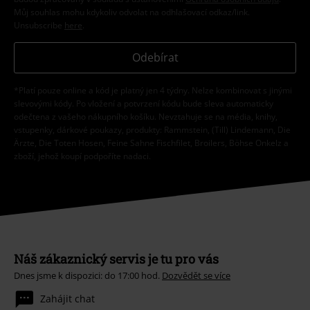
Můj souhlas mohu kdykoliv odvolat na odhlašovací odkaz/link.
Unsubscribe
here
.
Odebírat
*Platí pouze online a kód je platný jen 4 týdny. Nelze kombinovat s jinými
slevovými kódy. Po vložení a potvrzení kódu bude sleva automaticky
odečtena z vašeho nákupního košíku. Nevztahuje se na média, knihy,
vstupenky, dárkové poukazy, produkty: Rammstein, (Till) Lindemann, Die
Ärzte, Die Toten Hosen, Feine Sahne Fischfilet, Broilers, Böhse Onkelz a
zboží, jehož koupí podpoříte nadaci.
Náš zákaznický servis je tu pro vás
Dnes jsme k dispozici: do 17:00 hod.
Dozvědět se více
Zahájit chat