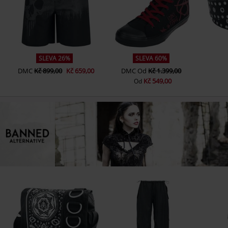
SLEVA 26%
SLEVA 60%
DMC
Kč 899,00
Kč 659,00
DMC
Od
Kč 1.399,00
Kč 549,00
Od