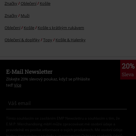
Značky
Oblečení
Košile
Značky
Muži
Oblečení
Košile
Košile s krátkým rukávem
Oblečení & doplňky
Topy
Košile & Halenky
20%
E-Mail Newsletter
Sleva
Získejte 20% slevový poukaz, když se přihlásíte
teď!
Více
Tímto souhlasím se zasíláním EMP Newslettru a souhlasím s tím, že
E.M.P. Merchandising mbH může zpracovávat mé osobní údaje a
pravidelně mi posílat informace o svých produktech. Mé osobní údaje
budou zpracovány v souladu s ustanoveními
Ochrana osobních údajů
.