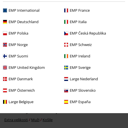
EMP International
EMP France
EMP Deutschland
EMP Italia
Naposledy navštívené
EMP Polska
EMP Česká Republika
EMP Norge
EMP Schweiz
EMP Suomi
EMP Ireland
EMP United Kingdom
EMP Sverige
EMP Danmark
Large Nederland
Kč 1.089,00
Od
EMP Österreich
EMP Slovensko
Large Belgique
EMP España
More categories. More options.
Extra velikosti
Muži
Košile