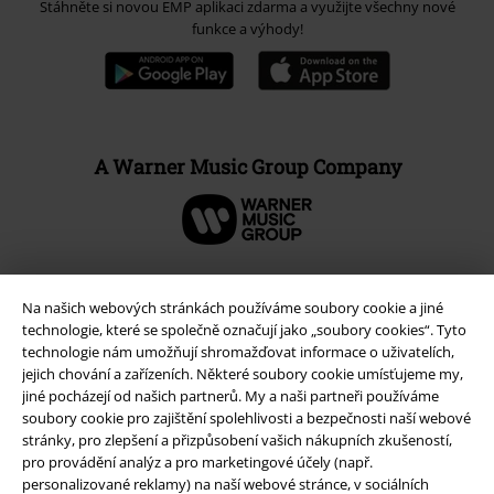
Stáhněte si novou EMP aplikaci zdarma a využijte všechny nové
funkce a výhody!
A Warner Music Group Company
Na našich webových stránkách používáme soubory cookie a jiné
technologie, které se společně označují jako „soubory cookies“. Tyto
technologie nám umožňují shromažďovat informace o uživatelích,
jejich chování a zařízeních. Některé soubory cookie umísťujeme my,
jiné pocházejí od našich partnerů. My a naši partneři používáme
soubory cookie pro zajištění spolehlivosti a bezpečnosti naší webové
stránky, pro zlepšení a přizpůsobení vašich nákupních zkušeností,
pro provádění analýz a pro marketingové účely (např.
personalizované reklamy) na naší webové stránce, v sociálních
Právní informace