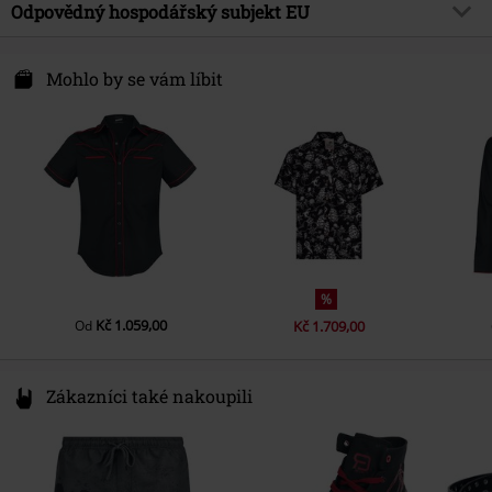
Vrchní materiál
97% bavlna, 3% spandex (elastan)
Odpovědný hospodářský subjekt EU
Pohlaví
Muži
Tvar rukávu
Normální rukávy
Upozornění k údržbě
Praní v pračce
Délka rukávu
Krátký rukáv
Syal Sp. zo.o. SYAL
ul. Wroclawska 31
Mohlo by se vám líbit
Barva
cerná/bílá
55-095 Mirków, Byków
Poland
info@bannedapparel.eu
%
Kč 1.059,00
Od
Kč 1.709,00
Zákazníci také nakoupili