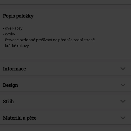
Popis položky
- dvě kapsy
- cvoky
- červené ozdobné prošívání na přední a zadní straně
- krátké rukávy
Informace
Zboží č.
369542
Design
Název
Plain Trim
Typ výrobku
Košile s krátkým rukávem
Brand
Střih
Banned Alternative
Vzor
běžný
Téma produktů
Rockové oblečení, Rockabilly,
Střih/vrchní díl
Regular
Biker, western
Vytištěno
Materiál a péče
Ne
Délka
Normální
Datum vydání
3/25/24
Tvar límce
Límec u košile