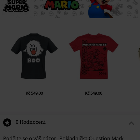
France
info@paladone.com
Kč 549,00
Kč 549,00
0 Hodnocení
Podělte se o váš názor "Pokladnička Question Mark