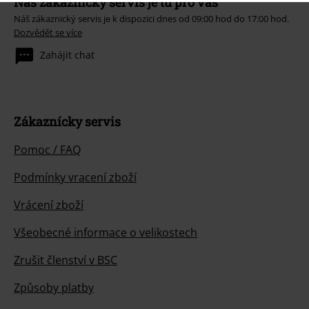
Náš zákaznický servis je tu pro vás
Náš zákaznický servis je k dispozici dnes od 09:00 hod do 17:00 hod.
Dozvědět se více
Zahájit chat
Zákaznícky servis
Pomoc / FAQ
Podmínky vracení zboží
Vrácení zboží
Všeobecné informace o velikostech
Zrušit členství v BSC
Způsoby platby