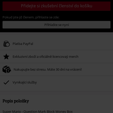
Přidejte si zkušební členství do košíku
Pokud jste již členem, přihlaste se zde:
Přihlašte se nyní
Platba PayPal
Exkluzivní zboží a oficiálně licencovaý merch
Nakupujte bez stresu. Máte 30 dní na vrácení!
Vynikající služby
Popis položky
Super Mario - Question Mark Block Money Box