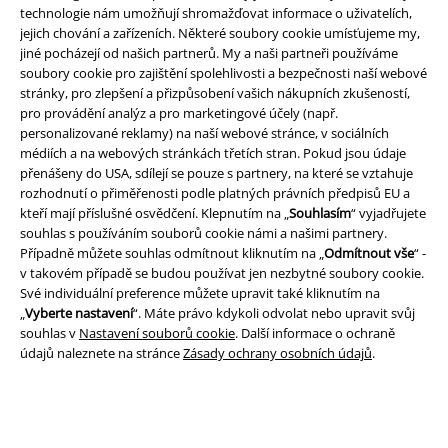
technologie nám umožňují shromažďovat informace o uživatelích,
jejich chování a zařízeních. Některé soubory cookie umísťujeme my,
jiné pocházejí od našich partnerů. My a naši partneři používáme
soubory cookie pro zajištění spolehlivosti a bezpečnosti naší webové
Právní informace
stránky, pro zlepšení a přizpůsobení vašich nákupních zkušeností,
pro provádění analýz a pro marketingové účely (např.
Podmínky
personalizované reklamy) na naší webové stránce, v sociálních
médiích a na webových stránkách třetích stran. Pokud jsou údaje
Prohlášení
přenášeny do USA, sdílejí se pouze s partnery, na které se vztahuje
rozhodnutí o přiměřenosti podle platných právních předpisů EU a
kteří mají příslušné osvědčení. Klepnutím na „
Souhlasím
“ vyjadřujete
Ochrana osobních údajů
souhlas s používáním souborů cookie námi a našimi partnery.
Případně můžete souhlas odmítnout kliknutím na „
Odmítnout vše
“ -
Likvidace odpadu a ochrana životního prostředí
v takovém případě se budou používat jen nezbytné soubory cookie.
Své individuální preference můžete upravit také kliknutím na
Prohlášení o shodě
„
Vyberte nastavení
“. Máte právo kdykoli odvolat nebo upravit svůj
souhlas v
Nastavení souborů cookie
. Další informace o ochraně
Informace o přístupnosti
údajů naleznete na stránce
Zásady ochrany osobních údajů
.
Nastavení souborů cookie
Odstoupení od smlouvy