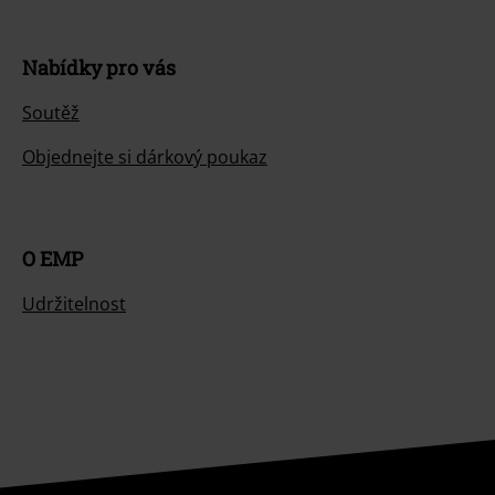
Nabídky pro vás
Soutěž
Objednejte si dárkový poukaz
O EMP
Udržitelnost