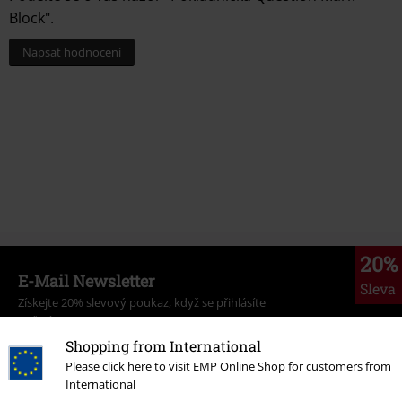
Block".
Napsat hodnocení
20%
E-Mail Newsletter
Sleva
Získejte 20% slevový poukaz, když se přihlásíte
teď!
Více
Shopping from International
Please click here to visit EMP Online Shop for customers from
International