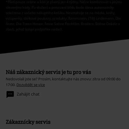
*Platí pouze online a kód je platný jen 4 týdny. Nelze kombinovat s jinými
slevovými kódy. Po vložení a potvrzení kódu bude sleva automaticky
odečtena z vašeho nákupního košíku. Nevztahuje se na média, knihy,
vstupenky, dárkové poukazy, produkty: Rammstein, (Till) Lindemann, Die
Ärzte, Die Toten Hosen, Feine Sahne Fischfilet, Broilers, Böhse Onkelz a
zboží, jehož koupí podpoříte nadaci.
Náš zákaznický servis je tu pro vás
Nedovolali jste se? Prosím, kontaktujte nás znovu: zítra od 09:00 do
17:00.
Dozvědět se více
Zahájit chat
Zákaznícky servis