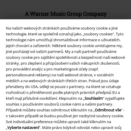
A Warner Music Group Company
Na našich webových stránkách používáme soubory cookie a jiné
technologie, které se společně označují jako „soubory cookies“. Tyto
technologie nám umožňují shromažďovat informace o uživatelích,
jejich chování a zařízeních. Některé soubory cookie umísťujeme my,
jiné pocházejí od našich partnerů. My a naši partneři používáme
soubory cookie pro zajištění spolehlivosti a bezpečnosti naší webové
stránky, pro zlepšení a přizpůsobení vašich nákupních zkušeností,
pro provádění analýz a pro marketingové účely (např.
personalizované reklamy) na naší webové stránce, v sociálních
médiích a na webových stránkách třetích stran. Pokud jsou údaje
přenášeny do USA, sdílejí se pouze s partnery, na které se vztahuje
rozhodnutí o přiměřenosti podle platných právních předpisů EU a
Právní informace
kteří mají příslušné osvědčení. Klepnutím na „
Souhlasím
“ vyjadřujete
souhlas s používáním souborů cookie námi a našimi partnery.
Podmínky
Případně můžete souhlas odmítnout kliknutím na „
Odmítnout vše
“ -
v takovém případě se budou používat jen nezbytné soubory cookie.
Své individuální preference můžete upravit také kliknutím na
Prohlášení
„
Vyberte nastavení
“. Máte právo kdykoli odvolat nebo upravit svůj