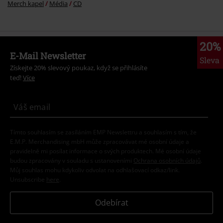
Merch kapel
Média
CD
20%
E-Mail Newsletter
Sleva
Získejte 20% slevový poukaz, když se přihlásíte
teď!
Více
Tímto souhlasím se zasíláním EMP Newslettru a souhlasím s tím, že
E.M.P. Merchandising mbH může zpracovávat mé osobní údaje a
pravidelně mi posílat informace o svých produktech. Mé osobní údaje
budou zpracovány v souladu s ustanoveními
Ochrana osobních údajů
.
Můj souhlas mohu kdykoliv odvolat na odhlašovací odkaz/link.
Unsubscribe
here
.
Odebírat