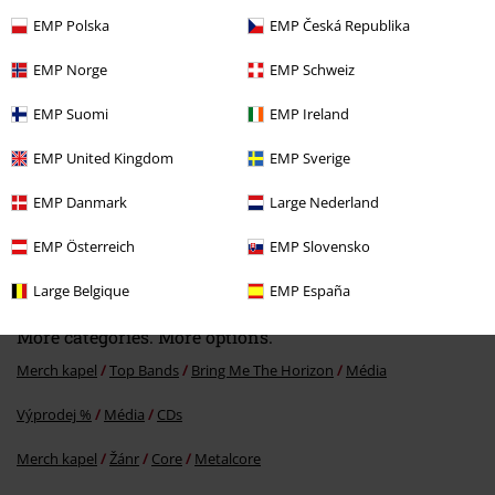
EMP Polska
EMP Česká Republika
EMP Norge
EMP Schweiz
Ověřená recenze
Pomohlo Vám toto hodnocení?
EMP Suomi
EMP Ireland
EMP United Kingdom
EMP Sverige
EMP Danmark
Large Nederland
Komentář
EMP Österreich
EMP Slovensko
Large Belgique
EMP España
More categories. More options.
Merch kapel
Top Bands
Bring Me The Horizon
Média
Výprodej %
Média
CDs
Odeslat komentář
Merch kapel
Žánr
Core
Metalcore