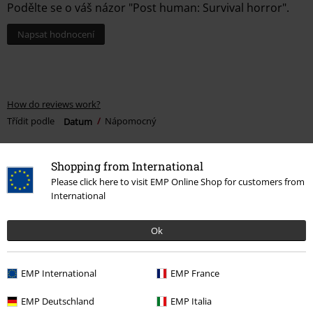
Podělte se o váš názor "Post human: Survival horror".
Napsat hodnocení
How do reviews work?
Třídit podle
Datum
Nápomocný
Shopping from International
Please click here to visit EMP Online Shop for customers from
Tomáš D.
International
4 Hodnocení
Publikováno: Pátek, 07.05.2021
Ok
Plně spokojen
Je to album s písněmi které jsem tam čekal. Co k tomu říct. Vím proč
EMP International
EMP France
jsem si to objednal :D
EMP Deutschland
EMP Italia