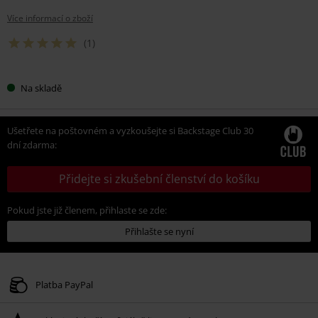
Více informací o zboží
(1)
Na skladě
Ušetřete na poštovném a vyzkoušejte si Backstage Club 30
dní zdarma:
Přidejte si zkušební členství do košíku
Pokud jste již členem, přihlaste se zde:
Přihlašte se nyní
Platba PayPal