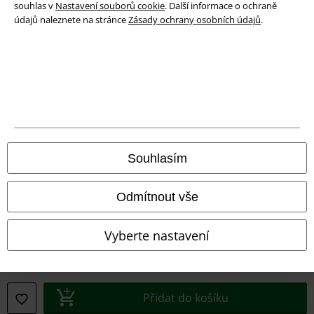
souhlas v
Nastavení souborů cookie
. Další informace o ochraně
Ochrana osobních údajů
údajů naleznete na stránce
Zásady ochrany osobních údajů
.
Likvidace odpadu a ochrana životního prostředí
Prohlášení o shodě
Informace o přístupnosti
Nastavení souborů cookie
Souhlasím
Odstoupení od smlouvy
Odmítnout vše
Všechny ceny jsou včetně DPH, bez
poštovného a balného
© 1986-2026 EMP Merchandising
Vyberte nastavení
Naše online obchody
Přidat do košíku