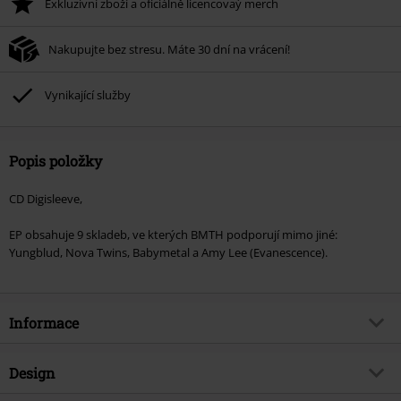
Exkluzivní zboží a oficiálně licencovaý merch
Nakupujte bez stresu. Máte 30 dní na vrácení!
Vynikající služby
Popis položky
CD Digisleeve,
EP obsahuje 9 skladeb, ve kterých BMTH podporují mimo jiné:
Yungblud, Nova Twins, Babymetal a Amy Lee (Evanescence).
Informace
Zboží č.
486507
Design
Název
Post human: Survival horror