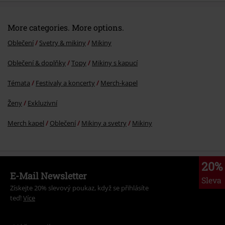
More categories. More options.
Oblečení
Svetry & mikiny
Mikiny
Oblečení & doplňky
Topy
Mikiny s kapucí
Témata
Festivaly a koncerty
Merch-kapel
Ženy
Exkluzivní
Merch kapel
Oblečení
Mikiny a svetry
Mikiny
20%
E-Mail Newsletter
Sleva
Získejte 20% slevový poukaz, když se přihlásíte
teď!
Více