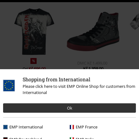
%
DMC
Kč 1.499,00
Kč 696,00
Kč 1.359,00
Od
Shopping from International
Please click here to visit EMP Online Shop for customers from
International
0 Hodnocení
Ok
Podělte se o váš názor "Powerslave".
Napsat hodnocení
EMP International
EMP France