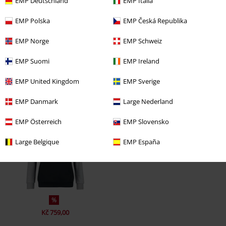
EMP Deutschland
EMP Italia
EMP Polska
EMP Česká Republika
EMP Norge
EMP Schweiz
EMP Suomi
EMP Ireland
EMP United Kingdom
EMP Sverige
Naposledy navštívené
EMP Danmark
Large Nederland
EMP Österreich
EMP Slovensko
Large Belgique
EMP España
%
Kč 759,00