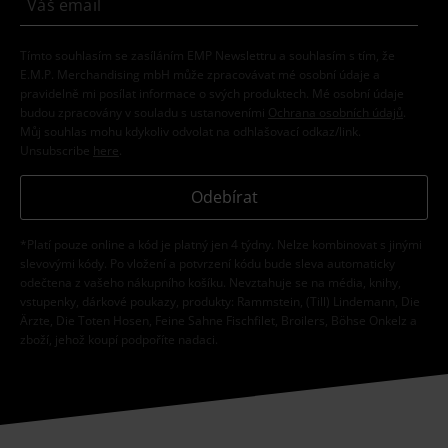
Tímto souhlasím se zasíláním EMP Newslettru a souhlasím s tím, že
E.M.P. Merchandising mbH může zpracovávat mé osobní údaje a
pravidelně mi posílat informace o svých produktech. Mé osobní údaje
budou zpracovány v souladu s ustanoveními
Ochrana osobních údajů
.
Můj souhlas mohu kdykoliv odvolat na odhlašovací odkaz/link.
Unsubscribe
here
.
Odebírat
*Platí pouze online a kód je platný jen 4 týdny. Nelze kombinovat s jinými
slevovými kódy. Po vložení a potvrzení kódu bude sleva automaticky
odečtena z vašeho nákupního košíku. Nevztahuje se na média, knihy,
vstupenky, dárkové poukazy, produkty: Rammstein, (Till) Lindemann, Die
Ärzte, Die Toten Hosen, Feine Sahne Fischfilet, Broilers, Böhse Onkelz a
zboží, jehož koupí podpoříte nadaci.