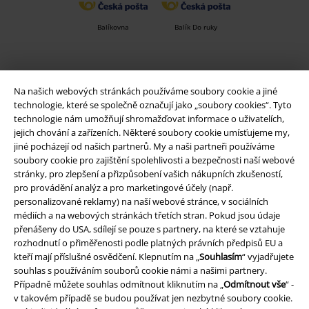
Balíkovna
Balík Do ruky
EMP aplikaci
Na našich webových stránkách používáme soubory cookie a jiné
Stáhněte si novou EMP aplikaci zdarma a využijte všechny nové
technologie, které se společně označují jako „soubory cookies“. Tyto
funkce a výhody!
technologie nám umožňují shromažďovat informace o uživatelích,
jejich chování a zařízeních. Některé soubory cookie umísťujeme my,
jiné pocházejí od našich partnerů. My a naši partneři používáme
soubory cookie pro zajištění spolehlivosti a bezpečnosti naší webové
stránky, pro zlepšení a přizpůsobení vašich nákupních zkušeností,
pro provádění analýz a pro marketingové účely (např.
A Warner Music Group Company
personalizované reklamy) na naší webové stránce, v sociálních
médiích a na webových stránkách třetích stran. Pokud jsou údaje
přenášeny do USA, sdílejí se pouze s partnery, na které se vztahuje
rozhodnutí o přiměřenosti podle platných právních předpisů EU a
kteří mají příslušné osvědčení. Klepnutím na „
Souhlasím
“ vyjadřujete
souhlas s používáním souborů cookie námi a našimi partnery.
Případně můžete souhlas odmítnout kliknutím na „
Odmítnout vše
“ -
v takovém případě se budou používat jen nezbytné soubory cookie.