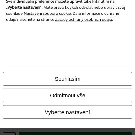
Své individuální preference můžete upravit také kliknutím na
„
Vyberte nastavení
“. Máte právo kdykoli odvolat nebo upravit svůj
souhlas v
Nastavení souborů cookie
. Další informace o ochraně
údajů naleznete na stránce
Zásady ochrany osobních údajů
.
Právní informace
Podmínky
Prohlášení
Ochrana osobních údajů
Souhlasím
Likvidace odpadu a ochrana životního prostředí
Odmítnout vše
Prohlášení o shodě
Vyberte nastavení
Informace o přístupnosti
Nastavení souborů cookie