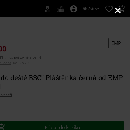
×
0
Přihlásit se
EMP
00
PH, Plus poštovné a balné
pší cena
:
Kč 175,20
 do deště BSC" Pláštěnka černá od EMP
 o zboží
e
t
Přidat do košíku