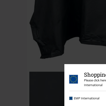
Shopping
Please click he
International
EMP International