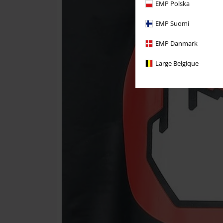
EMP Polska
EMP Suomi
EMP Danmark
Large Belgique