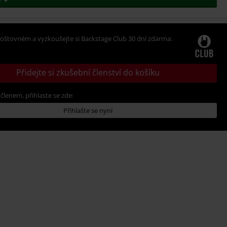
oštovném a vyzkoušejte si Backstage Club 30 dní zdarma:
Přidejte si zkušební členství do košíku
 členem, přihlaste se zde:
Přihlašte se nyní