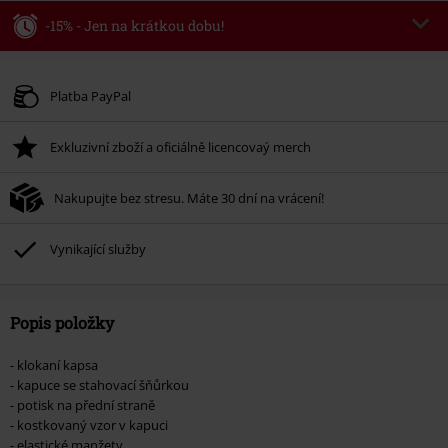
-15% - Jen na krátkou dobu!
Kód poukazu
WEEKEND
Kopírovat kód
Platné do 8/9/26
Platba PayPal
Minimální hodnota objednávky 1.299 Kč.
Exkluzivní zboží a oficiálně licencovaý merch
Po zadání kódu v košíku, se sleva uplatní automaticky.
Nelze kombinovat s jinými akciovými kódy. Sleva se nevztahuje na: knihy,
Nakupujte bez stresu. Máte 30 dní na vrácení!
média, vstupenky, Rammstein, (Till) Lindemann, Böhse Onkelz, Broilers, Die
Ärzte, Die Toten Hosen, Metality, dárkové poukazy a položky, jejichž koupí
podpoříte nadaci.
Vynikající služby
Popis položky
- klokaní kapsa
- kapuce se stahovací šňůrkou
- potisk na přední straně
- kostkovaný vzor v kapuci
- elastické manžety