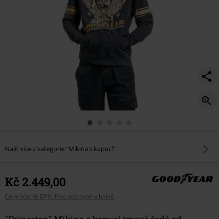
Najít více z kategorie "Mikina s kapucí"
Kč 2.449,00
Ceny včetně DPH, Plus poštovné a balné
"Princeton" Mikina s kapucí tmavě šedá od