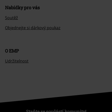
Nabídky pro vás
Soutěž
Objednejte si dárkový poukaz
O EMP
Udržitelnost
Staňte se součástí komunity!