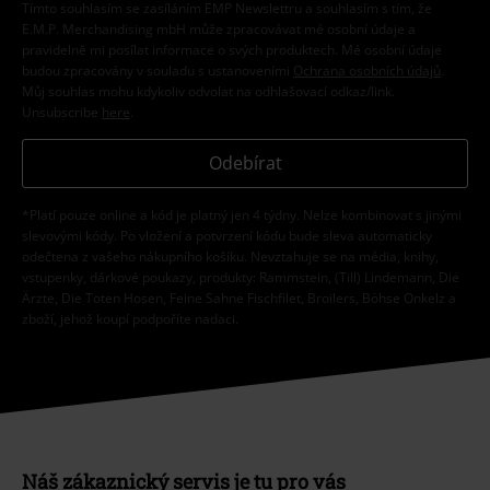
Tímto souhlasím se zasíláním EMP Newslettru a souhlasím s tím, že
E.M.P. Merchandising mbH může zpracovávat mé osobní údaje a
pravidelně mi posílat informace o svých produktech. Mé osobní údaje
budou zpracovány v souladu s ustanoveními
Ochrana osobních údajů
.
Můj souhlas mohu kdykoliv odvolat na odhlašovací odkaz/link.
Unsubscribe
here
.
Odebírat
*Platí pouze online a kód je platný jen 4 týdny. Nelze kombinovat s jinými
slevovými kódy. Po vložení a potvrzení kódu bude sleva automaticky
odečtena z vašeho nákupního košíku. Nevztahuje se na média, knihy,
vstupenky, dárkové poukazy, produkty: Rammstein, (Till) Lindemann, Die
Ärzte, Die Toten Hosen, Feine Sahne Fischfilet, Broilers, Böhse Onkelz a
zboží, jehož koupí podpoříte nadaci.
Náš zákaznický servis je tu pro vás