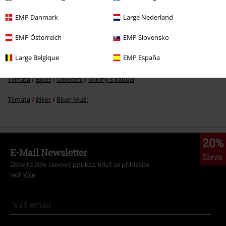
Značky
Goodyear
Svetry
Mikiny s kapucí
EMP Danmark
Large Nederland
Oblečení & doplňky
Topy
Mikiny s kapucí
EMP Österreich
EMP Slovensko
Témata
Rockové oblečení
Oblečení
Svetry
Mikiny
Jogingové
Large Belgique
EMP España
tepláky
Témata
Biker
Oblečení
Mikiny s kapucí
Témata
Biker
Biker Muži
20%
E-Mail Newsletter
Sleva
Získejte 20% slevový poukaz, když se přihlásíte
teď!
Více