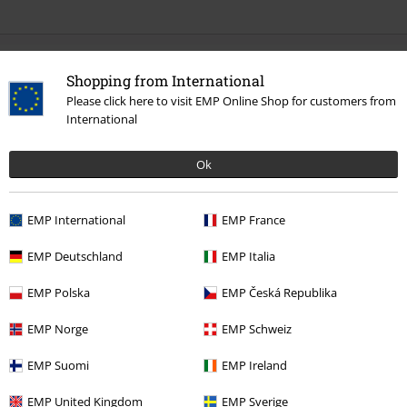
0 Hodnocení
Shopping from International
Please click here to visit EMP Online Shop for customers from
Podělte se o váš názor "Princeton".
International
Napsat hodnocení
Ok
EMP International
EMP France
EMP Deutschland
EMP Italia
EMP Polska
EMP Česká Republika
EMP Norge
EMP Schweiz
EMP Suomi
EMP Ireland
More categories. More options.
EMP United Kingdom
EMP Sverige