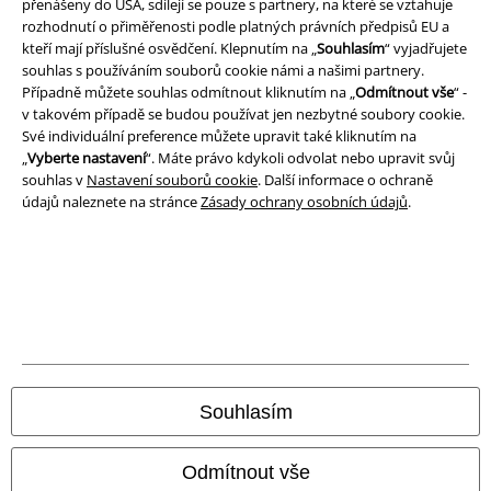
přenášeny do USA, sdílejí se pouze s partnery, na které se vztahuje
rozhodnutí o přiměřenosti podle platných právních předpisů EU a
kteří mají příslušné osvědčení. Klepnutím na „
Souhlasím
“ vyjadřujete
Právní informace
souhlas s používáním souborů cookie námi a našimi partnery.
Případně můžete souhlas odmítnout kliknutím na „
Odmítnout vše
“ -
Podmínky
v takovém případě se budou používat jen nezbytné soubory cookie.
Své individuální preference můžete upravit také kliknutím na
Prohlášení
„
Vyberte nastavení
“. Máte právo kdykoli odvolat nebo upravit svůj
souhlas v
Nastavení souborů cookie
. Další informace o ochraně
Ochrana osobních údajů
údajů naleznete na stránce
Zásady ochrany osobních údajů
.
Likvidace odpadu a ochrana životního prostředí
Prohlášení o shodě
Informace o přístupnosti
Nastavení souborů cookie
Souhlasím
Odstoupení od smlouvy
Odmítnout vše