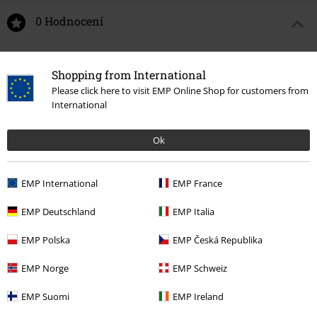
0 Hodnocení
Podělte se o váš názor "Pyramid Circle".
Shopping from International
Napsat hodnocení
Please click here to visit EMP Online Shop for customers from
International
Ok
EMP International
EMP France
EMP Deutschland
EMP Italia
EMP Polska
EMP Česká Republika
Naposledy navštívené
EMP Norge
EMP Schweiz
EMP Suomi
EMP Ireland