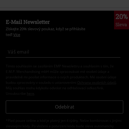
20%
E-Mail Newsletter
Sleva
Získejte 20% slevový poukaz, když se přihlásíte
teď!
Více
Tímto souhlasím se zasíláním EMP Newslettru a souhlasím s tím, že
E.M.P. Merchandising mbH může zpracovávat mé osobní údaje a
pravidelně mi posílat informace o svých produktech. Mé osobní údaje
budou zpracovány v souladu s ustanoveními
Ochrana osobních údajů
.
Můj souhlas mohu kdykoliv odvolat na odhlašovací odkaz/link.
Unsubscribe
here
.
Odebírat
*Platí pouze online a kód je platný jen 4 týdny. Nelze kombinovat s jinými
slevovými kódy. Po vložení a potvrzení kódu bude sleva automaticky