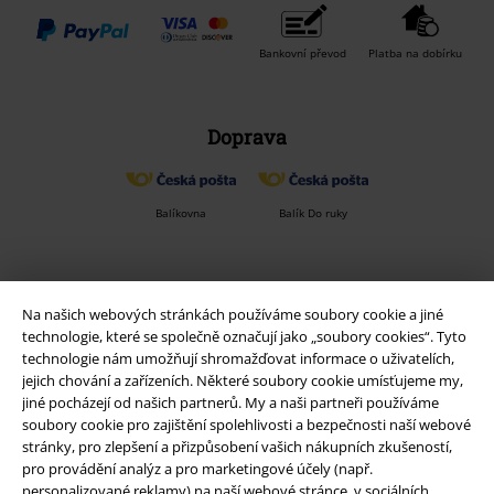
Bankovní převod
Platba na dobírku
Doprava
Balíkovna
Balík Do ruky
EMP aplikaci
Na našich webových stránkách používáme soubory cookie a jiné
Stáhněte si novou EMP aplikaci zdarma a využijte všechny nové
technologie, které se společně označují jako „soubory cookies“. Tyto
funkce a výhody!
technologie nám umožňují shromažďovat informace o uživatelích,
jejich chování a zařízeních. Některé soubory cookie umísťujeme my,
jiné pocházejí od našich partnerů. My a naši partneři používáme
soubory cookie pro zajištění spolehlivosti a bezpečnosti naší webové
stránky, pro zlepšení a přizpůsobení vašich nákupních zkušeností,
pro provádění analýz a pro marketingové účely (např.
A Warner Music Group Company
personalizované reklamy) na naší webové stránce, v sociálních