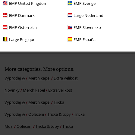
EMP United Kingdom
EMP Sverige
EMP Danmark
Large Nederland
EMP Österreich
EMP Slovensko
Large Belgique
EMP España
DMC
Od
Kč 799,00
Kč 599,00
Od
More categories. More options.
Výprodej %
Merch kapel
Extra velikost
Novinky
Merch kapel
Extra velikost
Výprodej %
Merch kapel
Trička
Výprodej %
Oblečení
Trička & topy
Trička
Muži
Oblečení
Trička & topy
Trička