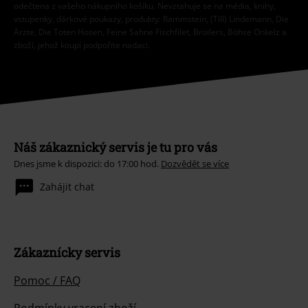
odečtena z vašeho nákupního košíku. Nevztahuje se na média, knihy,
vstupenky, dárkové poukazy, produkty: Rammstein, (Till) Lindemann, Die
Ärzte, Die Toten Hosen, Feine Sahne Fischfilet, Broilers, Böhse Onkelz a
zboží, jehož koupí podpoříte nadaci.
Náš zákaznický servis je tu pro vás
Dnes jsme k dispozici: do 17:00 hod.
Dozvědět se více
Zahájit chat
Zákaznícky servis
Pomoc / FAQ