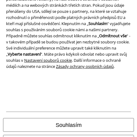
médiích a na webových stránkách třetích stran. Pokud jsou údaje
přenášeny do USA, sdílejí se pouze s partnery, na které se vztahuje
rozhodnutí o přiměřenosti podle platných právních předpisů EU a
kteří mají příslušné osvědčení. Klepnutím na „
Souhlasím
“ vyjadřujete
souhlas s používáním souborů cookie námi a našimi partnery.
Případně můžete souhlas odmítnout kliknutím na „
Odmítnout vše
“ -
v takovém případě se budou používat jen nezbytné soubory cookie.
Své individuální preference můžete upravit také kliknutím na
„
Vyberte nastavení
“. Máte právo kdykoli odvolat nebo upravit svůj
souhlas v
Nastavení souborů cookie
. Další informace o ochraně
údajů naleznete na stránce
Zásady ochrany osobních údajů
.
Právní informace
Podmínky
Prohlášení
Ochrana osobních údajů
Souhlasím