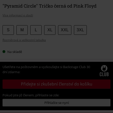
"Pyramid Circle" Tričko černá od Pink Floyd
Více informací o zboží
Vyberte
S
M
L
XL
XXL
3XL
si
Rozměrová a velikostní tabulka
velikost
Na skladě
Ušetřete na poštovném a vyzkoušejte si Backstage Club 30
dní zdarma:
Přidejte si zkušební členství do košíku
Pokud jste již členem, přihlaste se zde:
Přihlašte se nyní