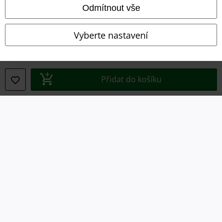
Likvidace odpadu a ochrana životního prostředí
Odmítnout vše
Prohlášení o shodě
Vyberte nastavení
Informace o přístupnosti
Nastavení souborů cookie
Přidat do košíku
Odstoupení od smlouvy
Všechny ceny jsou včetně DPH, bez
poštovného a balného
© 1986-2026 EMP Merchandising
Naše online obchody
EMP International
EMP France