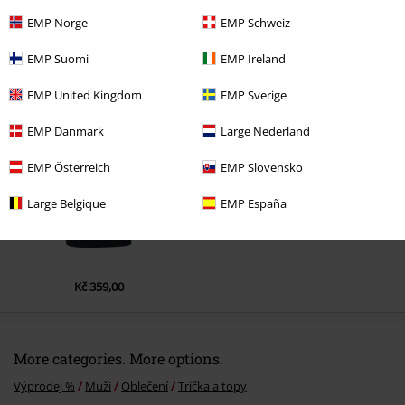
EMP Norge
EMP Schweiz
EMP Suomi
EMP Ireland
Naposledy navštívené
EMP United Kingdom
EMP Sverige
EMP Danmark
Large Nederland
EMP Österreich
EMP Slovensko
Large Belgique
EMP España
Kč 359,00
More categories. More options.
Výprodej %
Muži
Oblečení
Trička a topy