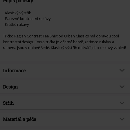
Popis položky
- Klasický výstřih
- Barevně kontrastní rukávy
- Krátké rukávy
Tričko Raglan Contrast Tee Shirt od Urban Classics má opravdu cool
kontrastní design. Torzo trička je v černé barvě, zatímco rukávy a
ramena jsou v uhlově šedé. Klasický výstřih dotváří jeho celkový vzhled!
Informace
Zboží č.
343751
Design
Název
Raglan Contrast Tee
Typ výrobku
Tričko
Brand
Střih
Urban Classics
Vzor
běžný
Téma produktů
Basics, Street oblečení
Střih/vrchní díl
Regular
Vytištěno
Materiál a péče
Ne
Datum vydání
1/20/17
Délka
Normální
Výstřih
Kulatý výstřih
Pohlaví
Muži