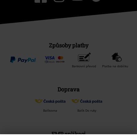
Způsoby platby
Bankovní převod
Platba na dobírku
Doprava
Balíkovna
Balík Do ruky
EMP aplikaci