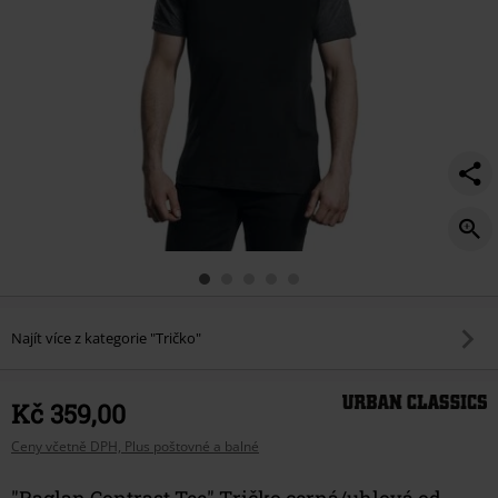
Najít více z kategorie "Tričko"
Kč 359,00
Ceny včetně DPH, Plus poštovné a balné
"Raglan Contrast Tee" Tričko cerná/uhlová od