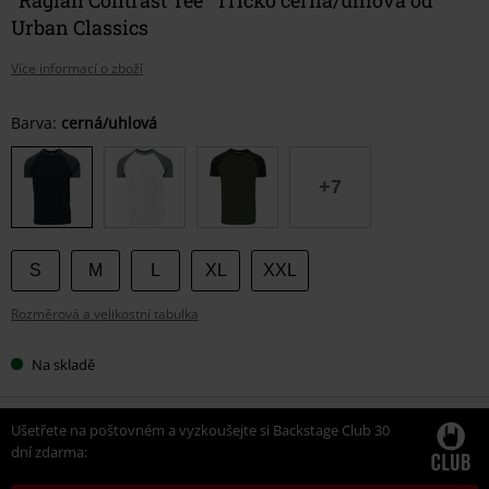
Urban Classics
Více informací o zboží
Vyberte
Barva:
cerná/uhlová
si
velikost
+7
S
M
L
XL
XXL
Rozměrová a velikostní tabulka
Na skladě
Ušetřete na poštovném a vyzkoušejte si Backstage Club 30
dní zdarma: