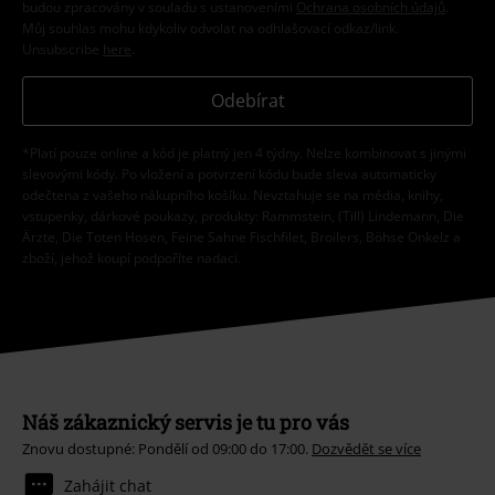
budou zpracovány v souladu s ustanoveními
Ochrana osobních údajů
.
Můj souhlas mohu kdykoliv odvolat na odhlašovací odkaz/link.
Unsubscribe
here
.
Odebírat
*Platí pouze online a kód je platný jen 4 týdny. Nelze kombinovat s jinými
slevovými kódy. Po vložení a potvrzení kódu bude sleva automaticky
odečtena z vašeho nákupního košíku. Nevztahuje se na média, knihy,
vstupenky, dárkové poukazy, produkty: Rammstein, (Till) Lindemann, Die
Ärzte, Die Toten Hosen, Feine Sahne Fischfilet, Broilers, Böhse Onkelz a
zboží, jehož koupí podpoříte nadaci.
Náš zákaznický servis je tu pro vás
Znovu dostupné: Pondělí od 09:00 do 17:00.
Dozvědět se více
Zahájit chat