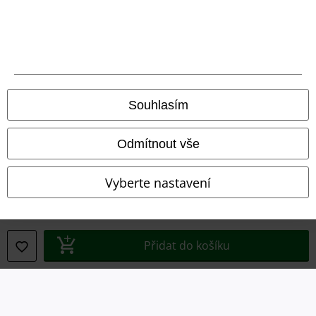
Právní informace
Podmínky
Prohlášení
Ochrana osobních údajů
Souhlasím
Likvidace odpadu a ochrana životního prostředí
Odmítnout vše
Prohlášení o shodě
Vyberte nastavení
Informace o přístupnosti
Nastavení souborů cookie
Přidat do košíku
Odstoupení od smlouvy
Všechny ceny jsou včetně DPH, bez
poštovného a balného
© 1986-2026 EMP Merchandising