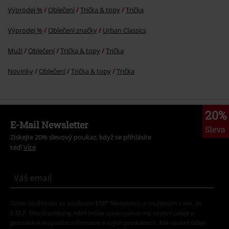
Výprodej %
Oblečení
Trička & topy
Trička
Výprodej %
Oblečení značky
Urban Classics
Muži
Oblečení
Trička & topy
Trička
Novinky
Oblečení
Trička & topy
Trička
20%
E-Mail Newsletter
Sleva
Získejte 20% slevový poukaz, když se přihlásíte
teď!
Více
Tímto souhlasím se zasíláním EMP Newslettru a souhlasím s tím, že
E.M.P. Merchandising mbH může zpracovávat mé osobní údaje a
pravidelně mi posílat informace o svých produktech. Mé osobní údaje