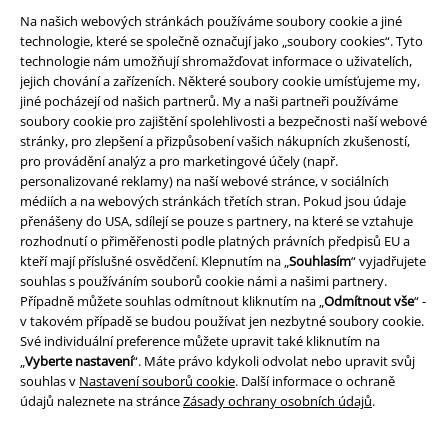
Stáhněte si novou EMP aplikaci zdarma a využijte všechny nové
Na našich webových stránkách používáme soubory cookie a jiné
funkce a výhody!
technologie, které se společně označují jako „soubory cookies“. Tyto
technologie nám umožňují shromažďovat informace o uživatelích,
jejich chování a zařízeních. Některé soubory cookie umísťujeme my,
jiné pocházejí od našich partnerů. My a naši partneři používáme
soubory cookie pro zajištění spolehlivosti a bezpečnosti naší webové
stránky, pro zlepšení a přizpůsobení vašich nákupních zkušeností,
A Warner Music Group Company
pro provádění analýz a pro marketingové účely (např.
personalizované reklamy) na naší webové stránce, v sociálních
médiích a na webových stránkách třetích stran. Pokud jsou údaje
přenášeny do USA, sdílejí se pouze s partnery, na které se vztahuje
rozhodnutí o přiměřenosti podle platných právních předpisů EU a
kteří mají příslušné osvědčení. Klepnutím na „
Souhlasím
“ vyjadřujete
souhlas s používáním souborů cookie námi a našimi partnery.
Případně můžete souhlas odmítnout kliknutím na „
Odmítnout vše
“ -
v takovém případě se budou používat jen nezbytné soubory cookie.
Své individuální preference můžete upravit také kliknutím na
„
Vyberte nastavení
“. Máte právo kdykoli odvolat nebo upravit svůj
souhlas v
Nastavení souborů cookie
. Další informace o ochraně
údajů naleznete na stránce
Zásady ochrany osobních údajů
.