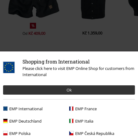
%
Kč 1.359,00
Kč 409,00
Od
0 Hodnocení
Shopping from International
Please click here to visit EMP Online Shop for customers from
International
Podělte se o váš názor "Raglan Contrast Tee".
Napsat hodnocení
Ok
EMP International
EMP France
EMP Deutschland
EMP Italia
EMP Polska
EMP Česká Republika