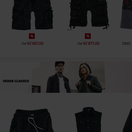
%
%
Kč 607,00
Kč 871,00
DMC
Od
Od