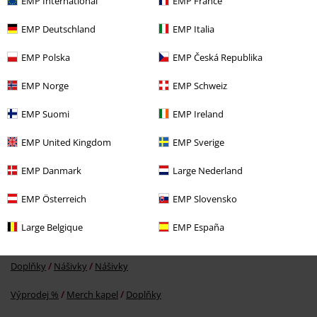
EMP International
EMP France
EMP Deutschland
EMP Italia
Ověřená recenze
EMP Polska
EMP Česká Republika
Pomohlo Vám toto hodnocení?
EMP Norge
EMP Schweiz
EMP Suomi
EMP Ireland
Komentář
EMP United Kingdom
EMP Sverige
EMP Danmark
Large Nederland
EMP Österreich
EMP Slovensko
More categories. More options.
Large Belgique
EMP España
Merch kapel
Top Bands
Rammstein
Doplňky
Nášivky
Nášivky
Odeslat komentář
Výprodej %
Merch kapel
Doplňky