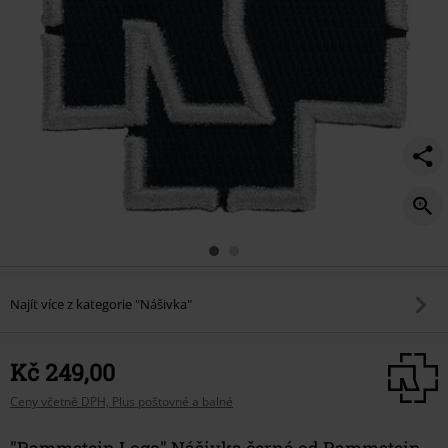
Najít více z kategorie "Nášivka"
Kč 249,00
Ceny včetně DPH, Plus poštovné a balné
"Rammstein Logo" Nášivka černá od Rammstein