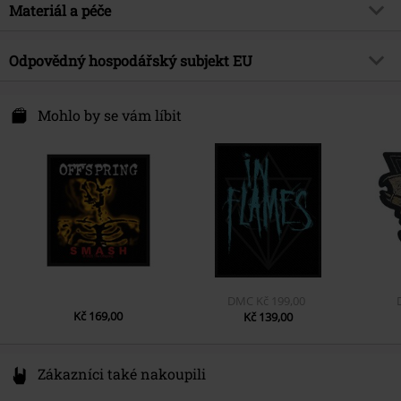
Typ výrobku
Nášivka
Hudební žánr
Materiál a péče
Industrial
Barva
černá
Téma produktů
Merch kapel, Kapely
Vrchní materiál
100% polyester
Odpovědný hospodářský subjekt EU
Licence
oficiálně licencovaný produkt
Kapela
Rammstein
Rammstein Merchandising OHG
Hertzstr. 63 b
Mohlo by se vám líbit
Datum vydání
2/15/19
13158 Berlin
Germany
www.rammsteinshop.com
DMC
Kč 199,00
Kč 169,00
Kč 139,00
Zákazníci také nakoupili