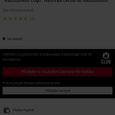
Více informací o zboží
(1)
Vyberte
Na skladě
si
velikost
Ušetřete na poštovném a vyzkoušejte si Backstage Club 30
dní zdarma:
Přidejte si zkušební členství do košíku
Pokud jste již členem, přihlaste se zde:
Přihlašte se nyní
Platba PayPal