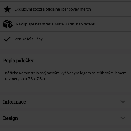
Exkluzivní zboží a oficiálně licencovaý merch
Nakupujte bez stresu. Máte 30 dní na vrácení!
Vynikající služby
Popis položky
- nášivka Rammstein s výrazným vyšívaným logem se stříbrným lemem
- rozměry: cca 7,5 x 7,5 cm
Informace
Zboží č.
396790
Design
Název
Rammstein Logo