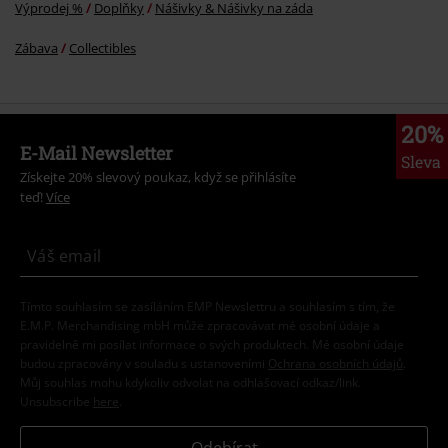
Výprodej %
Doplňky
Nášivky & Nášivky na záda
Zábava
Collectibles
20%
E-Mail Newsletter
Sleva
Získejte 20% slevový poukaz, když se přihlásíte
teď!
Více
Tímto souhlasím se zasíláním EMP Newslettru a souhlasím s tím, že
E.M.P. Merchandising mbH může zpracovávat mé osobní údaje a
pravidelně mi posílat informace o svých produktech. Mé osobní údaje
budou zpracovány v souladu s ustanoveními
Ochrana osobních údajů
.
Můj souhlas mohu kdykoliv odvolat na odhlašovací odkaz/link.
Unsubscribe
here
.
Odebírat