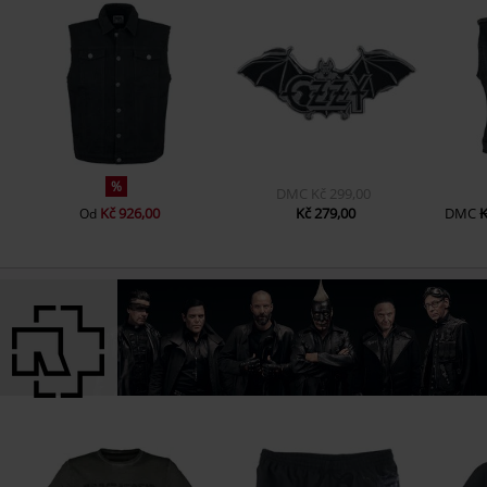
%
DMC
Kč 299,00
Kč 926,00
Kč 279,00
DMC
K
Od