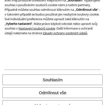
kteří mají příslušné osvědčení. Klepnutím na „
Souhlasím
“ vyjadřujete
souhlas s používáním souborů cookie námi a našimi partnery.
Ochrana osobních údajů
Případně můžete souhlas odmítnout kliknutím na „
Odmítnout vše
“ -
v takovém případě se budou používat jen nezbytné soubory cookie.
Likvidace odpadu a ochrana životního prostředí
Své individuální preference můžete upravit také kliknutím na
„
Vyberte nastavení
“. Máte právo kdykoli odvolat nebo upravit svůj
souhlas v
Nastavení souborů cookie
. Další informace o ochraně
Prohlášení o shodě
údajů naleznete na stránce
Zásady ochrany osobních údajů
.
Informace o přístupnosti
Nastavení souborů cookie
Odstoupení od smlouvy
Všechny ceny jsou včetně DPH, bez
poštovného a balného
© 1986-2026 EMP Merchandising
Souhlasím
Odmítnout vše
Naše online obchody