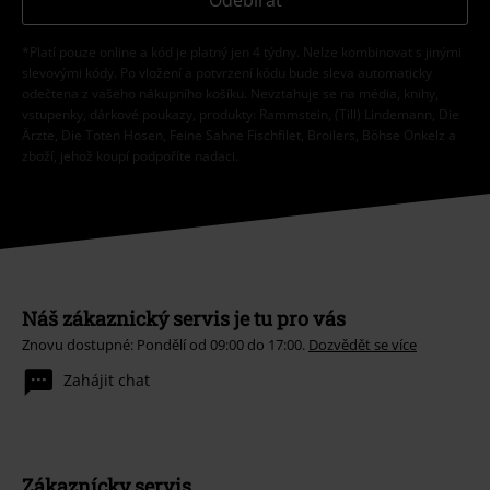
*Platí pouze online a kód je platný jen 4 týdny. Nelze kombinovat s jinými
slevovými kódy. Po vložení a potvrzení kódu bude sleva automaticky
odečtena z vašeho nákupního košíku. Nevztahuje se na média, knihy,
vstupenky, dárkové poukazy, produkty: Rammstein, (Till) Lindemann, Die
Ärzte, Die Toten Hosen, Feine Sahne Fischfilet, Broilers, Böhse Onkelz a
zboží, jehož koupí podpoříte nadaci.
Náš zákaznický servis je tu pro vás
Znovu dostupné: Pondělí od 09:00 do 17:00.
Dozvědět se více
Zahájit chat
Zákaznícky servis