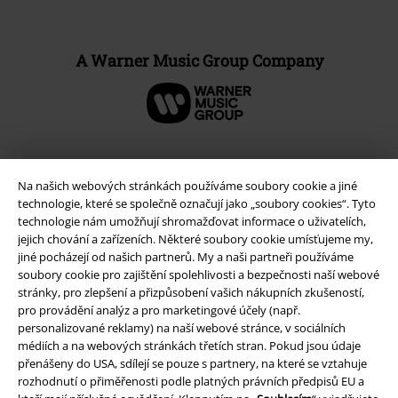
A Warner Music Group Company
Na našich webových stránkách používáme soubory cookie a jiné
technologie, které se společně označují jako „soubory cookies“. Tyto
technologie nám umožňují shromažďovat informace o uživatelích,
jejich chování a zařízeních. Některé soubory cookie umísťujeme my,
jiné pocházejí od našich partnerů. My a naši partneři používáme
soubory cookie pro zajištění spolehlivosti a bezpečnosti naší webové
stránky, pro zlepšení a přizpůsobení vašich nákupních zkušeností,
pro provádění analýz a pro marketingové účely (např.
Právní informace
personalizované reklamy) na naší webové stránce, v sociálních
médiích a na webových stránkách třetích stran. Pokud jsou údaje
Podmínky
přenášeny do USA, sdílejí se pouze s partnery, na které se vztahuje
rozhodnutí o přiměřenosti podle platných právních předpisů EU a
Prohlášení