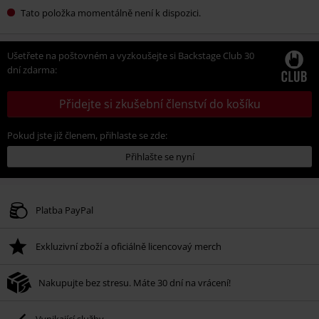
Tato položka momentálně není k dispozici.
Ušetřete na poštovném a vyzkoušejte si Backstage Club 30
dní zdarma:
Přidejte si zkušební členství do košíku
Pokud jste již členem, přihlaste se zde:
Přihlašte se nyní
Platba PayPal
Exkluzivní zboží a oficiálně licencovaý merch
Nakupujte bez stresu. Máte 30 dní na vrácení!