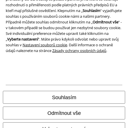
rozhodnutí o přiměřenosti podle platných právních předpisů EU a
Ochrana osobních údajů
kteří mají příslušné osvědčení. Klepnutím na „
Souhlasím
“ vyjadřujete
souhlas s používáním souborů cookie námi a našimi partnery.
Případně můžete souhlas odmítnout kliknutím na „
Odmítnout vše
“ -
Likvidace odpadu a ochrana životního prostředí
v takovém případě se budou používat jen nezbytné soubory cookie.
Své individuální preference můžete upravit také kliknutím na
Prohlášení o shodě
„
Vyberte nastavení
“. Máte právo kdykoli odvolat nebo upravit svůj
souhlas v
Nastavení souborů cookie
. Další informace o ochraně
Informace o přístupnosti
údajů naleznete na stránce
Zásady ochrany osobních údajů
.
Nastavení souborů cookie
Odstoupení od smlouvy
Všechny ceny jsou včetně DPH, bez
poštovného a balného
© 1986-2026 EMP Merchandising
Souhlasím
Odmítnout vše
Naše online obchody