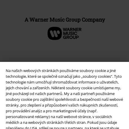
A Warner Music Group Company
Na našich webových stránkách používáme soubory cookie a jiné
technologie, které se společně označují jako „soubory cookies“. Tyto
technologie nám umožňují shromažďovat informace o uživatelích,
jejich chování a zařízeních. Některé soubory cookie umísťujeme my,
jiné pocházejí od našich partnerů. My a naši partneři používáme
soubory cookie pro zajištění spolehlivosti a bezpečnosti naší webové
Právní informace
stránky, pro zlepšení a přizpůsobení vašich nákupních zkušeností,
pro provádění analýz a pro marketingové účely (např.
Podmínky
personalizované reklamy) na naší webové stránce, v sociálních
médiích a na webových stránkách třetích stran. Pokud jsou údaje
Prohlášení
přenášeny do USA, sdílejí se pouze s partnery, na které se vztahuje