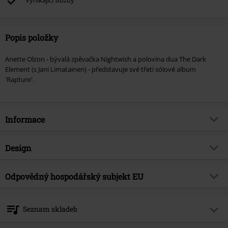
Vynikající služby
Popis položky
Anette Olzon - bývalá zpěvačka Nightwish a polovina dua The Dark
Element (s Jani Limatainen) - představuje své třetí sólové album
'Rapture'.
Informace
Zboží č.
569398
Design
Název
Rapture
Typ výrobku
CD
Hudební žánr
Odpovědný hospodářský subjekt EU
Rock
Média - formát 1-3
CD
Téma produktů
Kapely
OPEN - Orchard Physical European Network GmbH
Boulevard der EU 8
Kapela
Olzon, Anette
Seznam skladeb
30539 Hannover
Datum vydání
5/10/24
Germany