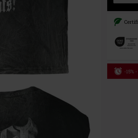
Certif
-15% 
Kód pou
Platí jen pro 
Minimální hod
Po zadání kódu
Nelze kombinov
Rammstein, (Ti
dárkové poukaz