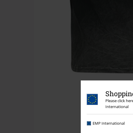
Shopping
Please click he
International
EMP International