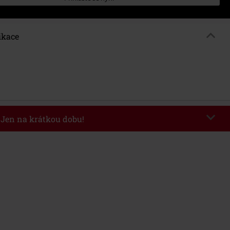
ikace
- Jen na krátkou dobu!
kazu
AFTERWORK
Kopírovat kód
8/6/26 od 16:00 do 23:59 hodin.
nota objednávky 1.299 Kč.
 v košíku, se sleva uplatní automaticky.
at s jinými akciovými kódy. Sleva se nevztahuje na: knihy, média, vstupenky,
ll) Lindemann, Böhse Onkelz, Broilers, Die Ärzte, Die Toten Hosen, Metality,
y a položky, jejichž koupí podpoříte nadaci.