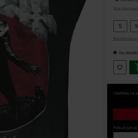
Více informací
Vybert
S
si
Rozměrová a ve
velikos
Na skladě
Ušetřete na p
Pokud jste již