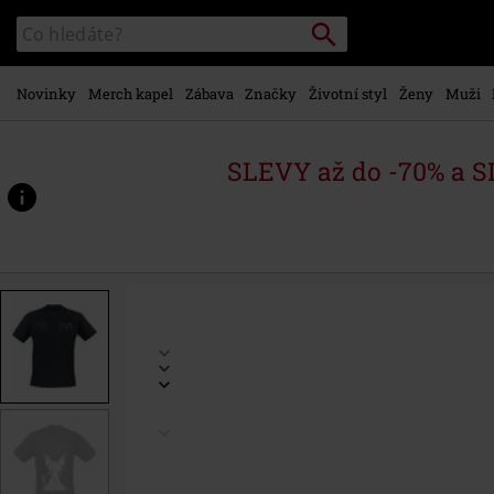
Přejít k
Vyhledávání
Katalog
hlavnímu
vyhledávání
obsahu
Novinky
Merch kapel
Zábava
Značky
Životní styl
Ženy
Muži
SLEVY až do -70% a 
https://www.emp-
shop.cz/p/reaper-
bk-
mst/583232.html