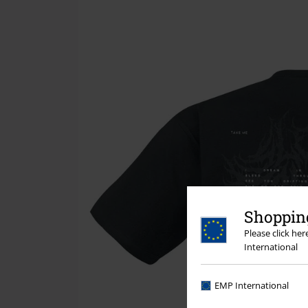
Shopping
Please click he
International
EMP International