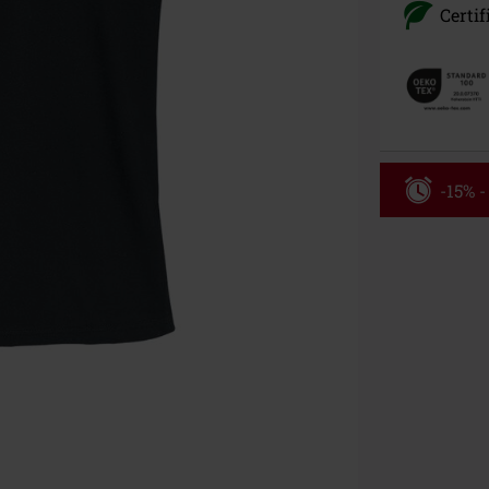
Certif
-15% 
Kód pou
Platné do 8/9/
Minimální hod
Po zadání kódu
Nelze kombinov
Rammstein, (Ti
dárkové poukaz