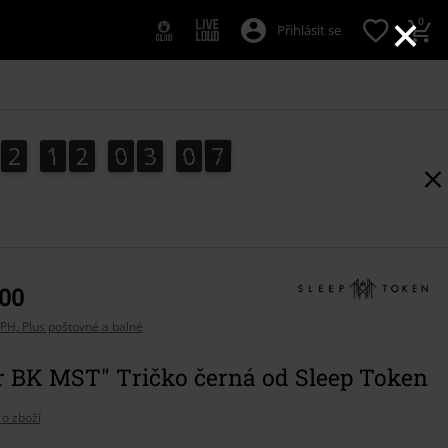
×
0
Přihlásit se
2
1
2
0
3
0
6
2
1
2
0
3
0
5
5
1
7
6
,00
PH, Plus poštovné a balné
r BK MST" Tričko černá od Sleep Token
 o zboží