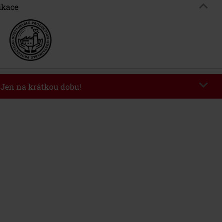
ikace
- Jen na krátkou dobu!
kazu
WEEKEND
Kopírovat kód
26
nota objednávky 1.299 Kč.
 v košíku, se sleva uplatní automaticky.
at s jinými akciovými kódy. Sleva se nevztahuje na: knihy, média, vstupenky,
ll) Lindemann, Böhse Onkelz, Broilers, Die Ärzte, Die Toten Hosen, Metality,
y a položky, jejichž koupí podpoříte nadaci.