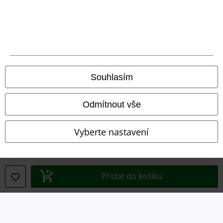
Právní informace
Souhlasím
Podmínky
Prohlášení
Odmítnout vše
Ochrana osobních údajů
Vyberte nastavení
Likvidace odpadu a ochrana životního prostředí
Prohlášení o shodě
Přidat do košíku
Informace o přístupnosti
Nastavení souborů cookie