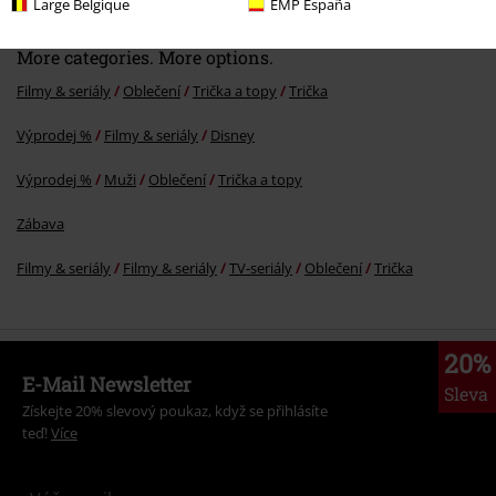
Large Belgique
EMP España
More categories. More options.
Filmy & seriály
Oblečení
Trička a topy
Trička
Výprodej %
Filmy & seriály
Disney
Výprodej %
Muži
Oblečení
Trička a topy
Zábava
Filmy & seriály
Filmy & seriály
TV-seriály
Oblečení
Trička
20%
E-Mail Newsletter
Sleva
Získejte 20% slevový poukaz, když se přihlásíte
teď!
Více