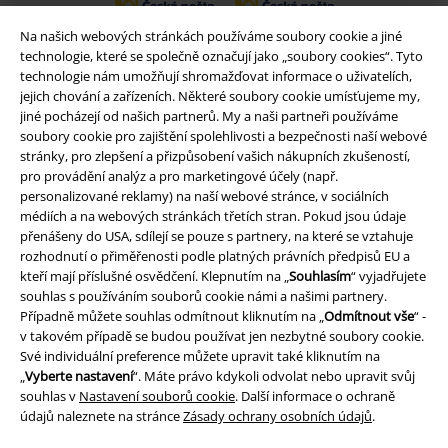
Na našich webových stránkách používáme soubory cookie a jiné
Balíkovna
Balík Do ruky
technologie, které se společně označují jako „soubory cookies“. Tyto
technologie nám umožňují shromažďovat informace o uživatelích,
jejich chování a zařízeních. Některé soubory cookie umísťujeme my,
EMP aplikaci
jiné pocházejí od našich partnerů. My a naši partneři používáme
soubory cookie pro zajištění spolehlivosti a bezpečnosti naší webové
Stáhněte si novou EMP aplikaci zdarma a využijte všechny nové
stránky, pro zlepšení a přizpůsobení vašich nákupních zkušeností,
funkce a výhody!
pro provádění analýz a pro marketingové účely (např.
personalizované reklamy) na naší webové stránce, v sociálních
médiích a na webových stránkách třetích stran. Pokud jsou údaje
přenášeny do USA, sdílejí se pouze s partnery, na které se vztahuje
rozhodnutí o přiměřenosti podle platných právních předpisů EU a
kteří mají příslušné osvědčení. Klepnutím na „
Souhlasím
“ vyjadřujete
A Warner Music Group Company
souhlas s používáním souborů cookie námi a našimi partnery.
Případně můžete souhlas odmítnout kliknutím na „
Odmítnout vše
“ -
v takovém případě se budou používat jen nezbytné soubory cookie.
Své individuální preference můžete upravit také kliknutím na
„
Vyberte nastavení
“. Máte právo kdykoli odvolat nebo upravit svůj
souhlas v
Nastavení souborů cookie
. Další informace o ochraně
údajů naleznete na stránce
Zásady ochrany osobních údajů
.