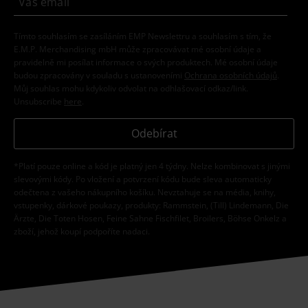
Tímto souhlasím se zasíláním EMP Newslettru a souhlasím s tím, že
E.M.P. Merchandising mbH může zpracovávat mé osobní údaje a
pravidelně mi posílat informace o svých produktech. Mé osobní údaje
budou zpracovány v souladu s ustanoveními
Ochrana osobních údajů
.
Můj souhlas mohu kdykoliv odvolat na odhlašovací odkaz/link.
Unsubscribe
here
.
Odebírat
*Platí pouze online a kód je platný jen 4 týdny. Nelze kombinovat s jinými
slevovými kódy. Po vložení a potvrzení kódu bude sleva automaticky
odečtena z vašeho nákupního košíku. Nevztahuje se na média, knihy,
vstupenky, dárkové poukazy, produkty: Rammstein, (Till) Lindemann, Die
Ärzte, Die Toten Hosen, Feine Sahne Fischfilet, Broilers, Böhse Onkelz a
zboží, jehož koupí podpoříte nadaci.