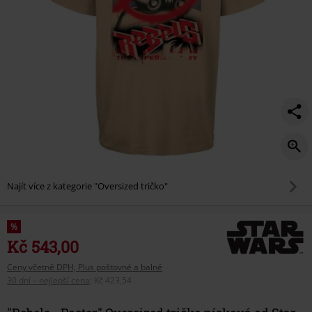
Najít více z kategorie "Oversized tričko"
%
Kč 543,00
Ceny včetně DPH, Plus poštovné a balné
30 dní – nejlepší cena
:
Kč 423,54