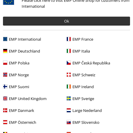
Please click here to visit EMP Online Shop for customers from
International
Ok
EMP International
EMP France
EMP Deutschland
EMP Italia
Naposledy navštívené
EMP Polska
EMP Česká Republika
EMP Norge
EMP Schweiz
EMP Suomi
EMP Ireland
EMP United Kingdom
EMP Sverige
EMP Danmark
Large Nederland
%
EMP Österreich
EMP Slovensko
Kč 543,00