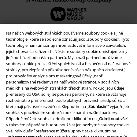
Na našich webových stránkách používáme soubory cookie a jiné
technologie, které se společně označují jako „soubory cookies“. Tyto
technologie nám umožňují shromažďovat informace o uživatelích,
jejich chování a zařízeních. Některé soubory cookie umísťujeme my,
jiné pocházejí od našich partnerů. My a naši partneři používáme
soubory cookie pro zajištění spolehlivosti a bezpečnosti naší webové
stránky, pro zlepšení a přizpůsobení vašich nákupních zkušeností,
pro provádění analýz a pro marketingové účely (např.
personalizované reklamy) na naší webové stránce, v sociálních
Právní informace
médiích a na webových stránkách třetích stran. Pokud jsou údaje
přenášeny do USA, sdílejí se pouze s partnery, na které se vztahuje
Podmínky
rozhodnutí o přiměřenosti podle platných právních předpisů EU a
kteří mají příslušné osvědčení. Klepnutím na „
Souhlasím
“ vyjadřujete
Prohlášení
souhlas s používáním souborů cookie námi a našimi partnery.
Případně můžete souhlas odmítnout kliknutím na „
Odmítnout vše
“ -
v takovém případě se budou používat jen nezbytné soubory cookie.
Ochrana osobních údajů
Své individuální preference můžete upravit také kliknutím na
„
Vyberte nastavení
“. Máte právo kdykoli odvolat nebo upravit svůj