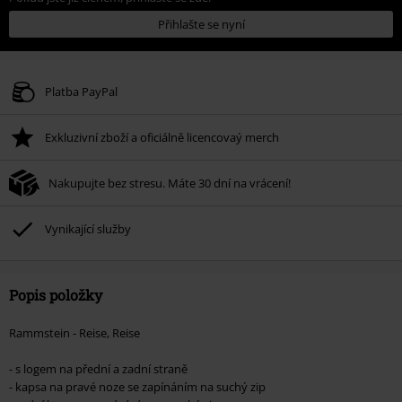
Přihlašte se nyní
Platba PayPal
Exkluzivní zboží a oficiálně licencovaý merch
Nakupujte bez stresu. Máte 30 dní na vrácení!
Vynikající služby
Popis položky
Rammstein - Reise, Reise
- s logem na přední a zadní straně
- kapsa na pravé noze se zapínáním na suchý zip