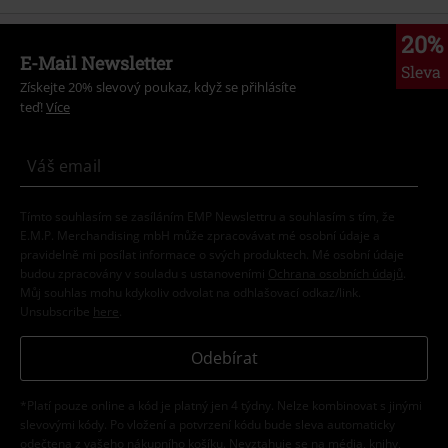
20%
E-Mail Newsletter
Sleva
Získejte 20% slevový poukaz, když se přihlásíte
teď!
Více
Tímto souhlasím se zasíláním EMP Newslettru a souhlasím s tím, že
E.M.P. Merchandising mbH může zpracovávat mé osobní údaje a
pravidelně mi posílat informace o svých produktech. Mé osobní údaje
budou zpracovány v souladu s ustanoveními
Ochrana osobních údajů
.
Můj souhlas mohu kdykoliv odvolat na odhlašovací odkaz/link.
Unsubscribe
here
.
Odebírat
*Platí pouze online a kód je platný jen 4 týdny. Nelze kombinovat s jinými
slevovými kódy. Po vložení a potvrzení kódu bude sleva automaticky
odečtena z vašeho nákupního košíku. Nevztahuje se na média, knihy,