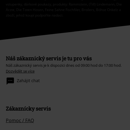
vstupenky, dárkové poukazy, produkty: Rammstein, (Till) Lindemann, Die
Ärzte, Die Toten Hosen, Feine Sahne Fischfilet, Broilers, Böhse Onkelz a
zboží, jehož koupí podpoříte nadaci.
Náš zákaznický servis je tu pro vás
Náš zákaznický servis je k dispozici dnes od 09:00 hod do 17:00 hod.
Dozvědět se více
Zahájit chat
Zákaznícky servis
Pomoc / FAQ