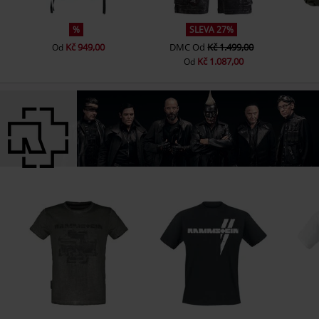
%
SLEVA 27%
Kč 949,00
DMC
Od
Kč 1.499,00
Od
Kč 1.087,00
Od