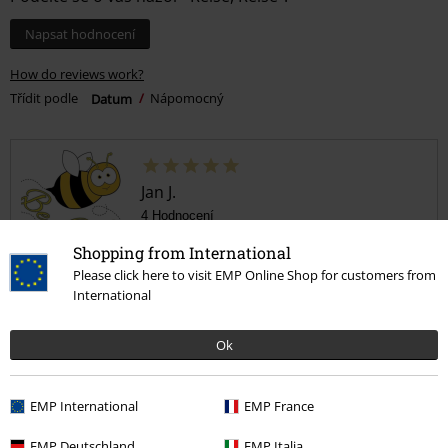
Napsat hodnocení
How do reviews work?
Třídit podle
Datum
Nápomocný
Jan J.
4 Hodnocení
Publikováno: Pondělí, 05.05.2025
Shopping from International
Výška postavy v metrech: 1,94
Please click here to visit EMP Online Shop for customers from
Zakoupena velikost: XL
International
Plavky snů
Skvělé ! Skvělé ! Skvělé !
Ok
EMP International
EMP France
EMP Deutschland
EMP Italia