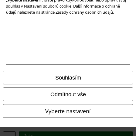
Likvidace odpadu a ochrana životního prostředí
souhlas v
Nastavení souborů cookie
. Další informace o ochraně
údajů naleznete na stránce
Zásady ochrany osobních údajů
.
Prohlášení o shodě
Informace o přístupnosti
Nastavení souborů cookie
Odstoupení od smlouvy
Všechny ceny jsou včetně DPH, bez
poštovného a balného
Souhlasím
© 1986-2026 EMP Merchandising
Odmítnout vše
Vyberte nastavení
Naše online obchody
EMP International
EMP France