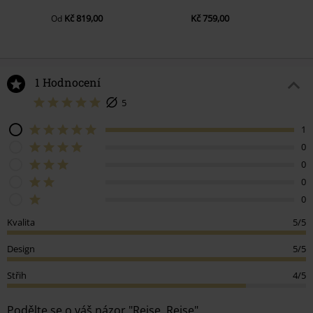
Kč 819,00
Kč 759,00
Od
1 Hodnocení
5
1
0
0
0
0
Kvalita
5/5
Design
5/5
Střih
4/5
Podělte se o váš názor "Reise, Reise".