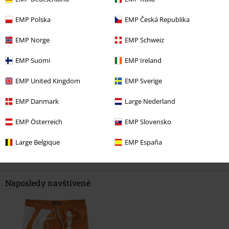
Kvalita
EMP Polska
EMP Česká Republika
5
Design
5
EMP Norge
EMP Schweiz
Střih
4
EMP Suomi
EMP Ireland
Ověřená recenze
EMP United Kingdom
EMP Sverige
Pomohlo Vám toto hodnocení?
EMP Danmark
Large Nederland
EMP Österreich
EMP Slovensko
Komentář
Large Belgique
EMP España
Naposledy navštívené