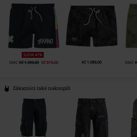
Germany
www.rammsteinshop.com
SLEVA 41%
Kč 1.089,00
DMC
Kč 1.399,00
Kč 819,00
DMC
K
Zákazníci také nakoupili