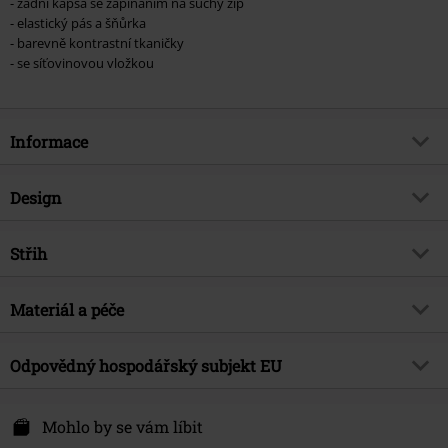
- zadní kapsa se zapínáním na suchý zip
- elastický pás a šňůrka
- barevně kontrastní tkaničky
- se síťovinovou vložkou
Informace
Zboží č.
387011
Design
Název
Reise, Reise
Typ výrobku
Plavecké šortky
Hudební žánr
Střih
Industrial
Vzor
běžný
Exkluzivně
Ne
Střih
šňůrky
Barva
Materiál a péče
oranžová/bílá
Téma produktů
Merch kapel, Kapely
Značka
ne
Vrchní materiál
100% polyester
Odpovědný hospodářský subjekt EU
Kapela
Rammstein
Upozornění k údržbě
Praní v pračce
Rammstein Merchandising OHG
Datum vydání
11/17/20
Hertzstr. 63 b
Mohlo by se vám líbit
Pohlaví
Muži
13158 Berlin