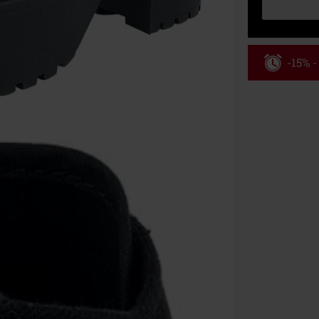
-15% 
Kód pou
Platné do 8/9/
Minimální hod
Po zadání kódu
Nelze kombinov
Rammstein, (Ti
dárkové poukaz