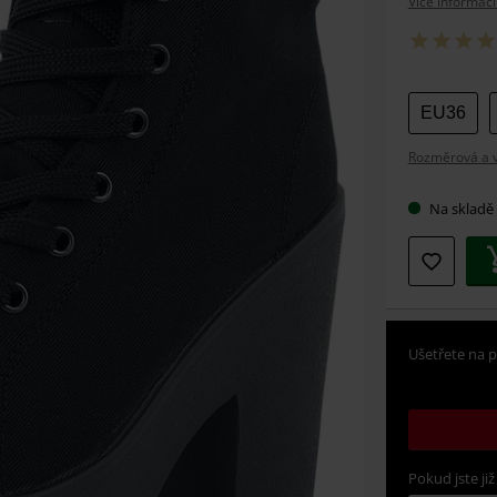
Více informací
Vybert
EU36
si
Rozměrová a ve
velikos
Na skladě
Ušetřete na p
Pokud jste již