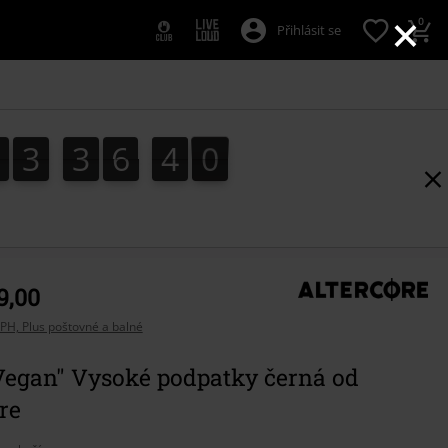
×
0
Přihlásit se
1
3
3
6
3
8
1
3
3
6
3
7
4
9
7
8
9,00
PH, Plus poštovné a balné
Vegan" Vysoké podpatky černá od
re