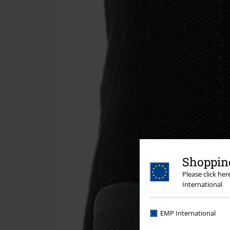
Shopping
Please click he
International
EMP International