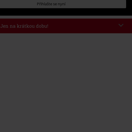
Přihlašte se nyní
- Jen na krátkou dobu!
kazu
WEEKEND
Kopírovat kód
26
nota objednávky 1.299 Kč.
 v košíku, se sleva uplatní automaticky.
at s jinými akciovými kódy. Sleva se nevztahuje na: knihy, média, vstupenky,
ll) Lindemann, Böhse Onkelz, Broilers, Die Ärzte, Die Toten Hosen, Metality,
y a položky, jejichž koupí podpoříte nadaci.