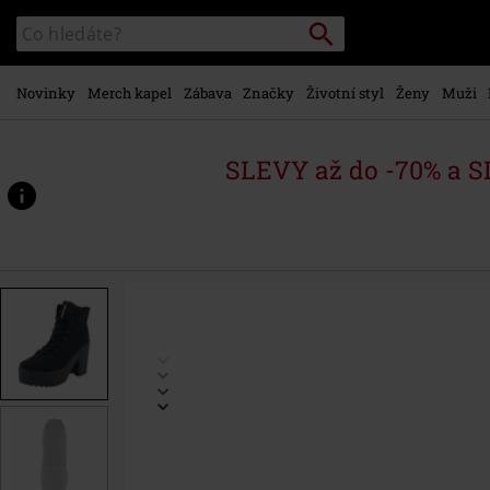
Přejít k
Vyhledávání
Katalog
hlavnímu
vyhledávání
obsahu
Novinky
Merch kapel
Zábava
Značky
Životní styl
Ženy
Muži
SLEVY až do -70% a 
https://www.emp-
shop.cz/p/roca-
vegan/442518.html