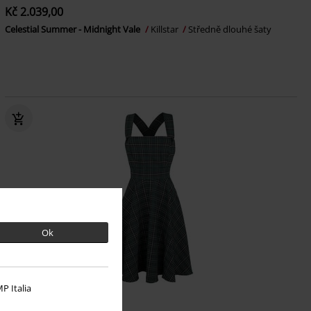
Kč 2.039,00
Celestial Summer - Midnight Vale
Killstar
Středně dlouhé šaty
Ok
P Italia
%
Téměř vyprodáno