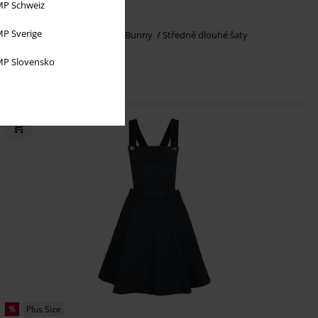
P Schweiz
Kč 1.579,00
P Sverige
Šaty Peebles Pinafore
Hell Bunny
Středně dlouhé šaty
P Slovensko
%
Plus Size