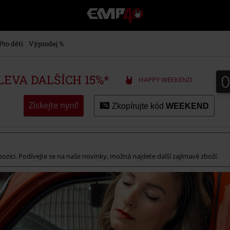
EMP
-
Hudba,
TV
Pro děti
Výprodej %
filmy
&
seriály,
SLEVA DALŠÍCH 15%*
HAPPY WEEKEND
Merch
pro
hráče,
Získejte nyní!
Zkopírujte kód
WEEKEND
Alternativní
móda
spozici. Podívejte se na naše novinky, možná najdete další zajímavé zboží.