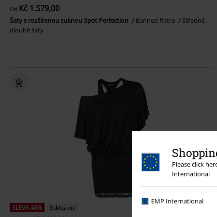
Kč 1.579,00
Od
Šaty s rozšírenou suknou Spot Perfection
Banned Retro
Středně
dlouhé šaty
Shopping
Please click he
International
EMP International
SLEVA 46%
Exkluzivní