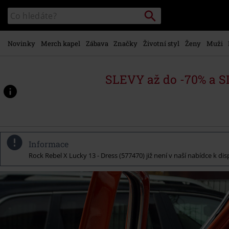
Přejít k
Vyhledávání
Katalog
hlavnímu
vyhledávání
obsahu
Novinky
Merch kapel
Zábava
Značky
Životní styl
Ženy
Muži
SLEVY až do -70% a 
Informace
Rock Rebel X Lucky 13 - Dress (577470) již není v naší nabídce k di