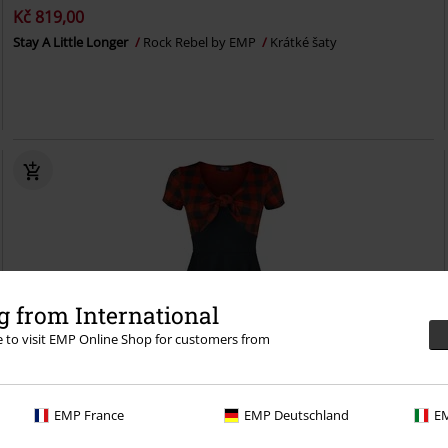
Kč 819,00
Stay A Little Longer
Rock Rebel by EMP
Krátké šaty
 from International
re to visit EMP Online Shop for customers from
EMP France
EMP Deutschland
EM
Téměř vyprodáno
Exkluzivní