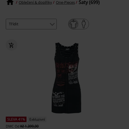
Šaty (699)
Oblečení & doplňky
One-Pieces
SLEVA 41%
Exkluzivní
DMC
Od
Kč 1.399,00