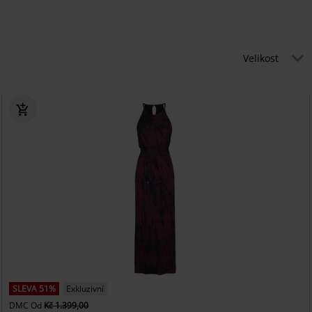
Velikost
SLEVA 51%
Exkluzivní
DMC
Od
Kč 1.399,00