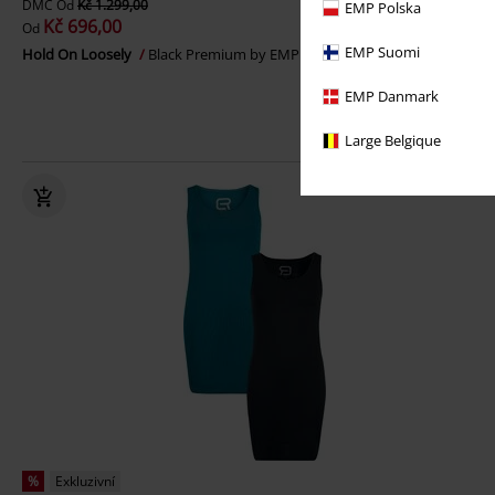
DMC
Od
Kč 1.299,00
EMP Polska
Kč 696,00
Od
EMP Suomi
Hold On Loosely
Black Premium by EMP
Krátké šaty
EMP Danmark
Large Belgique
%
Exkluzivní