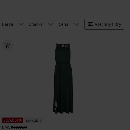
Barva
Značka
Cena
Všechny filtry
SLEVA 51%
Exkluzivní
DMC
Kč 899,00