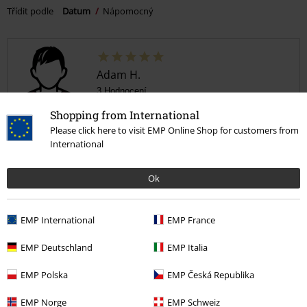
Třídit podle
Datum
Nápomocný
Adam H.
3 Hodnocení
Publikováno: Neděle, 27.11.2022
Shopping from International
Please click here to visit EMP Online Shop for customers from
Dobrá kvalita
International
Je skvělý
Ok
EMP International
EMP France
Kvalita
EMP Deutschland
EMP Italia
5
Design
EMP Polska
EMP Česká Republika
5
EMP Norge
EMP Schweiz
Ověřená recenze