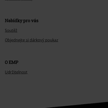
Nabídky pro vás
Soutěž
Objednejte si dárkový poukaz
O EMP
Udržitelnost