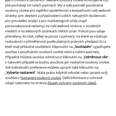
jejich chování a zařízeních. Některé soubory cookie umísťujeme my,
jiné pocházejí od našich partnerů. My a naši partneři používáme
soubory cookie pro zajištění spolehlivosti a bezpečnosti naší webové
stránky, pro zlepšení a přizpůsobení vašich nákupních zkušeností,
pro provádění analýz a pro marketingové účely (např.
personalizované reklamy) na naší webové stránce, v sociálních
Právní informace
médiích a na webových stránkách třetích stran. Pokud jsou údaje
přenášeny do USA, sdílejí se pouze s partnery, na které se vztahuje
Podmínky
rozhodnutí o přiměřenosti podle platných právních předpisů EU a
kteří mají příslušné osvědčení. Klepnutím na „
Souhlasím
“ vyjadřujete
Prohlášení
souhlas s používáním souborů cookie námi a našimi partnery.
Případně můžete souhlas odmítnout kliknutím na „
Odmítnout vše
“ -
Ochrana osobních údajů
v takovém případě se budou používat jen nezbytné soubory cookie.
Své individuální preference můžete upravit také kliknutím na
„
Vyberte nastavení
“. Máte právo kdykoli odvolat nebo upravit svůj
Likvidace odpadu a ochrana životního prostředí
souhlas v
Nastavení souborů cookie
. Další informace o ochraně
údajů naleznete na stránce
Zásady ochrany osobních údajů
.
Prohlášení o shodě
Informace o přístupnosti
Nastavení souborů cookie