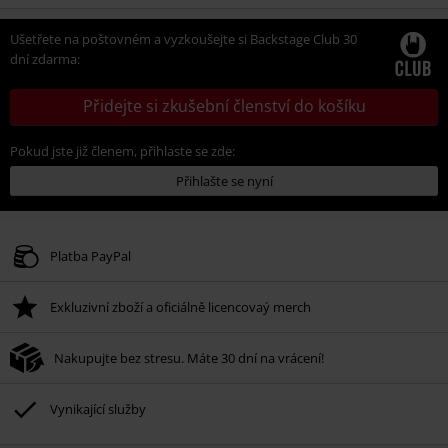
velikost
Ušetřete na poštovném a vyzkoušejte si Backstage Club 30
dní zdarma:
Přidejte si zkušební členství do košíku
Pokud jste již členem, přihlaste se zde:
Přihlašte se nyní
Platba PayPal
Exkluzivní zboží a oficiálně licencovaý merch
Nakupujte bez stresu. Máte 30 dní na vrácení!
Vynikající služby