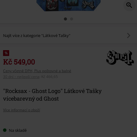
Najít více z kategorie "Látkové Tašky"
%
Kč 549,00
Ceny včetně DPH, Plus poštovné a balné
30 dní – nejlepší cena
:
Kč 466,65
"Rocksax - Ghost Logo" Látkové Tašky
vícebarevný od Ghost
Více informací o zboží
Vyberte
Na skladě
si