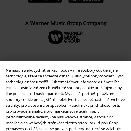
A Warner Music Group Company
Na našich webových stránkách používáme soubory cookie a jiné
technologie, které se společně označují jako „soubory cookies“. Tyto
technologie nám umožňují shromažďovat informace o uživatelích,
jejich chování a zařízeních. Některé soubory cookie umísťujeme my,
jiné pocházejí od našich partnerů. My a naši partneři používáme
soubory cookie pro zajištění spolehlivosti a bezpečnosti naší webové
stránky, pro zlepšení a přizpůsobení vašich nákupních zkušeností,
Právní informace
pro provádění analýz a pro marketingové účely (např.
personalizované reklamy) na naší webové stránce, v sociálních
Podmínky
médiích a na webových stránkách třetích stran. Pokud jsou údaje
přenášeny do USA, sdílejí se pouze s partnery, na které se vztahuje