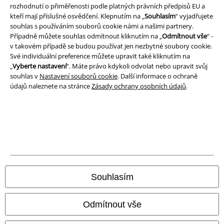
Prohlášení
rozhodnutí o přiměřenosti podle platných právních předpisů EU a
kteří mají příslušné osvědčení. Klepnutím na „
Souhlasím
“ vyjadřujete
Ochrana osobních údajů
souhlas s používáním souborů cookie námi a našimi partnery.
Případně můžete souhlas odmítnout kliknutím na „
Odmítnout vše
“ -
Likvidace odpadu a ochrana životního prostředí
v takovém případě se budou používat jen nezbytné soubory cookie.
Své individuální preference můžete upravit také kliknutím na
„
Vyberte nastavení
“. Máte právo kdykoli odvolat nebo upravit svůj
Prohlášení o shodě
souhlas v
Nastavení souborů cookie
. Další informace o ochraně
údajů naleznete na stránce
Zásady ochrany osobních údajů
.
Informace o přístupnosti
Nastavení souborů cookie
Odstoupení od smlouvy
Všechny ceny jsou včetně DPH, bez
poštovného a balného
© 1986-2026 EMP Merchandising
Souhlasím
Odmítnout vše