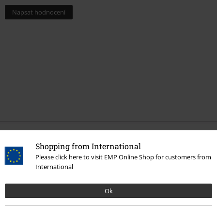
Napsat hodnocení
More categories. More options.
Shopping from International
Please click here to visit EMP Online Shop for customers from
Doplňky
Tašky
Objemné tašky
International
Doplňky
Tašky
Kabelky
Ok
Doplňky
Tašky
Tašky na rameno
Oblečení & doplňky
Tašky
Kabelky