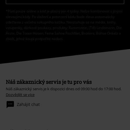
*Platí pouze online a kód je platný jen 4 týdny. Nelze kombinovat s jinými
slevovými kódy. Po vložení a potvrzení kódu bude sleva automaticky
odečtena z vašeho nákupního košíku. Nevztahuje se na média, knihy,
vstupenky, dárkové poukazy, produkty: Rammstein, (Till) Lindemann, Die
Ärzte, Die Toten Hosen, Feine Sahne Fischfilet, Broilers, Böhse Onkelz a
zboží, jehož koupí podpoříte nadaci.
Náš zákaznický servis je tu pro vás
Náš zákaznický servis je k dispozici dnes od 09:00 hod do 17:00 hod.
Dozvědět se více
Zahájit chat