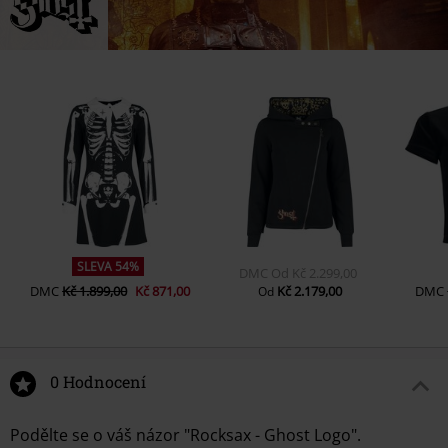
SLEVA 54%
DMC
Od
Kč 2.299,00
DMC
Kč 1.899,00
Kč 871,00
Kč 2.179,00
DMC
Od
0 Hodnocení
Podělte se o váš názor "Rocksax - Ghost Logo".