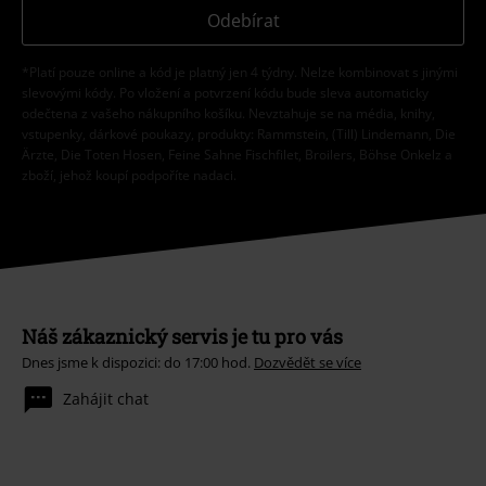
Odebírat
*Platí pouze online a kód je platný jen 4 týdny. Nelze kombinovat s jinými
slevovými kódy. Po vložení a potvrzení kódu bude sleva automaticky
odečtena z vašeho nákupního košíku. Nevztahuje se na média, knihy,
vstupenky, dárkové poukazy, produkty: Rammstein, (Till) Lindemann, Die
Ärzte, Die Toten Hosen, Feine Sahne Fischfilet, Broilers, Böhse Onkelz a
zboží, jehož koupí podpoříte nadaci.
Náš zákaznický servis je tu pro vás
Dnes jsme k dispozici: do 17:00 hod.
Dozvědět se více
Zahájit chat