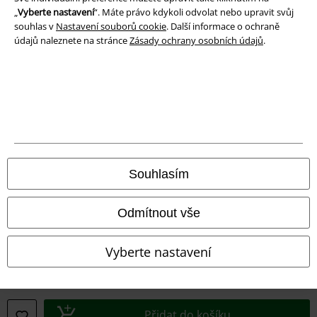
Prohlášení
„
Vyberte nastavení
“. Máte právo kdykoli odvolat nebo upravit svůj
souhlas v
Nastavení souborů cookie
. Další informace o ochraně
Ochrana osobních údajů
údajů naleznete na stránce
Zásady ochrany osobních údajů
.
Likvidace odpadu a ochrana životního prostředí
Prohlášení o shodě
Informace o přístupnosti
Nastavení souborů cookie
Souhlasím
Odstoupení od smlouvy
Odmítnout vše
Všechny ceny jsou včetně DPH, bez
poštovného a balného
© 1986-2026 EMP Merchandising
Vyberte nastavení
Přidat do košíku