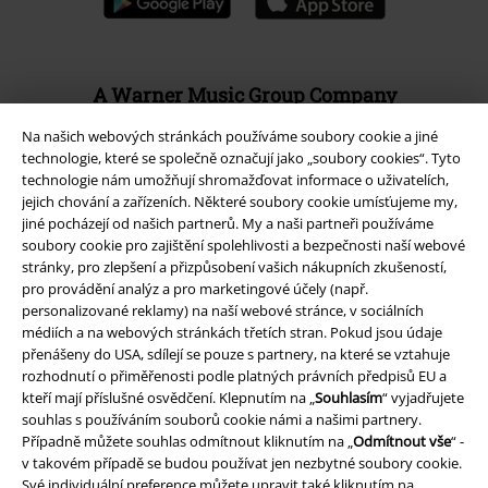
A Warner Music Group Company
Na našich webových stránkách používáme soubory cookie a jiné
technologie, které se společně označují jako „soubory cookies“. Tyto
technologie nám umožňují shromažďovat informace o uživatelích,
jejich chování a zařízeních. Některé soubory cookie umísťujeme my,
jiné pocházejí od našich partnerů. My a naši partneři používáme
soubory cookie pro zajištění spolehlivosti a bezpečnosti naší webové
stránky, pro zlepšení a přizpůsobení vašich nákupních zkušeností,
pro provádění analýz a pro marketingové účely (např.
personalizované reklamy) na naší webové stránce, v sociálních
médiích a na webových stránkách třetích stran. Pokud jsou údaje
přenášeny do USA, sdílejí se pouze s partnery, na které se vztahuje
rozhodnutí o přiměřenosti podle platných právních předpisů EU a
kteří mají příslušné osvědčení. Klepnutím na „
Souhlasím
“ vyjadřujete
Právní informace
souhlas s používáním souborů cookie námi a našimi partnery.
Případně můžete souhlas odmítnout kliknutím na „
Odmítnout vše
“ -
Podmínky
v takovém případě se budou používat jen nezbytné soubory cookie.
Své individuální preference můžete upravit také kliknutím na