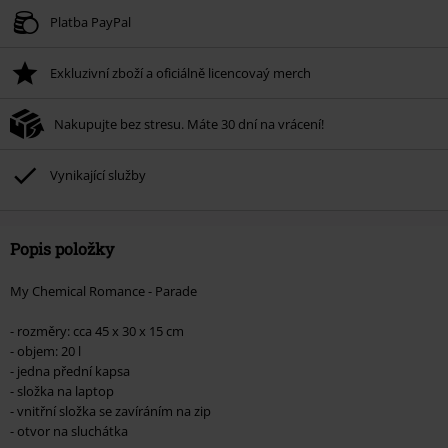
Platí jen pro 8/6/26 od 16:00 do 23:59 hodin.
Platba PayPal
Minimální hodnota objednávky 1.299 Kč.
Exkluzivní zboží a oficiálně licencovaý merch
Po zadání kódu v košíku, se sleva uplatní automaticky.
Nelze kombinovat s jinými akciovými kódy. Sleva se nevztahuje na: knihy,
Nakupujte bez stresu. Máte 30 dní na vrácení!
média, vstupenky, Rammstein, (Till) Lindemann, Böhse Onkelz, Broilers, Die
Ärzte, Die Toten Hosen, Metality, dárkové poukazy a položky, jejichž koupí
podpoříte nadaci.
Vynikající služby
Popis položky
My Chemical Romance - Parade
- rozměry: cca 45 x 30 x 15 cm
- objem: 20 l
- jedna přední kapsa
- složka na laptop
- vnitřní složka se zavíráním na zip
- otvor na sluchátka