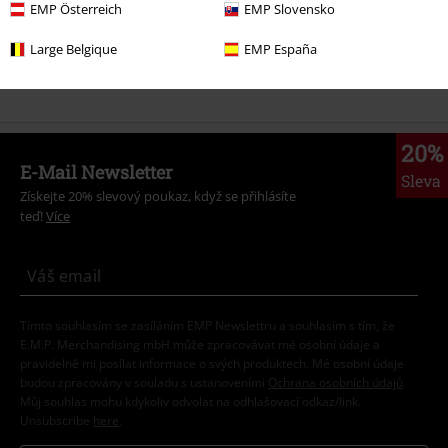
EMP Österreich
EMP Slovensko
Výprodej %
Ženy
Doplňky
Large Belgique
EMP España
Merch kapel
Žánr
Alternative Indie
20%
E-Mail Newsletter
Sleva
Získejte 20% slevový poukaz, když se přihlásíte
teď!
Více
Tímto souhlasím se zasíláním EMP Newslettru a souhlasím s tím, že
E.M.P. Merchandising mbH může zpracovávat mé osobní údaje a
pravidelně mi posílat informace o svých produktech. Mé osobní údaje
budou zpracovány v souladu s ustanoveními
Ochrana osobních údajů
.
Můj souhlas mohu kdykoliv odvolat na odhlašovací odkaz/link.
Unsubscribe
here
.