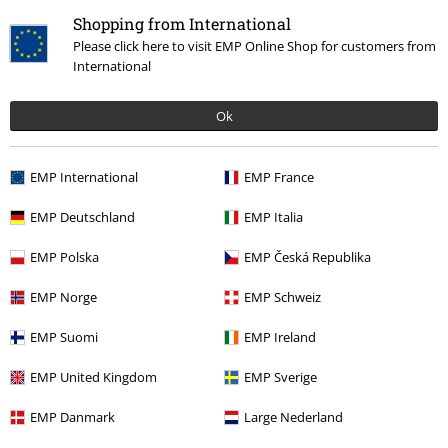
Podělte se o váš názor "Rocksax - Parade".
Shopping from International
Please click here to visit EMP Online Shop for customers from
Napsat hodnocení
International
Ok
EMP International
EMP France
EMP Deutschland
EMP Italia
EMP Polska
EMP Česká Republika
EMP Norge
EMP Schweiz
More categories. More options.
EMP Suomi
EMP Ireland
Merch kapel
Doplnky
EMP United Kingdom
EMP Sverige
Merch kapel
Tašky & batohy
EMP Danmark
Large Nederland
Doplňky
Tašky
Batohy