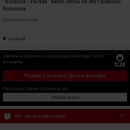
"Rocksax - Parade" Batoh černá od My Chemical
Romance
Více informací o zboží
Vyberte
Na skladě
si
velikost
Ušetřete na poštovném a vyzkoušejte si Backstage Club 30
dní zdarma:
Přidejte si zkušební členství do košíku
Pokud jste již členem, přihlaste se zde:
Přihlašte se nyní
-15% - Jen na krátkou dobu!
Kód poukazu
AFTERWORK
Kopírovat kód