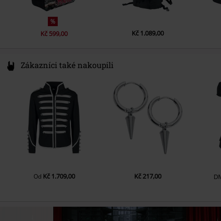
%
Kč 1.089,00
Kč 599,00
Zákazníci také nakoupili
Kč 1.709,00
Kč 217,00
Od
D