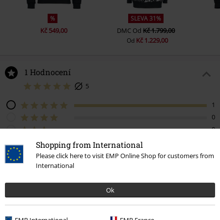
%
SLEVA 31%
Kč 549,00
DMC
Od
Kč 1.799,00
Kč 1.229,00
Od
1 Hodnocení
5
1
0
0
0
Shopping from International
0
Please click here to visit EMP Online Shop for customers from
International
Podělte se o váš názor "Samolepka Rockhand".
Ok
Napsat hodnocení
EMP International
EMP France