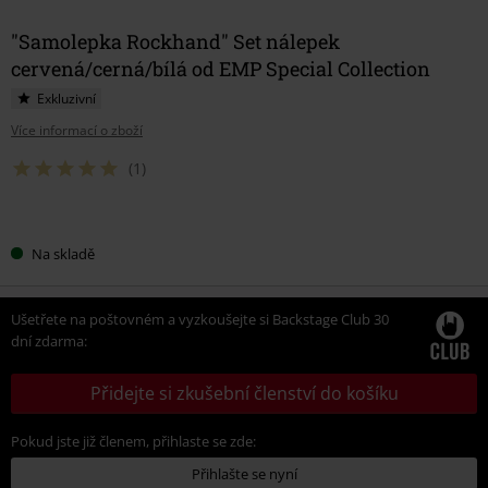
"Samolepka Rockhand" Set nálepek
cervená/cerná/bílá od EMP Special Collection
Exkluzivní
Více informací o zboží
(1)
Vyberte
Na skladě
si
velikost
Ušetřete na poštovném a vyzkoušejte si Backstage Club 30
dní zdarma:
Přidejte si zkušební členství do košíku
Pokud jste již členem, přihlaste se zde:
Přihlašte se nyní