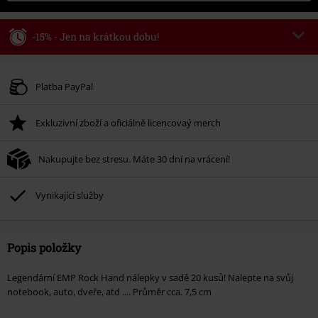
-15% - Jen na krátkou dobu!
Kód poukazu
WEEKEND
Kopírovat kód
Platné do 8/9/26
Platba PayPal
Minimální hodnota objednávky 1.299 Kč.
Exkluzivní zboží a oficiálně licencovaý merch
Po zadání kódu v košíku, se sleva uplatní automaticky.
Nelze kombinovat s jinými akciovými kódy. Sleva se nevztahuje na: knihy,
Nakupujte bez stresu. Máte 30 dní na vrácení!
média, vstupenky, Rammstein, (Till) Lindemann, Böhse Onkelz, Broilers, Die
Ärzte, Die Toten Hosen, Metality, dárkové poukazy a položky, jejichž koupí
podpoříte nadaci.
Vynikající služby
Popis položky
Legendární EMP Rock Hand nálepky v sadě 20 kusů! Nalepte na svůj
notebook, auto, dveře, atd .... Průměr cca. 7,5 cm