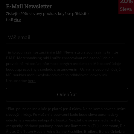
20%
E-Mail Newsletter
Sleva
Získejte 20% slevový poukaz, když se přihlásíte
teď!
Více
Tímto souhlasím se zasíláním EMP Newslettru a souhlasím s tím, že
E.M.P. Merchandising mbH může zpracovávat mé osobní údaje a
pravidelně mi posílat informace o svých produktech. Mé osobní údaje
budou zpracovány v souladu s ustanoveními
Ochrana osobních údajů
.
Můj souhlas mohu kdykoliv odvolat na odhlašovací odkaz/link.
Unsubscribe
here
.
Odebírat
*Platí pouze online a kód je platný jen 4 týdny. Nelze kombinovat s jinými
slevovými kódy. Po vložení a potvrzení kódu bude sleva automaticky
odečtena z vašeho nákupního košíku. Nevztahuje se na média, knihy,
vstupenky, dárkové poukazy, produkty: Rammstein, (Till) Lindemann, Die
Ärzte, Die Toten Hosen, Feine Sahne Fischfilet, Broilers, Böhse Onkelz a