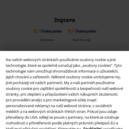
Doprava
Balíkovna
Balík Do ruky
Na našich webových stránkách používáme soubory cookie a jiné
EMP aplikaci
technologie, které se společně označují jako „soubory cookies“. Tyto
Stáhněte si novou EMP aplikaci zdarma a využijte všechny nové
technologie nám umožňují shromažďovat informace o uživatelích,
funkce a výhody!
jejich chování a zařízeních. Některé soubory cookie umísťujeme my,
jiné pocházejí od našich partnerů. My a naši partneři používáme
soubory cookie pro zajištění spolehlivosti a bezpečnosti naší webové
stránky, pro zlepšení a přizpůsobení vašich nákupních zkušeností,
pro provádění analýz a pro marketingové účely (např.
personalizované reklamy) na naší webové stránce, v sociálních
A Warner Music Group Company
médiích a na webových stránkách třetích stran. Pokud jsou údaje
přenášeny do USA, sdílejí se pouze s partnery, na které se vztahuje
rozhodnutí o přiměřenosti podle platných právních předpisů EU a
kteří mají příslušné osvědčení. Klepnutím na „
Souhlasím
“ vyjadřujete