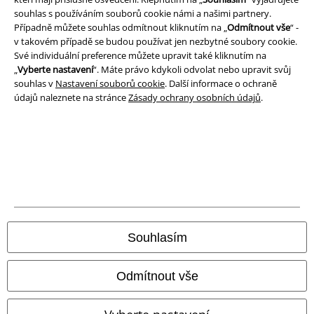
souhlas s používáním souborů cookie námi a našimi partnery.
Případně můžete souhlas odmítnout kliknutím na „
Odmítnout vše
“ -
v takovém případě se budou používat jen nezbytné soubory cookie.
Své individuální preference můžete upravit také kliknutím na
„
Vyberte nastavení
“. Máte právo kdykoli odvolat nebo upravit svůj
souhlas v
Nastavení souborů cookie
. Další informace o ochraně
údajů naleznete na stránce
Zásady ochrany osobních údajů
.
Právní informace
Podmínky
Prohlášení
Souhlasím
Ochrana osobních údajů
Odmítnout vše
Likvidace odpadu a ochrana životního prostředí
Prohlášení o shodě