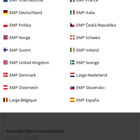
EMP Deutschland
EMP Italia
How do reviews work?
Třídit podle
Datum
Nápomocný
EMP Polska
EMP Česká Republika
EMP Norge
EMP Schweiz
EMP Suomi
EMP Ireland
Leona R.
1 Hodnocení
EMP United Kingdom
EMP Sverige
Publikováno: Pátek, 16.12.2016
EMP Danmark
Large Nederland
Leon
EMP Österreich
EMP Slovensko
Samolepky už dvě doma mám. Líbí se mi jejich jednoduchý desing.
Jsou velké a úžasně drží. To že jsou super dokázalo i to že mi můj
Large Belgique
EMP España
táta jednu z těch dvou zabavil :-D
Pomohlo Vám toto hodnocení?