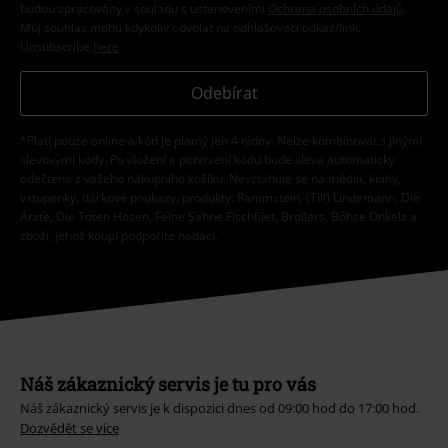
budou zpracovány v souladu s ustanoveními
Ochrana osobních údajů
.
Můj souhlas mohu kdykoliv odvolat na odhlašovací odkaz/link.
Unsubscribe
here
.
Odebírat
*Platí pouze online a kód je platný jen 4 týdny. Nelze kombinovat s jinými
slevovými kódy. Po vložení a potvrzení kódu bude sleva automaticky
odečtena z vašeho nákupního košíku. Nevztahuje se na média, knihy,
vstupenky, dárkové poukazy, produkty: Rammstein, (Till) Lindemann, Die
Ärzte, Die Toten Hosen, Feine Sahne Fischfilet, Broilers, Böhse Onkelz a
zboží, jehož koupí podpoříte nadaci.
Náš zákaznický servis je tu pro vás
Náš zákaznický servis je k dispozici dnes od 09:00 hod do 17:00 hod.
Dozvědět se více