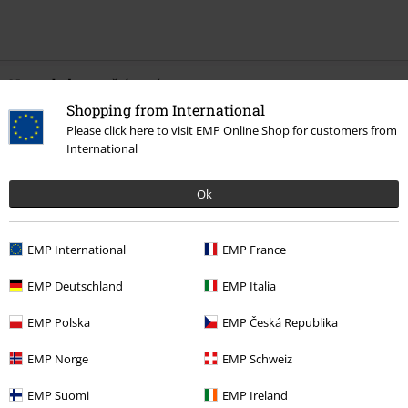
Naposledy navštívené
Shopping from International
Please click here to visit EMP Online Shop for customers from
International
Ok
EMP International
EMP France
%
EMP Deutschland
EMP Italia
Kč 949,00
EMP Polska
EMP Česká Republika
EMP Norge
EMP Schweiz
More categories. More options.
Oblečení
Svetry & mikiny
Bavlněná trička
EMP Suomi
EMP Ireland