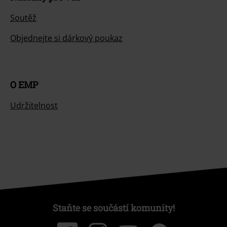
Soutěž
Objednejte si dárkový poukaz
O EMP
Udržitelnost
Staňte se součástí komunity!