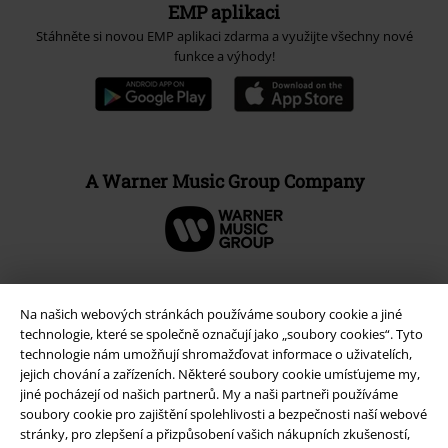
EMP aplikaci
Stáhněte si novou EMP aplikaci zdarma a využijte všechny nové
funkce a výhody!
A Warner Music Group Company
Na našich webových stránkách používáme soubory cookie a jiné
technologie, které se společně označují jako „soubory cookies“. Tyto
technologie nám umožňují shromažďovat informace o uživatelích,
jejich chování a zařízeních. Některé soubory cookie umísťujeme my,
jiné pocházejí od našich partnerů. My a naši partneři používáme
soubory cookie pro zajištění spolehlivosti a bezpečnosti naší webové
stránky, pro zlepšení a přizpůsobení vašich nákupních zkušeností,