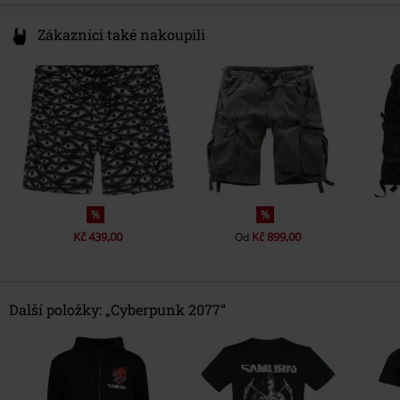
Zákazníci také nakoupili
%
%
Kč 439,00
Kč 899,00
Od
Další položky: „Cyberpunk 2077“