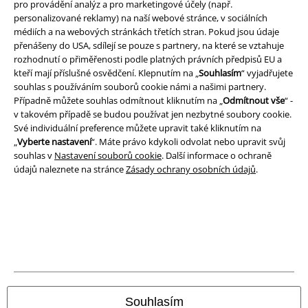
pro provádění analýz a pro marketingové účely (např.
Právní informace
personalizované reklamy) na naší webové stránce, v sociálních
médiích a na webových stránkách třetích stran. Pokud jsou údaje
Podmínky
přenášeny do USA, sdílejí se pouze s partnery, na které se vztahuje
rozhodnutí o přiměřenosti podle platných právních předpisů EU a
Prohlášení
kteří mají příslušné osvědčení. Klepnutím na „
Souhlasím
“ vyjadřujete
souhlas s používáním souborů cookie námi a našimi partnery.
Případně můžete souhlas odmítnout kliknutím na „
Odmítnout vše
“ -
Ochrana osobních údajů
v takovém případě se budou používat jen nezbytné soubory cookie.
Své individuální preference můžete upravit také kliknutím na
Likvidace odpadu a ochrana životního prostředí
„
Vyberte nastavení
“. Máte právo kdykoli odvolat nebo upravit svůj
souhlas v
Nastavení souborů cookie
. Další informace o ochraně
Prohlášení o shodě
údajů naleznete na stránce
Zásady ochrany osobních údajů
.
Informace o přístupnosti
Nastavení souborů cookie
Odstoupení od smlouvy
Všechny ceny jsou včetně DPH, bez
poštovného a balného
Souhlasím
© 1986-2026 EMP Merchandising