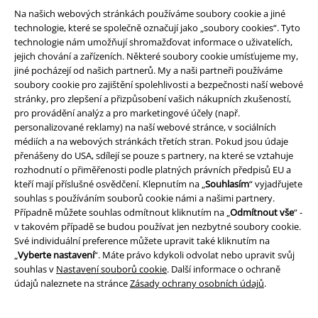
Na našich webových stránkách používáme soubory cookie a jiné
technologie, které se společně označují jako „soubory cookies“. Tyto
technologie nám umožňují shromažďovat informace o uživatelích,
jejich chování a zařízeních. Některé soubory cookie umísťujeme my,
jiné pocházejí od našich partnerů. My a naši partneři používáme
soubory cookie pro zajištění spolehlivosti a bezpečnosti naší webové
stránky, pro zlepšení a přizpůsobení vašich nákupních zkušeností,
pro provádění analýz a pro marketingové účely (např.
Právní informace
personalizované reklamy) na naší webové stránce, v sociálních
médiích a na webových stránkách třetích stran. Pokud jsou údaje
Podmínky
přenášeny do USA, sdílejí se pouze s partnery, na které se vztahuje
rozhodnutí o přiměřenosti podle platných právních předpisů EU a
Prohlášení
kteří mají příslušné osvědčení. Klepnutím na „
Souhlasím
“ vyjadřujete
souhlas s používáním souborů cookie námi a našimi partnery.
Případně můžete souhlas odmítnout kliknutím na „
Odmítnout vše
“ -
Ochrana osobních údajů
v takovém případě se budou používat jen nezbytné soubory cookie.
Své individuální preference můžete upravit také kliknutím na
Likvidace odpadu a ochrana životního prostředí
„
Vyberte nastavení
“. Máte právo kdykoli odvolat nebo upravit svůj
souhlas v
Nastavení souborů cookie
. Další informace o ochraně
Prohlášení o shodě
údajů naleznete na stránce
Zásady ochrany osobních údajů
.
Informace o přístupnosti