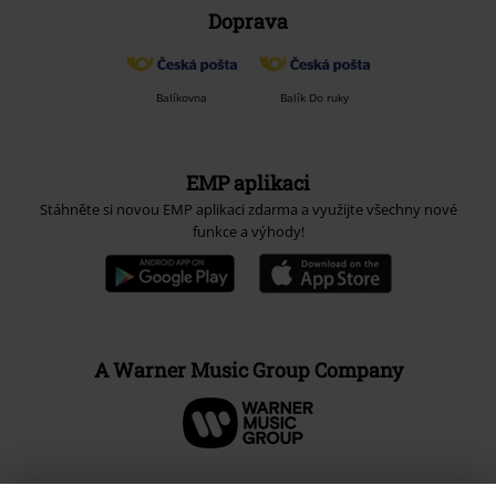
Doprava
Balíkovna
Balík Do ruky
EMP aplikaci
Stáhněte si novou EMP aplikaci zdarma a využijte všechny nové
funkce a výhody!
A Warner Music Group Company