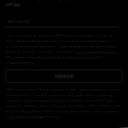
teď!
Více
Tímto souhlasím se zasíláním EMP Newslettru a souhlasím s tím, že
E.M.P. Merchandising mbH může zpracovávat mé osobní údaje a
pravidelně mi posílat informace o svých produktech. Mé osobní údaje
budou zpracovány v souladu s ustanoveními
Ochrana osobních údajů
.
Můj souhlas mohu kdykoliv odvolat na odhlašovací odkaz/link.
Unsubscribe
here
.
Odebírat
*Platí pouze online a kód je platný jen 4 týdny. Nelze kombinovat s jinými
slevovými kódy. Po vložení a potvrzení kódu bude sleva automaticky
odečtena z vašeho nákupního košíku. Nevztahuje se na média, knihy,
vstupenky, dárkové poukazy, produkty: Rammstein, (Till) Lindemann, Die
Ärzte, Die Toten Hosen, Feine Sahne Fischfilet, Broilers, Böhse Onkelz a
zboží, jehož koupí podpoříte nadaci.