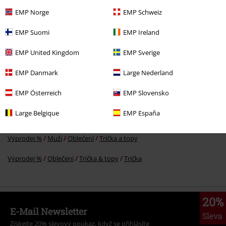
EMP Norge
EMP Schweiz
Kč 489,00
EMP Suomi
EMP Ireland
EMP United Kingdom
EMP Sverige
More categories. More options.
EMP Danmark
Large Nederland
Oblečení & doplňky
Topy
Trička
EMP Österreich
EMP Slovensko
Oblečení
Trička a topy
Trička
Large Belgique
EMP España
Témata
Černé oblečení
černé trička
Výprodej %
Muži
Oblečení
Trička a topy
Výprodej %
Oblečení
Trička & topy
Trička
20%
E-Mail Newsletter
Sleva
Získejte 20% slevový poukaz, když se přihlásíte