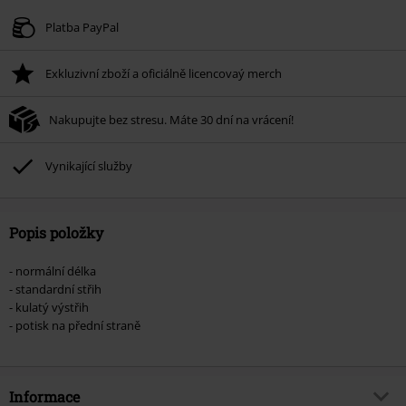
Platné do 8/9/26
Platba PayPal
Minimální hodnota objednávky 1.299 Kč.
Exkluzivní zboží a oficiálně licencovaý merch
Po zadání kódu v košíku, se sleva uplatní automaticky.
Nelze kombinovat s jinými akciovými kódy. Sleva se nevztahuje na: knihy,
Nakupujte bez stresu. Máte 30 dní na vrácení!
média, vstupenky, Rammstein, (Till) Lindemann, Böhse Onkelz, Broilers, Die
Ärzte, Die Toten Hosen, Metality, dárkové poukazy a položky, jejichž koupí
podpoříte nadaci.
Vynikající služby
Popis položky
- normální délka
- standardní střih
- kulatý výstřih
- potisk na přední straně
Informace