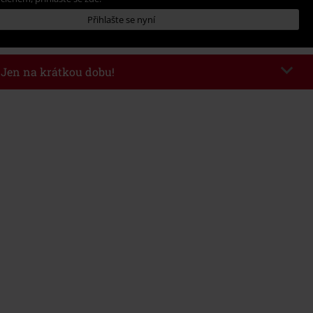
Přihlašte se nyní
- Jen na krátkou dobu!
kazu
WEEKEND
Kopírovat kód
26
nota objednávky 1.299 Kč.
 v košíku, se sleva uplatní automaticky.
at s jinými akciovými kódy. Sleva se nevztahuje na: knihy, média, vstupenky,
ll) Lindemann, Böhse Onkelz, Broilers, Die Ärzte, Die Toten Hosen, Metality,
y a položky, jejichž koupí podpoříte nadaci.