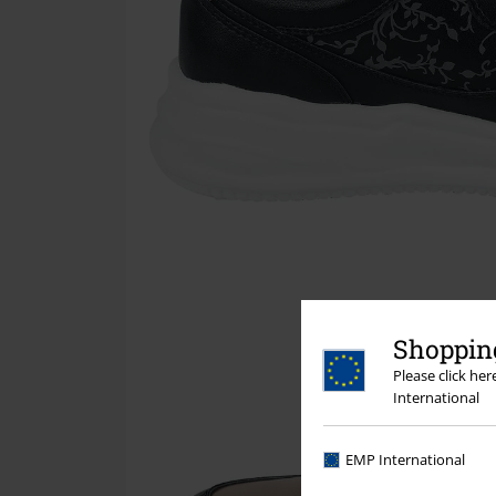
Shopping
Please click he
International
EMP International