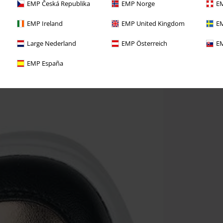
EMP Česká Republika
EMP Norge
EM
EMP Ireland
EMP United Kingdom
EM
Large Nederland
EMP Österreich
EM
EMP España