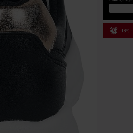
-15% 
Kód pou
Platné do 8/9/
Minimální hod
Po zadání kódu
Nelze kombinov
Rammstein, (Ti
dárkové poukaz