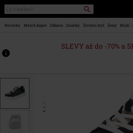
Přejít k
Vyhledávání
Katalog
hlavnímu
vyhledávání
obsahu
Novinky
Merch kapel
Zábava
Značky
Životní styl
Ženy
Muži
SLEVY až do -70% a 
https://www.emp-
shop.cz/p/sansa-
stark/538712.html