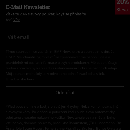
20%
E-Mail Newsletter
Sleva
Získejte 20% slevový poukaz, když se přihlásíte
teď!
Více
Tímto souhlasím se zasíláním EMP Newslettru a souhlasím s tím, že
E.M.P. Merchandising mbH může zpracovávat mé osobní údaje a
pravidelně mi posílat informace o svých produktech. Mé osobní údaje
budou zpracovány v souladu s ustanoveními
Ochrana osobních údajů
.
Můj souhlas mohu kdykoliv odvolat na odhlašovací odkaz/link.
Unsubscribe
here
.
Odebírat
*Platí pouze online a kód je platný jen 4 týdny. Nelze kombinovat s jinými
slevovými kódy. Po vložení a potvrzení kódu bude sleva automaticky
odečtena z vašeho nákupního košíku. Nevztahuje se na média, knihy,
vstupenky, dárkové poukazy, produkty: Rammstein, (Till) Lindemann, Die
Ärzte, Die Toten Hosen, Feine Sahne Fischfilet, Broilers, Böhse Onkelz a