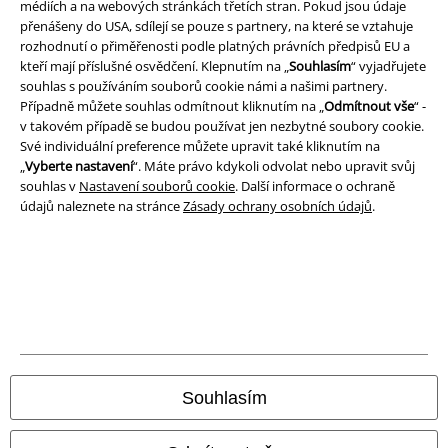
médiích a na webových stránkách třetích stran. Pokud jsou údaje
přenášeny do USA, sdílejí se pouze s partnery, na které se vztahuje
rozhodnutí o přiměřenosti podle platných právních předpisů EU a
kteří mají příslušné osvědčení. Klepnutím na „
Souhlasím
“ vyjadřujete
souhlas s používáním souborů cookie námi a našimi partnery.
Případně můžete souhlas odmítnout kliknutím na „
Odmítnout vše
“ -
v takovém případě se budou používat jen nezbytné soubory cookie.
Své individuální preference můžete upravit také kliknutím na
„
Vyberte nastavení
“. Máte právo kdykoli odvolat nebo upravit svůj
souhlas v
Nastavení souborů cookie
. Další informace o ochraně
údajů naleznete na stránce
Zásady ochrany osobních údajů
.
Právní informace
Podmínky
Prohlášení
Ochrana osobních údajů
Souhlasím
Likvidace odpadu a ochrana životního prostředí