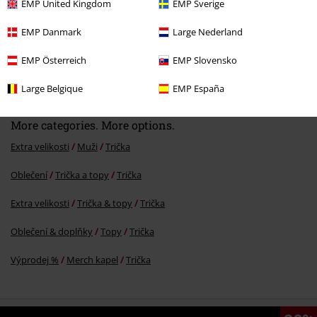
EMP United Kingdom
EMP Sverige
EMP Danmark
Large Nederland
EMP Österreich
EMP Slovensko
Kč 759,00
Large Belgique
EMP España
More categories. More options.
Extra velikosti
Muži
Trička
Oblečení
Trička a topy
Trička
Extra velikosti
Trička & topy
Trička
Oblečení & doplňky
Topy
Trička
Výprodej %
Merch kapel
Trička