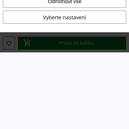
Odmítnout vše
Prohlášení o shodě
Vyberte nastavení
Informace o přístupnosti
Nastavení souborů cookie
Přidat do košíku
Odstoupení od smlouvy
Všechny ceny jsou včetně DPH, bez
poštovného a balného
© 1986-2026 EMP Merchandising
Naše online obchody
EMP International
EMP France
EMP Deutschland