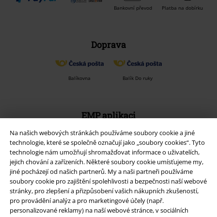
Bankovní převod
Platba na dobírku
Doprava
Balíkovna
Balík Do ruky
EMP aplikaci
Stáhněte si novou EMP aplikaci zdarma a využijte všechny nové
Na našich webových stránkách používáme soubory cookie a jiné
funkce a výhody!
technologie, které se společně označují jako „soubory cookies“. Tyto
technologie nám umožňují shromažďovat informace o uživatelích,
jejich chování a zařízeních. Některé soubory cookie umísťujeme my,
jiné pocházejí od našich partnerů. My a naši partneři používáme
soubory cookie pro zajištění spolehlivosti a bezpečnosti naší webové
stránky, pro zlepšení a přizpůsobení vašich nákupních zkušeností,
A Warner Music Group Company
pro provádění analýz a pro marketingové účely (např.
personalizované reklamy) na naší webové stránce, v sociálních