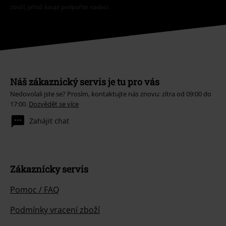
zboží, jehož koupí podpoříte nadaci.
Náš zákaznický servis je tu pro vás
Nedovolali jste se? Prosím, kontaktujte nás znovu: zítra od 09:00 do
17:00.
Dozvědět se více
Zahájit chat
Zákaznícky servis
Pomoc / FAQ
Podmínky vracení zboží