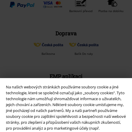
Bankovní převod
Platba na dobírku
Doprava
Balíkovna
Balík Do ruky
EMP aplikaci
Stáhněte si novou EMP aplikaci zdarma a využijte všechny nové
Na našich webových stránkách používáme soubory cookie a jiné
funkce a výhody!
technologie, které se společně označují jako „soubory cookies“. Tyto
technologie nám umožňují shromažďovat informace o uživatelích,
jejich chování a zařízeních. Některé soubory cookie umísťujeme my,
jiné pocházejí od našich partnerů. My a naši partneři používáme
soubory cookie pro zajištění spolehlivosti a bezpečnosti naší webové
stránky, pro zlepšení a přizpůsobení vašich nákupních zkušeností,
A Warner Music Group Company
pro provádění analýz a pro marketingové účely (např.