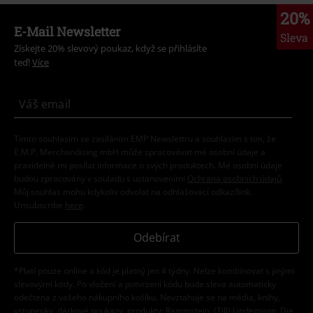
20%
E-Mail Newsletter
Sleva
Získejte 20% slevový poukaz, když se přihlásíte
teď!
Více
Tímto souhlasím se zasíláním EMP Newslettru a souhlasím s tím, že
E.M.P. Merchandising mbH může zpracovávat mé osobní údaje a
pravidelně mi posílat informace o svých produktech. Mé osobní údaje
budou zpracovány v souladu s ustanoveními
Ochrana osobních údajů
.
Můj souhlas mohu kdykoliv odvolat na odhlašovací odkaz/link.
Unsubscribe
here
.
Odebírat
*Platí pouze online a kód je platný jen 4 týdny. Nelze kombinovat s jinými
slevovými kódy. Po vložení a potvrzení kódu bude sleva automaticky
odečtena z vašeho nákupního košíku. Nevztahuje se na média, knihy,
vstupenky, dárkové poukazy, produkty: Rammstein, (Till) Lindemann, Die