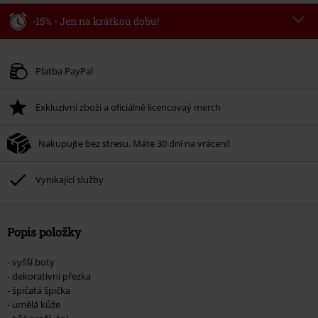
-15% - Jen na krátkou dobu!
Kód poukazu
WEEKEND
Kopírovat kód
Platné do 8/9/26
Platba PayPal
Minimální hodnota objednávky 1.299 Kč.
Exkluzivní zboží a oficiálně licencovaý merch
Po zadání kódu v košíku, se sleva uplatní automaticky.
Nelze kombinovat s jinými akciovými kódy. Sleva se nevztahuje na: knihy,
Nakupujte bez stresu. Máte 30 dní na vrácení!
média, vstupenky, Rammstein, (Till) Lindemann, Böhse Onkelz, Broilers, Die
Ärzte, Die Toten Hosen, Metality, dárkové poukazy a položky, jejichž koupí
podpoříte nadaci.
Vynikající služby
Popis položky
- vyšší boty
- dekorativní přezka
- špičatá špička
- umělá kůže