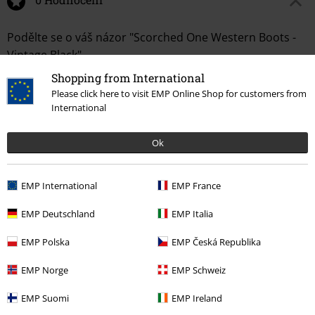
Podělte se o váš názor "Scorched One Western Boots -
Vintage Black".
Shopping from International
Napsat hodnocení
Please click here to visit EMP Online Shop for customers from
International
Ok
EMP International
EMP France
EMP Deutschland
EMP Italia
Naposledy navštívené
EMP Polska
EMP Česká Republika
EMP Norge
EMP Schweiz
EMP Suomi
EMP Ireland