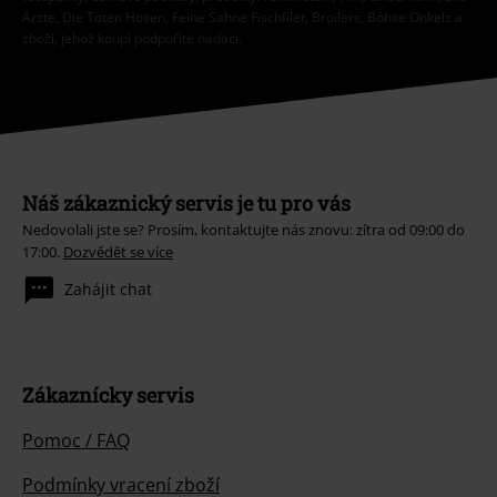
Ärzte, Die Toten Hosen, Feine Sahne Fischfilet, Broilers, Böhse Onkelz a
zboží, jehož koupí podpoříte nadaci.
Náš zákaznický servis je tu pro vás
Nedovolali jste se? Prosím, kontaktujte nás znovu: zítra od 09:00 do
17:00.
Dozvědět se více
Zahájit chat
Zákaznícky servis
Pomoc / FAQ
Podmínky vracení zboží