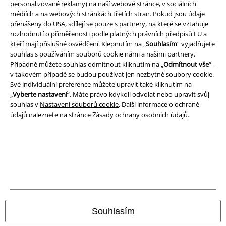
personalizované reklamy) na naší webové stránce, v sociálních
médiích a na webových stránkách třetích stran. Pokud jsou údaje
přenášeny do USA, sdílejí se pouze s partnery, na které se vztahuje
rozhodnutí o přiměřenosti podle platných právních předpisů EU a
kteří mají příslušné osvědčení. Klepnutím na „
Souhlasím
“ vyjadřujete
souhlas s používáním souborů cookie námi a našimi partnery.
Případně můžete souhlas odmítnout kliknutím na „
Odmítnout vše
“ -
v takovém případě se budou používat jen nezbytné soubory cookie.
Své individuální preference můžete upravit také kliknutím na
„
Vyberte nastavení
“. Máte právo kdykoli odvolat nebo upravit svůj
souhlas v
Nastavení souborů cookie
. Další informace o ochraně
údajů naleznete na stránce
Zásady ochrany osobních údajů
.
Právní informace
Podmínky
Prohlášení
Ochrana osobních údajů
Souhlasím
Likvidace odpadu a ochrana životního prostředí