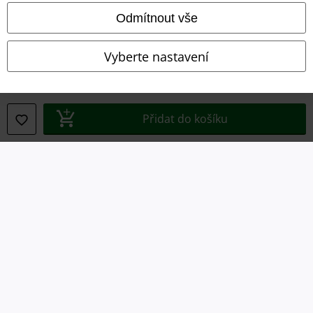
Odmítnout vše
Prohlášení o shodě
Vyberte nastavení
Informace o přístupnosti
Nastavení souborů cookie
Přidat do košíku
Odstoupení od smlouvy
Všechny ceny jsou včetně DPH, bez
poštovného a balného
© 1986-2026 EMP Merchandising
Naše online obchody
EMP International
EMP France