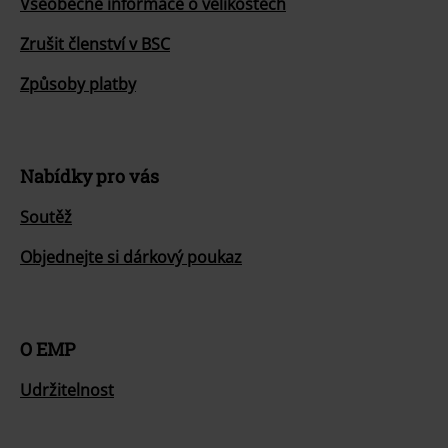
Všeobecné informace o velikostech
Zrušit členství v BSC
Způsoby platby
Nabídky pro vás
Soutěž
Objednejte si dárkový poukaz
O EMP
Udržitelnost