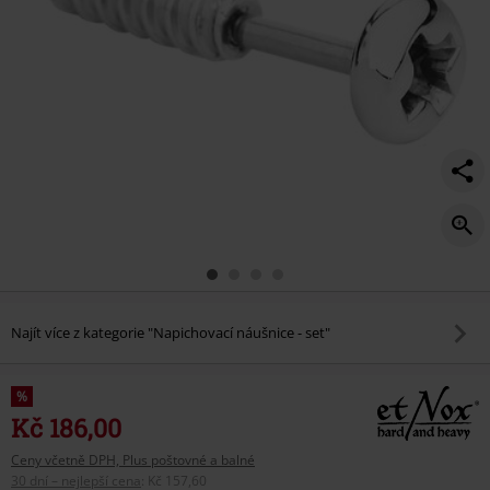
Najít více z kategorie "Napichovací náušnice - set"
%
Kč 186,00
Ceny včetně DPH, Plus poštovné a balné
30 dní – nejlepší cena
:
Kč 157,60