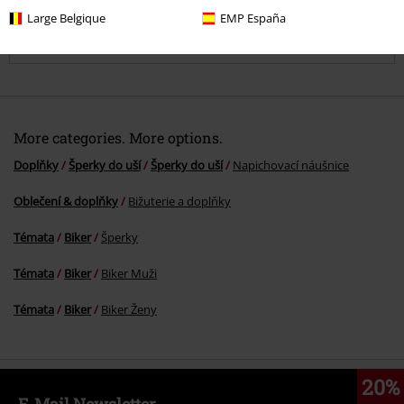
Large Belgique
EMP España
Komentář
More categories. More options.
Doplňky
Šperky do uší
Šperky do uší
Napichovací náušnice
Oblečení & doplňky
Bižuterie a doplňky
Odeslat komentář
Témata
Biker
Šperky
Témata
Biker
Biker Muži
Témata
Biker
Biker Ženy
20%
E-Mail Newsletter