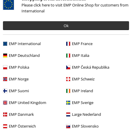
Please click here to visit EMP Online Shop for customers from
Třídit podle
Datum
Nápomocný
International
Ok
Dana B.
4 Hodnocení
EMP International
EMP France
Publikováno: Středa, 04.05.2016
EMP Deutschland
EMP Italia
Šikovné naušnice :)
EMP Polska
EMP Česká Republika
Dobrý kup :)
EMP Norge
EMP Schweiz
EMP Suomi
EMP Ireland
EMP United Kingdom
EMP Sverige
Ověřená recenze
EMP Danmark
Large Nederland
Pomohlo Vám toto hodnocení?
EMP Österreich
EMP Slovensko