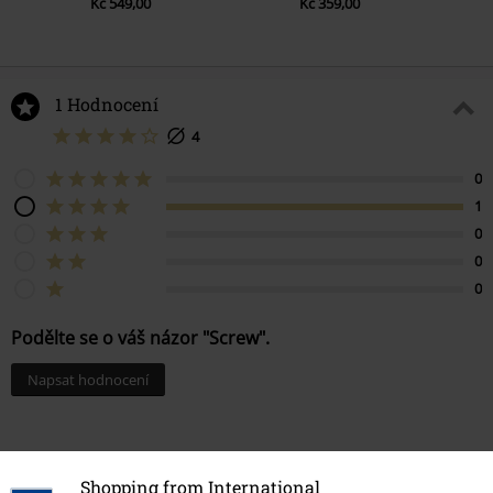
Kč 549,00
Kč 359,00
1 Hodnocení
4
0
1
0
0
0
Podělte se o váš názor "Screw".
Napsat hodnocení
Shopping from International
How do reviews work?