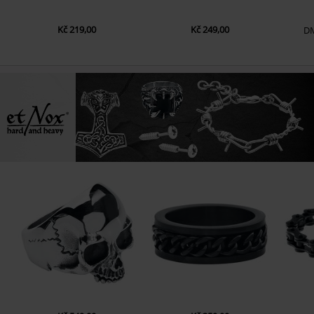
Kč 219,00
Kč 249,00
D