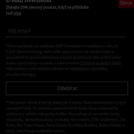
Sleva
Získejte 20% slevový poukaz, když se přihlásíte
teď!
Více
Tímto souhlasím se zasíláním EMP Newslettru a souhlasím s tím, že
E.M.P. Merchandising mbH může zpracovávat mé osobní údaje a
pravidelně mi posílat informace o svých produktech. Mé osobní údaje
budou zpracovány v souladu s ustanoveními
Ochrana osobních údajů
.
Můj souhlas mohu kdykoliv odvolat na odhlašovací odkaz/link.
Unsubscribe
here
.
Odebírat
*Platí pouze online a kód je platný jen 4 týdny. Nelze kombinovat s jinými
slevovými kódy. Po vložení a potvrzení kódu bude sleva automaticky
odečtena z vašeho nákupního košíku. Nevztahuje se na média, knihy,
vstupenky, dárkové poukazy, produkty: Rammstein, (Till) Lindemann, Die
Ärzte, Die Toten Hosen, Feine Sahne Fischfilet, Broilers, Böhse Onkelz a
zboží, jehož koupí podpoříte nadaci.