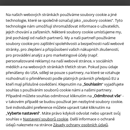
Na našich webových stránkách používáme soubory cookie a jiné
technologie, které se společně označují jako „soubory cookies“. Tyto
technologie nám umožňují shromažďovat informace o uživatelích,
jejich chování a zařízeních. Některé soubory cookie umísťujeme my,
jiné pocházejí od našich partnerů. My a naši partneři používáme
soubory cookie pro zajištění spolehlivosti a bezpečnosti naší webové
stránky, pro zlepšení a přizpůsobení vašich nákupních zkušeností,
pro provádění analýz a pro marketingové účely (např.
Právní informace
personalizované reklamy) na naší webové stránce, v sociálních
médiích a na webových stránkách třetích stran. Pokud jsou údaje
Podmínky
přenášeny do USA, sdílejí se pouze s partnery, na které se vztahuje
rozhodnutí o přiměřenosti podle platných právních předpisů EU a
Prohlášení
kteří mají příslušné osvědčení. Klepnutím na „
Souhlasím
“ vyjadřujete
souhlas s používáním souborů cookie námi a našimi partnery.
Ochrana osobních údajů
Případně můžete souhlas odmítnout kliknutím na „
Odmítnout vše
“ -
v takovém případě se budou používat jen nezbytné soubory cookie.
Své individuální preference můžete upravit také kliknutím na
Likvidace odpadu a ochrana životního prostředí
„
Vyberte nastavení
“. Máte právo kdykoli odvolat nebo upravit svůj
souhlas v
Nastavení souborů cookie
. Další informace o ochraně
Prohlášení o shodě
údajů naleznete na stránce
Zásady ochrany osobních údajů
.