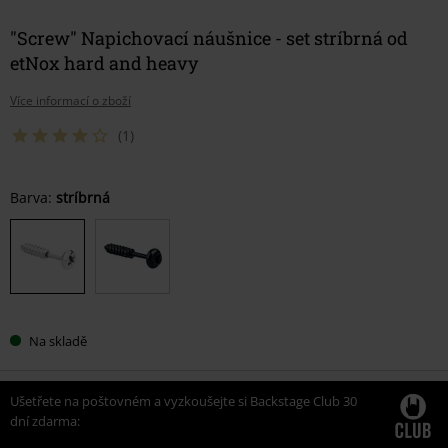
"Screw" Napichovací náušnice - set stríbrná od
etNox hard and heavy
Více informací o zboží
(1)
Vyberte
Barva:
stríbrná
si
velikost
Na skladě
Ušetřete na poštovném a vyzkoušejte si Backstage Club 30
dní zdarma: