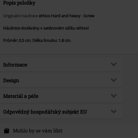
Popis položky
Originální náušnice
etNox Hard and heavy - Screw
Náušnice dodávány v saténovém sáčku etNox!
Průměr: 0,5 cm. Délka šroubu: 1,8 cm.
Informace
Zboží č.
279017
Design
Název
Screw
Typ výrobku
Napichovací náušnice - set
Materiál a péče
Brand
etNox hard and heavy
Barva
stríbrná
Téma produktů
Gotika, Rockové oblečení,
Vrchní materiál
nerezová ocel
Odpovědný hospodářský subjekt EU
Biker, Punk, Dárky
Echt Schmuck und Design OHG
Datum vydání
4/17/14
Heilsbachstraße 17-19
Mohlo by se vám líbit
Pohlaví
Unisex
53123 Bonn