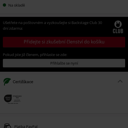
Na skladě
Ušetřete na poštovném a vyzkoušejte si Backstage Club 30
dní zdarma:
Přidejte si zkušební členství do košíku
Pokud jste již členem, přihlaste se zde:
Přihlašte se nyní
Certifikace
Platba PayPal