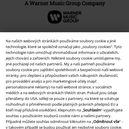
A Warner Music Group Company
Na našich webových stránkách používáme soubory cookie a jiné
technologie, které se společně označují jako „soubory cookies“. Tyto
technologie nám umožňují shromažďovat informace o uživatelích,
jejich chování a zařízeních. Některé soubory cookie umísťujeme my,
jiné pocházejí od našich partnerů. My a naši partneři používáme
soubory cookie pro zajištění spolehlivosti a bezpečnosti naší webové
stránky, pro zlepšení a přizpůsobení vašich nákupních zkušeností,
pro provádění analýz a pro marketingové účely (např.
Právní informace
personalizované reklamy) na naší webové stránce, v sociálních
médiích a na webových stránkách třetích stran. Pokud jsou údaje
Podmínky
přenášeny do USA, sdílejí se pouze s partnery, na které se vztahuje
rozhodnutí o přiměřenosti podle platných právních předpisů EU a
Prohlášení
kteří mají příslušné osvědčení. Klepnutím na „
Souhlasím
“ vyjadřujete
souhlas s používáním souborů cookie námi a našimi partnery.
Případně můžete souhlas odmítnout kliknutím na „
Odmítnout vše
“ -
Ochrana osobních údajů
v takovém případě se budou používat jen nezbytné soubory cookie.