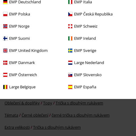
EMP Deutschland
EMP Italia
EMP Polska
EMP Česká Republika
EMP Norge
EMP Schweiz
EMP Suomi
EMP Ireland
Kč 949,00
EMP United Kingdom
EMP Sverige
EMP Danmark
Large Nederland
More categories. More options.
EMP Österreich
EMP Slovensko
Oblečení
Košile s dlouhým rukávem
Large Belgique
EMP España
Extra velikosti
Muži
Trička s dlouhým rukávem
Oblečení & doplňky
Topy
Trička s dlouhým rukávem
Témata
Černé oblečení
černé trička s dlouhým rukávem
Extra velikosti
Trička s dlouhým rukávem