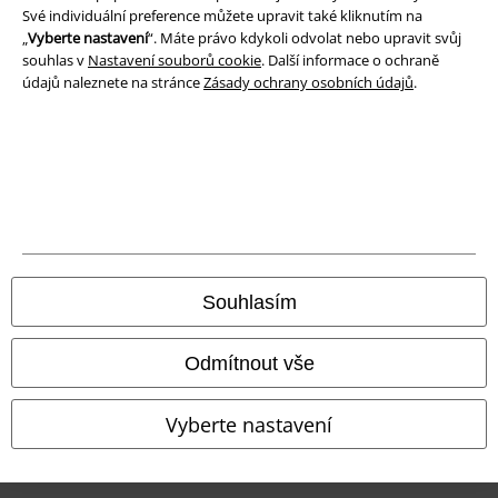
Své individuální preference můžete upravit také kliknutím na
Likvidace odpadu a ochrana životního prostředí
„
Vyberte nastavení
“. Máte právo kdykoli odvolat nebo upravit svůj
souhlas v
Nastavení souborů cookie
. Další informace o ochraně
Prohlášení o shodě
údajů naleznete na stránce
Zásady ochrany osobních údajů
.
Informace o přístupnosti
Nastavení souborů cookie
Odstoupení od smlouvy
Všechny ceny jsou včetně DPH, bez
poštovného a balného
Souhlasím
© 1986-2026 EMP Merchandising
Odmítnout vše
Vyberte nastavení
Naše online obchody
EMP International