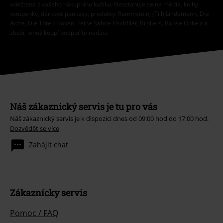
odečtena z vašeho nákupního košíku. Nevztahuje se na média, knihy,
vstupenky, dárkové poukazy, produkty: Rammstein, (Till) Lindemann, Die
Ärzte, Die Toten Hosen, Feine Sahne Fischfilet, Broilers, Böhse Onkelz a
zboží, jehož koupí podpoříte nadaci.
Náš zákaznický servis je tu pro vás
Náš zákaznický servis je k dispozici dnes od 09:00 hod do 17:00 hod.
Dozvědět se více
Zahájit chat
Zákaznícky servis
Pomoc / FAQ