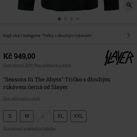
Najít více z kategorie "Tričko s dlouhým rukávem"
Kč 949,00
Ceny včetně DPH, Plus poštovné a balné
"Seasons In The Abyss" Tričko s dlouhým
rukávem černá od Slayer
Více informací o zboží
Vyberte
S
M
L
XL
XXL
si
Rozměrová a velikostní tabulka
velikost