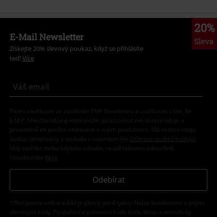
20%
E-Mail Newsletter
Sleva
Získejte 20% slevový poukaz, když se přihlásíte
teď!
Více
Tímto souhlasím se zasíláním EMP Newslettru a souhlasím s tím, že
E.M.P. Merchandising mbH může zpracovávat mé osobní údaje a
pravidelně mi posílat informace o svých produktech. Mé osobní údaje
budou zpracovány v souladu s ustanoveními
Ochrana osobních údajů
.
Můj souhlas mohu kdykoliv odvolat na odhlašovací odkaz/link.
Unsubscribe
here
.
Odebírat
*Platí pouze online a kód je platný jen 4 týdny. Nelze kombinovat s jinými
slevovými kódy. Po vložení a potvrzení kódu bude sleva automaticky